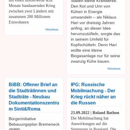
um einen mittlerweile acht
Ställen kleine Kraftwerke.
Monate bandauernden Krieg
Den Kot und Urin von
zwischen zwei Ländern mit
Kühen in Energie
zusammen 200 Millionen
umwandeln – als Niklaus
Einwohnern
Hari vor dreissig Jahren
anfing, an dieser Idee
über IPG: Nur noch Zuschauer - Krieg in der Ukraine
Weiterlesen
offenbart das Versagen der UN auf ganzer Linie
herumzutüfteln, sorgte das
in seinem Umfeld für
Kopfschütteln. Denn Hari
wollte eine kleine
Biogasanlage nur für seine
zwanzig Kühe bauen.
über SR
Weiterlesen
Strom- 
Wärmepr
Mikrobi
BiBB: Offener Brief an
IPG: Russische
«Haupts
Kühe m
die Stadträtinnen und
Mobilmachung - Der
Stadträte - Neubau
Krieg rückt näher an
Dokumentationszentru
die Russen
m Sinti&Roma
23.09.2022 | Roland Bathon
Die Mobilmachung hat
Bürgerinitiative
Auswirkungen auf die
Bebauungsplan Bremeneck
Stimmung in Russland. Die
(BiBB) -