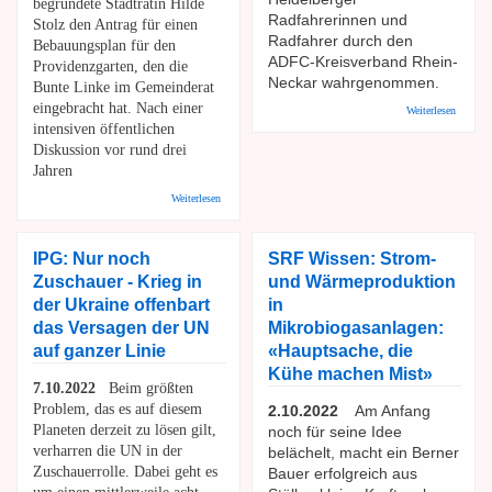
begründete Stadträtin Hilde
Radfahrerinnen und
Stolz den Antrag für einen
Radfahrer durch den
Bebauungsplan für den
ADFC-Kreisverband Rhein-
Providenzgarten, den die
Neckar wahrgenommen.
Bunte Linke im Gemeinderat
eingebracht hat. Nach einer
über
Weiterlesen
ADFC:
intensiven öffentlichen
Ortsgru
Diskussion vor rund drei
Heidelb
Jahren
gegründ
über Bunte Linke: Providenzgarten zum offentlichen Park
Weiterlesen
machen
IPG: Nur noch
SRF Wissen: Strom-
Zuschauer - Krieg in
und Wärmeproduktion
der Ukraine offenbart
in
das Versagen der UN
Mikrobiogasanlagen:
auf ganzer Linie
«Hauptsache, die
Kühe machen Mist»
7.10.2022
Beim größten
Problem, das es auf diesem
2.10.2022
Am Anfang
Planeten derzeit zu lösen gilt,
noch für seine Idee
verharren die UN in der
belächelt, macht ein Berner
Zuschauerrolle. Dabei geht es
Bauer erfolgreich aus