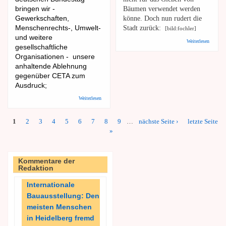
bringen wir -
Bäumen verwendet werden
Gewerkschaften,
könne. Doch nun rudert die
Menschenrechts-, Umwelt-
Stadt zurück:
[bild:fochler]
und weitere
über R
Weiterlesen
gesellschaftliche
Wasser 
in die
Organisationen - unsere
Kanalis
anhaltende Ablehnung
gepump
gegenüber CETA zum
Ausdruck;
über HD BfgW: Stoppen wir die Ratifizierung von CETA!
Weiterlesen
1
2
3
4
5
6
7
8
9
…
nächste Seite ›
letzte Seite
Seiten
»
Kommentare der
Redaktion
Internationale
Bauausstellung: Den
meisten Menschen
in Heidelberg fremd