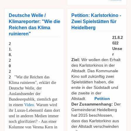
Fischst
in der O
- Alles 
Deutsche Welle /
Petition: Karlstorkino -
Fluss
Klimareporter: "Wie die
Zwei Spielstätten für
Reichen das Klima
Heidelberg
ruinieren"
21.8.2
022
2
nse
U
1.
r
8.
Ziel:
Wir wollen den Erhalt
2
des Karlstorkinos in der
0
Altstadt. Das Kommunale
2
Kino soll zukünftig zwei
2
"Wie die Reichen das
Spielstätten haben, die
Klima ruinieren", erklärt die
erste in der Südstadt und
Deutsche Welle, der
die zweite in der
Auslandssender der
Altstadt.
Petition
Bundesrepublik, ziemlich gut
Der Zusammenhang:
Der
in einem
Video
. Warum wird
Gemeinderat Heidelberg
ihr Luxus-Lebensstil dann dort
hat 2015 beschlossen,
und in anderen Medien immer
dass das Karlstorkino aus
noch glorifiziert? - Aus einer
der Altstadt verschwinden
Kolumne von Verena Kern in