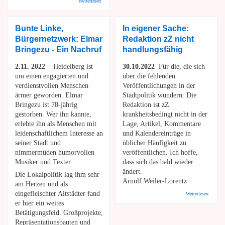
Weiterlesen
ihre Klimabilanz aufkommen
Bunte Linke,
In eigener Sache:
Bürgernetzwerk: Elmar
Redaktion zZ nicht
Bringezu - Ein Nachruf
handlungsfähig
2.11. 2022
Heidelberg ist
30.10.2022
Für die, die sich
um einen engagierten und
über die fehlenden
verdienstvollen Menschen
Veröffentlichungen in der
ärmer geworden. Elmar
Stadtpolitik wundern: Die
Bringezu ist 78-jährig
Redaktion ist zZ
gestorben. Wer ihn kannte,
krankheitsbedingt nicht in der
erlebte ihn als Menschen mit
Lage, Artikel, Kommentare
leidenschaftlichem Interesse an
und Kalendereinträge in
seiner Stadt und
üblicher Häufigkeit zu
nimmermüden humorvollen
veröffentlichen. Ich hoffe,
Musiker und Texter.
dass sich das bald wieder
ändert.
Die Lokalpolitik lag ihm sehr
Arnulf Weiler-Lorentz
am Herzen und als
über In 
eingefleischter Altstädter fand
Weiterlesen
Sache:
er hier ein weites
Redakti
Betätigungsfeld. Großprojekte,
nicht
handlun
Repräsentationsbauten und