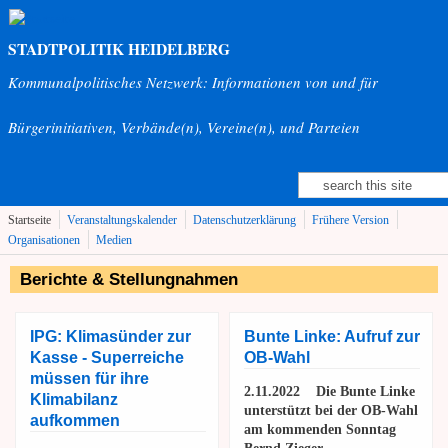
Direkt zum Inhalt
STADTPOLITIK HEIDELBERG
Kommunalpolitisches Netzwerk: Informationen von und für
Bürgerinitiativen, Verbände(n), Vereine(n), und Parteien
Suche
Suchformular
Startseite
Veranstaltungskalender
Datenschutzerklärung
Frühere Version
Organisationen
Medien
Berichte & Stellungnahmen
IPG: Klimasünder zur
Bunte Linke: Aufruf zur
Kasse - Superreiche
OB-Wahl
müssen für ihre
2.11.2022 Die Bunte Linke
Klimabilanz
unterstützt bei der OB-Wahl
aufkommen
am kommenden Sonntag