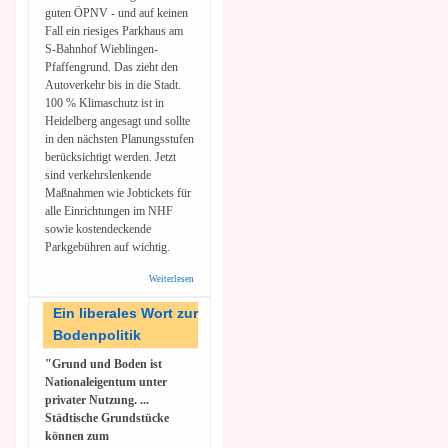
guten ÖPNV - und auf keinen
Fall ein riesiges Parkhaus am
S-Bahnhof Wieblingen-
Pfaffengrund. Das zieht den
Autoverkehr bis in die Stadt.
100 % Klimaschutz ist in
Heidelberg angesagt und sollte
in den nächsten Planungsstufen
berücksichtigt werden. Jetzt
sind verkehrslenkende
Maßnahmen wie Jobtickets für
alle Einrichtungen im NHF
sowie kostendeckende
Parkgebühren auf wichtig.
Weiterlesen
über
Gastkommentar:
Masterplan
Ein liberales Wort zur
NHF- Parkhaus
Bodenpolitik
am S-Bahnhof
Wieblingen-
"Grund und Boden ist
Pfaffengrund ist
keine
Nationaleigentum unter
Verkehrswende
privater Nutzung. ...
Städtische Grundstücke
können zum