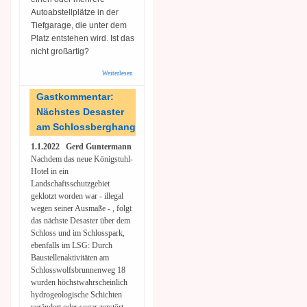
Autoabstellplätze in der
Tiefgarage, die unter dem
Platz entstehen wird. Ist das
nicht großartig?
Weiterlesen
über
Gastkommentar:
Alibibaum auf
Gastkommentar:
dem neuen Platz
Nächstes Desaster
beim
Justizzentrum?
am Schlossberghang
1.1.2022 Gerd Guntermann
Nachdem das neue Königstuhl-
Hotel in ein
Landschaftsschutzgebiet
geklotzt worden war - illegal
wegen seiner Ausmaße - , folgt
das nächste Desaster über dem
Schloss und im Schlosspark,
ebenfalls im LSG: Durch
Baustellenaktivitäten am
Schlosswolfsbrunnenweg 18
wurden höchstwahrscheinlich
hydrogeologische Schichten