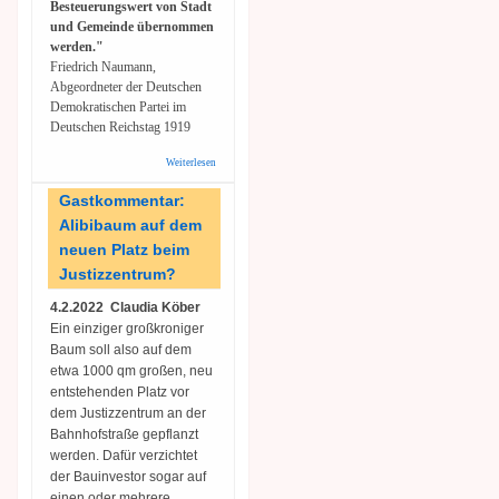
Besteuerungswert von Stadt
und Gemeinde übernommen
werden."
Friedrich Naumann,
Abgeordneter der Deutschen
Demokratischen Partei im
Deutschen Reichstag 1919
Weiterlesen
über Ein
liberales
Wort zur
Gastkommentar:
Bodenpolitik
Alibibaum auf dem
neuen Platz beim
Justizzentrum?
4.2.2022 Claudia Köber
Ein einziger großkroniger
Baum soll also auf dem
etwa 1000 qm großen, neu
entstehenden Platz vor
dem Justizzentrum an der
Bahnhofstraße gepflanzt
werden. Dafür verzichtet
der Bauinvestor sogar auf
einen oder mehrere