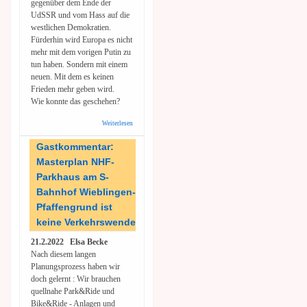
gegenüber dem Ende der
UdSSR und vom Hass auf die
westlichen Demokratien.
Fürderhin wird Europa es nicht
mehr mit dem vorigen Putin zu
tun haben. Sondern mit einem
neuen. Mit dem es keinen
Frieden mehr geben wird.
Wie konnte das geschehen?
Weiterlesen
über
Kommentar
SZ: Putin
Gastkommentar:
ist geliefert
Masterplan NHF-
Parkhaus am S-
Bahnhof Wieblingen-
Pfaffengrund ist
keine Verkehrswende
21.2.2022 Elsa Becke
Nach diesem langen
Planungsprozess haben wir
doch gelernt : Wir brauchen
quellnahe Park&Ride und
Bike&Ride - Anlagen und