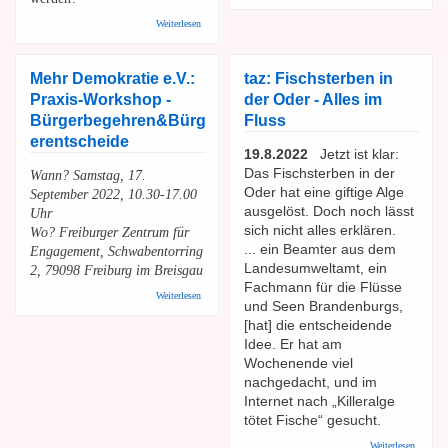
Capital:
Ungleic
über HD BfgW: Offener Brief an MdB Dr. Brantner
Weiterlesen
- Die
Deutsch
sind
vermöge
Mehr Demokratie e.V.:
taz: Fischsterben in
als geda
Praxis-Workshop -
der Oder - Alles im
Bürgerbegehren&Bürg
Fluss
erentscheide
19.8.2022
Jetzt ist klar:
Das Fischsterben in der
Wann? Samstag, 17.
Oder hat eine giftige Alge
September 2022, 10.30-17.00
ausgelöst. Doch noch lässt
Uhr
sich nicht alles erklären.
Wo? Freiburger Zentrum für
... ein Beamter aus dem
Engagement, Schwabentorring
Landesumweltamt, ein
2, 79098 Freiburg im Breisgau
Fachmann für die Flüsse
über Mehr Demokratie e.V.: Praxis-Workshop -
Weiterlesen
und Seen Brandenburgs,
Bürgerbegehren&Bürgerentscheide
[hat] die entscheidende
Idee. Er hat am
Wochenende viel
nachgedacht, und im
Internet nach „Killeralge
tötet Fische“ gesucht.
über taz
Weiterlesen