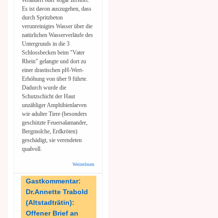
verändert oder sogar zerstört.
Es ist davon auszugehen, dass
durch Spritzbeton
verunreinigtes Wasser über die
natürlichen Wasserverläufe des
Untergrunds in die 3
Schlossbecken beim "Vater
Rhein" gelangte und dort zu
einer drastischen pH-Wert-
Erhöhung von über 9 führte.
Dadurch wurde die
Schutzschicht der Haut
unzähliger Amphibienlarven
wie adulter Tiere (besonders
geschützte Feuersalamander,
Bergmolche, Erdkröten)
geschädigt, sie verendeten
qualvoll.
Weiterlesen
über
Gastkommentar:
Nächstes
Gastkommentar:
Desaster am
Dr.Annette Trabold
Schlossberghang
(Altstadträtin):
Offener Brief an