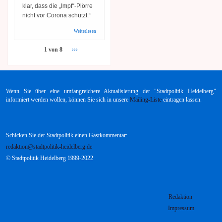
klar, dass die „Impf“-Plörre
nicht
vor Corona schützt.“
Weiterlesen
über
Gastkommentar:
Dr.Annette
1 von 8
›››
Trabold
(Altstadträtin):
Offener Brief an
Stadrat Bartesch
Wenn Sie über eine umfangreichere Aktualisierung der "Stadtpolitik Heidelberg"
informiert werden wollen, können Sie sich in unsere
Mailing-Liste
eintragen lassen.
Schicken Sie der Stadtpolitik einen Gastkommentar:
redaktion@stadtpolitik-heidelberg.de
© Stadtpolitik Heidelberg 1999-2022
Redaktion
Impressum