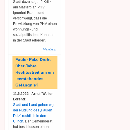
Stadt dazu sagen? Kritik
am Masterplan PHV
ignoriert Braum und
verschweigt, dass die
Entwicklung von PHV einen
wohnungs- und
sozialpolitischen Konsens
in der Stadt erfordert.
Weiterlesen
über
Internationale
Bauausstellung:
Fauler Pelz: Droht
Den meisten
über Jahre
Menschen in
Heidelberg
Rechtsstreit um ein
fremd geblieben
leerstehendes
Gefängnis?
11.6.2022 Arnulf Weiler-
Lorentz
Stadt und Land gehen wg.
der Nutzung des „Faulen
Pelz“ rechtlich in den
Clinch.
Der Gemeinderat
hat beschlossen einen