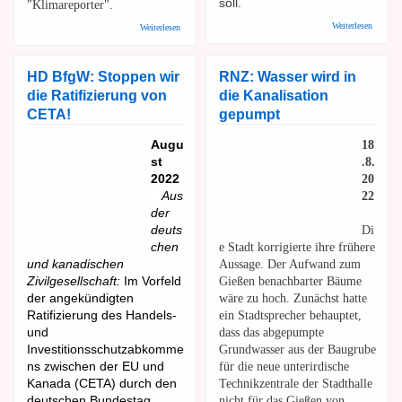
soll.
"Klimareporter".
über
über Deutsche Welle / Klimareporter: "Wie die Reichen
Weiterlesen
Weiterlesen
Petition
das Klima ruinieren"
Karlsto
- Zwei
Spielstä
HD BfgW: Stoppen wir
RNZ: Wasser wird in
für
die Ratifizierung von
die Kanalisation
Heidelb
CETA!
gepumpt
Augu
18
st
.8.
2022
20
Aus
22
der
deuts
Di
chen
e Stadt korrigierte ihre frühere
und kanadischen
Aussage. Der Aufwand zum
Zivilgesellschaft:
Im Vorfeld
Gießen benachbarter Bäume
der angekündigten
wäre zu hoch. Zunächst hatte
Ratifizierung des Handels-
ein Stadtsprecher behauptet,
und
dass das abgepumpte
Investitionsschutzabkomme
Grundwasser aus der Baugrube
ns zwischen der EU und
für die neue unterirdische
Kanada (CETA) durch den
Technikzentrale der Stadthalle
deutschen Bundestag
nicht für das Gießen von