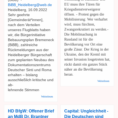
EU muss ihre Türen für
BiBB_Heidelberg@web.de
Kriegsdienstverweigerer
Heidelberg, 16.09.2022
öffnen. - Protest gegen die
Sehr geehrte
Mobilisierung: Wer verhaftet
[Gemeinderät*innen],
wird, muss fürchten,
nach dem Verteilen
Zwangsrekrutiert zu werden.-
unseres Flugblatts haben
Die Mobilmachung in
wir, die Bürgerinitiative
Russland ist für die
Bebauungsplan Bremeneck
Bevölkerung vor Ort eine
(BiBB), zahlreiche
große Zäsur. Der Krieg in der
Rückmeldungen aus der
Ukraine, den der Kreml mit
Heidelberger Bürgerschaft
seiner Invasion losgetreten hat,
zum geplanten Neubau des
rückt damit ein ganzes Stück
Dokumentationszentrums
näher an die Bevölkerung
Deutscher Sinti und Roma
heran.
erhalten – bislang
ausschließlich kritische und
über IP
Weiterlesen
Russisc
ab-
Mobilm
lehnende Stimmen
- Der Kr
rückt nä
über BiBB: Offener Brief an die Stadträtinnen und
Weiterlesen
die Rus
Stadträte - Neubau Dokumentationszentrum Sinti&Roma
HD BfgW: Offener Brief
Capital: Ungleichheit -
an MdB Dr. Brantner
Die Deutschen sind