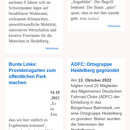
„Angstblüte“. Der Begriff
nächsten 8 Jahren will sie
bedeutet: Der Baum „spürt“
Schwerpunkte legen auf:
quasi, dass es mit ihm zuende
bezahlbaren Wohnraum,
geht.
wirksamen Klimaschutz,
[bild: fochler]
umweltfreundliche Mobilität,
über
Weiterlesen
Stadt
innovatives Wirtschaften und
Grün
kreative Freiräume für die
HD:
Menschen in Heidelberg.
Blühen
Kastani
über Volt Heidelberg unterstützt die Grünen
Weiterlesen
im
Oberbürgermeisterkandidatin Theresia Bauer
Oktober
Bunte Linke:
ADFC: Ortsgruppe
Providenzgarten zum
Heidelberg gegründet
offentlichen Park
Am
13. Oktober 2022
machen
folgten rund 25 Mitglieder
des Allgemeinen Deutschen
14.10
Fahrrad-Clubs (ADFC) der
.2022
Einladung in das
„Es
Bürgerhaus Bahnstadt, um
ist
eine Ortsgruppe Heidelberg
Zeit,
zu gründen. Bisher wurden
dass wir hier endlich zu
die Interessen der
Ergebnissen kommen“,
Heidelberger