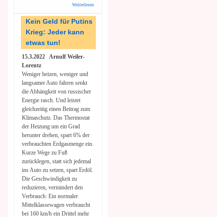
Weiterlesen
über Fauler
Pelz: Droht
über Jahre
Kein Geld für Putins
Rechtsstreit
Krieg: Jeder kann
um ein
leerstehendes
etwas tun!
Gefängnis?
15.3.2022 Arnulf Weiler-
Lorentz
Weniger heizen, weniger und
langsamer Auto fahren senkt
die Abhängkeit von russischer
Energie rasch. Und leistet
gleichzeitig einen Beitrag zum
Klimaschutz. Das Thermostat
der Heizung um ein Grad
herunter drehen, spart 6% der
verbrauchten Erdgasmenge ein.
Kurze Wege zu Fuß
zurücklegen, statt sich jedemal
ins Auto zu setzen, spart Erdöl.
Die Geschwindigkeit zu
reduzieren, vermindert den
Verbrauch: Ein normaler
Mittelklassewagen verbraucht
bei 160 km/h ein Drittel mehr