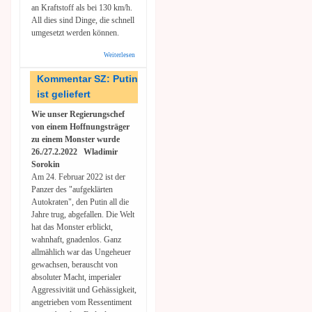
an Kraftstoff als bei 130 km/h.
All dies sind Dinge, die schnell
umgesetzt werden können.
Weiterlesen
über
Kein
Geld
Kommentar SZ: Putin
für
ist geliefert
Putins
Krieg:
Wie unser Regierungschef
Jeder
kann
von einem Hoffnungsträger
etwas
zu einem Monster wurde
tun!
26./27.2.2022 Wladimir
Sorokin
Am 24. Februar 2022 ist der
Panzer des "aufgeklärten
Autokraten", den Putin all die
Jahre trug, abgefallen. Die Welt
hat das Monster erblickt,
wahnhaft, gnadenlos. Ganz
allmählich war das Ungeheuer
gewachsen, berauscht von
absoluter Macht, imperialer
Aggressivität und Gehässigkeit,
angetrieben vom Ressentiment