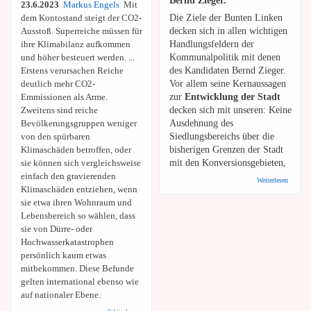
Bernd Zieger.
23.6.2023
Markus Engels
Mit
dem Kontostand steigt der CO2-
Die Ziele der Bunten Linken
Ausstoß. Superreiche müssen für
decken sich in allen wichtigen
ihre Klimabilanz aufkommen
Handlungsfeldern der
und höher besteuert werden. ...
Kommunalpolitik mit denen
Erstens verursachen Reiche
des Kandidaten Bernd Zieger.
deutlich mehr CO2-
Vor allem seine Kernaussagen
Emmissionen als Arme.
zur
Entwicklung der Stadt
Zweitens sind reiche
decken sich mit unseren: Keine
Bevölkerungsgruppen weniger
Ausdehnung des
von den spürbaren
Siedlungsbereichs über die
Klimaschäden betroffen, oder
bisherigen Grenzen der Stadt
sie können sich vergleichsweise
mit den Konversionsgebieten,
einfach den gravierenden
über
Weiterlesen
Klimaschäden entziehen, wenn
Bunte
Linke:
sie etwa ihren Wohnraum und
Aufruf
Lebensbereich so wählen, dass
zur
OB-
sie von Dürre- oder
Wahl
Hochwasserkatastrophen
persönlich kaum etwas
mitbekommen. Diese Befunde
gelten international ebenso wie
auf nationaler Ebene.
über IPG: Klimasünder zur Kasse - Superreiche müssen für