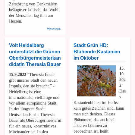
Zerstörung von Denkmälern
beäugte er kritisch, das Wohl
der Menschen lag ihm am
Herzen.
über Bunte Linke, Bürgernetzwerk: Elmar Bringezu - Ein
Weiterlesen
Nachruf
Volt Heidelberg
Stadt Grün HD:
unterstützt die Grünen
Blühende Kastanien
Oberbürgermeisterkan
im Oktober
didatin Theresia Bauer
15.
10.
15.9.2022
“Theresia Bauer
202
gibt unserer Stadt den neuen
2
Impuls, den sie braucht.” -
Das
Heidelberg ist eine
s
internationale, vielfältige und
Kastanienblüten im Herbst
vor allem europäische Stadt.
kein gutes Zeichen sind, kann
In der jüngsten Stadt
man sich denken. Dieses
Deutschlands tritt Theresia
Phänomen, das auch bei
Bauer als Oberbürgermeisterin
anderen Bäumen zu
für ein neues, konstruktives
beobachten ist, heißt
Miteinander an. In den