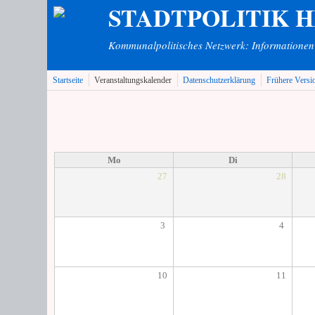
STADTPOLITIK 
Direkt zum Inhalt
Kommunalpolitisches Netzwerk: Informationen v
Startseite
Veranstaltungskalender
Datenschutzerklärung
Frühere Versi
Mo
Di
27
28
3
4
10
11