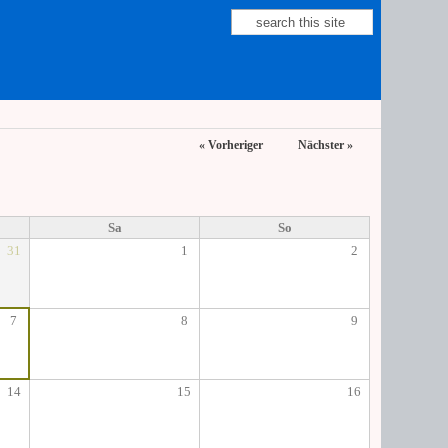
Suche
Suchformular
« Vorheriger
Nächster »
Sa
So
31
1
2
7
8
9
14
15
16