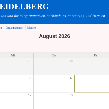
HEIDELBERG
on und für Bürgerinitiativen, Verbände(n), Vereine(n), und Parteien
on
Organisationen
Medien
August 2026
Mi
Do
Fr
29
30
5
6
12
13