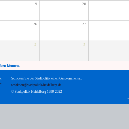
19
20
26
27
2
3
eben können.
k
Schicken Sie der Stadtpolitik einen Gastkommentar:
te
redaktion@stadtpolitik-heidelberg.de
© Stadtpolitik Heidelberg 1999-2022