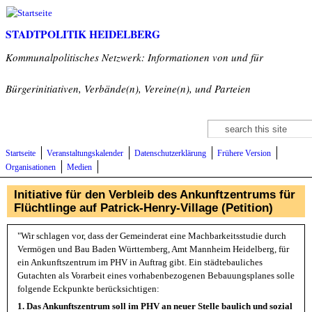
Direkt zum Inhalt
STADTPOLITIK HEIDELBERG
Kommunalpolitisches Netzwerk: Informationen von und für
Bürgerinitiativen, Verbände(n), Vereine(n), und Parteien
Suche
Suchformular
Startseite
Veranstaltungskalender
Datenschutzerklärung
Frühere Version
Organisationen
Medien
Initiative für den Verbleib des Ankunftzentrums für
Flüchtlinge auf Patrick-Henry-Village (Petition)
"Wir schlagen vor, dass der Gemeinderat eine Machbarkeitsstudie durch
Vermögen und Bau Baden Württemberg, Amt Mannheim Heidelberg, für
ein Ankunftszentrum im PHV in Auftrag gibt. Ein städtebauliches
Gutachten als Vorarbeit eines vorhabenbezogenen Bebauungsplanes solle
folgende Eckpunkte berücksichtigen:
1. Das Ankunftszentrum soll im PHV an neuer Stelle baulich und sozial