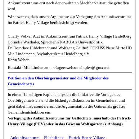
Ankunftszentrums erst nach der erwähnten Machbarkeitsstudie getroffen
wird.
Wir erwarten, dass unsere Argumente zur Verlegung des Ankunftszentrums
im Patrick Henry Village berücksichtigt werden.
Charly Völker, Arzt im Ankunftszentrum Patrick Henry Village Heidelberg
Cornelia Wiethaler, Sprecherin NABU AK Umweltpolitik
Dr. Dorothee Hildebrandt und Wolfgang Gallfuß, FOKUSS Neue Mitte HD
Mia Lindemann, Asylarbeitskreis Heidelberg e.V.
Karin Weber
Kontakt: Mia Lindemann, refugeeswelcomeinphv@ gmx.net
Petition an den Oberbürgermeister und die Mitglieder des
Gemeinderates
In einem 15-seitigen Papier analysiert die Initiative die Vorlage des
Oberbürgermeisters und die bisherige Diskussion im Gemeinderat und
geht dabei insbesondere auf die Argumentation der Grünen als größter
Gemeinderatsfraktion ein:
Verlegung des Ankunftszentrums für Geflüchtete innerhalb des Patrick-
Henry-Village (PHV) oder in das Gewann Wolfsgärten (s. Anhang)
Ankunftszentrum
Flüchtlinge
Patrick-Henry-Village