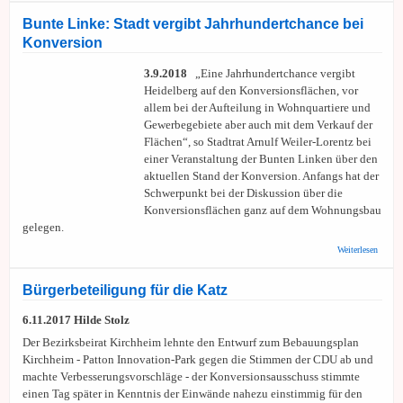
will
„Wie­
Bunte Linke: Stadt vergibt Jahrhundertchance bei
ner
Konversion
Mo­
dell“
auch
3.9.2018
„Eine Jahrhundertchance vergibt
beim
Heidelberg auf den Konversionsflächen, vor
so­zia­
allem bei der Aufteilung in Wohnquartiere und
len
Woh­
Gewerbegebiete aber auch mit dem Verkauf der
nungs­
Flächen“, so Stadtrat Arnulf Weiler-Lorentz bei
bau
einer Veranstaltung der Bunten Linken über den
aktuellen Stand der Konversion. Anfangs hat der
Schwerpunkt bei der Diskussion über die
Konversionsflächen ganz auf dem Wohnungsbau
gelegen.
über B
Weiterlesen
Linke:
vergib
Jahrhu
Bürgerbeteiligung für die Katz
bei Ko
6.11.2017 Hilde Stolz
Der Bezirksbeirat Kirchheim lehnte den Entwurf zum Bebauungsplan
Kirchheim - Patton Innovation-Park gegen die Stimmen der CDU ab und
machte Verbesserungsvorschläge - der Konversionsausschuss stimmte
einen Tag später in Kenntnis der Einwände nahezu einstimmig für den