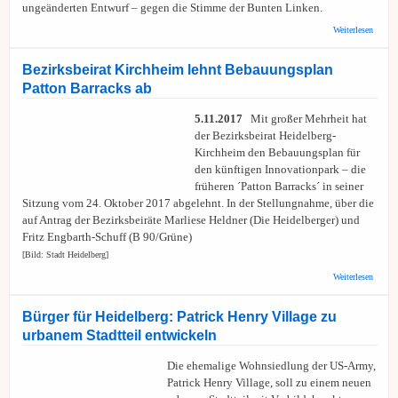
ungeänderten Entwurf – gegen die Stimme der Bunten Linken.
über
Weiterlesen
Bürger
für die
Bezirksbeirat Kirchheim lehnt Bebauungsplan
Patton Barracks ab
5.11.2017
Mit großer Mehrheit hat
der Bezirksbeirat Heidelberg-
Kirchheim den Bebauungsplan für
den künftigen Innovationpark – die
früheren ´Patton Barracks´ in seiner
Sitzung vom 24. Oktober 2017 abgelehnt. In der Stellungnahme, über die
auf Antrag der Bezirksbeiräte Marliese Heldner (Die Heidelberger) und
Fritz Engbarth-Schuff (B 90/Grüne)
[Bild: Stadt Heidelberg]
über
Weiterlesen
Bezirk
Kirch
lehnt
Bürger für Heidelberg: Patrick Henry Village zu
Bebau
urbanem Stadtteil entwickeln
Patton
Barrac
Die ehemalige Wohnsiedlung der US-Army,
Patrick Henry Village, soll zu einem neuen