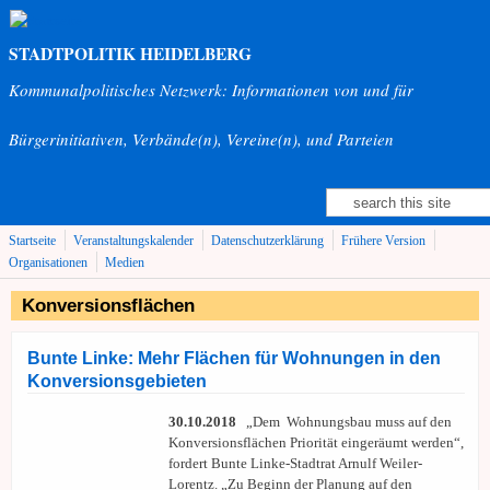
Direkt zum Inhalt
STADTPOLITIK HEIDELBERG
Kommunalpolitisches Netzwerk: Informationen von und für
Bürgerinitiativen, Verbände(n), Vereine(n), und Parteien
Suche
Suchformular
Startseite
Veranstaltungskalender
Datenschutzerklärung
Frühere Version
Organisationen
Medien
Konversionsflächen
Bunte Linke: Mehr Flächen für Wohnungen in den
Konversionsgebieten
30.10.2018
„Dem Wohnungsbau muss auf den
Konversionsflächen Priorität eingeräumt werden“,
fordert Bunte Linke-Stadtrat Arnulf Weiler-
Lorentz. „Zu Beginn der Planung auf den