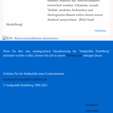
urbanen Stadtteil mit Vorbildcharakter
entwickelt werdem. Urbanität, soziale
Vielfalt, moderne Architektur und
ökologisches Bauen sollen diesen neuen
Stadtteil auszeichnen. [Bild:Stadt
Heidelberg]
über
Weiterlesen
Bürger
Heidel
Patric
Henry
Villag
Wenn Sie über eine umfangreichere Aktualisierung der "Stadtpolitik Heidelberg"
urban
Stadtte
informiert werden wollen, können Sie sich in unsere
Mailing-Liste
eintragen lassen.
entwic
Schicken Sie der Stadtpolitik einen Gastkommentar:
redaktion@stadtpolitik-heidelberg.de
© Stadtpolitik Heidelberg 1999-2022
Redaktion
Impressum