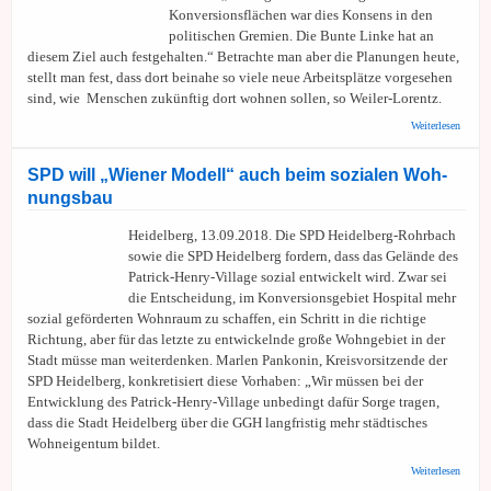
Konversionsflächen war dies Konsens in den
politischen Gremien. Die Bunte Linke hat an
diesem Ziel auch festgehalten.“ Betrachte man aber die Planungen heute,
stellt man fest, dass dort beinahe so viele neue Arbeitsplätze vorgesehen
sind, wie Menschen zukünftig dort wohnen sollen, so Weiler-Lorentz.
über B
Weiterlesen
Mehr F
Wohnu
Konver
SPD will „Wie­ner Mo­dell“ auch beim so­zia­len Woh­
nungs­bau
Heidelberg, 13.09.2018. Die SPD Heidelberg-Rohrbach
sowie die SPD Heidelberg fordern, dass das Gelände des
Patrick-Henry-Village sozial entwickelt wird. Zwar sei
die Entscheidung, im Konversionsgebiet Hospital mehr
sozial geförderten Wohnraum zu schaffen, ein Schritt in die richtige
Richtung, aber für das letzte zu entwickelnde große Wohngebiet in der
Stadt müsse man weiterdenken. Marlen Pankonin, Kreisvorsitzende der
SPD Heidelberg, konkretisiert diese Vorhaben: „Wir müssen bei der
Entwicklung des Patrick-Henry-Village unbedingt dafür Sorge tragen,
dass die Stadt Heidelberg über die GGH langfristig mehr städtisches
Wohneigentum bildet.
über
Weiterlesen
SPD