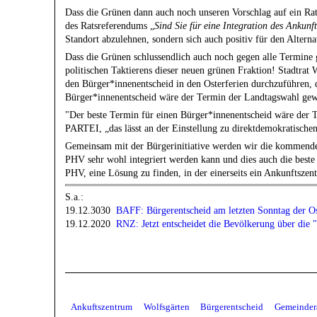
Dass die Grünen dann auch noch unseren Vorschlag auf ein Rat
des Ratsreferendums „
Sind Sie für eine Integration des Ankun
Standort abzulehnen, sondern sich auch positiv für den Altern
Dass die Grünen schlussendlich auch noch gegen alle Termine
politischen Taktierens dieser neuen grünen Fraktion! Stadtra
den Bürger*innenentscheid in den Osterferien durchzuführen, d
Bürger*innenentscheid wäre der Termin der Landtagswahl gew
"Der beste Termin für einen Bürger*innenentscheid wäre der
PARTEI, „das lässt an der Einstellung zu direktdemokratische
Gemeinsam mit der Bürgerinitiative werden wir die kommend
PHV sehr wohl integriert werden kann und dies auch die beste L
PHV, eine Lösung zu finden, in der einerseits ein Ankunftsze
S.a.:
19.12.3030
BAFF: Bürgerentscheid am letzten Sonntag der Ost
19.12.2020
RNZ: Jetzt entscheidet die Bevölkerung über die 
Ankuftszentrum
Wolfsgärten
Bürgerentscheid
Gemeinder