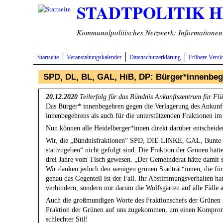
STADTPOLITIK 
Direkt zum Inhalt
Kommunalpolitisches Netzwerk: Informationen v
Startseite
Veranstaltungskalender
Datenschutzerklärung
Frühere Versi
SPD, DL, BL, GAL, HiB, DP: Bürger*innenbege
20.12.2020
Teilerfolg für das Bündnis Ankunftszentrum für Fl
Das Bürger* innenbegehren gegen die Verlagerung des Ankunftsz
innenbegehrens als auch für die unterstützenden Fraktionen im 
Nun können alle Heidelberger*innen direkt darüber entscheiden
Wir, die „Bündnisfraktionen“ SPD, DIE LINKE, GAL, Bunte L
stattzugeben“ nicht gefolgt sind. Die Fraktion der Grünen hät
drei Jahre vom Tisch gewesen. „Der Gemeinderat hätte damit se
Wir danken jedoch den wenigen grünen Stadträt*innen, die für
genau das Gegenteil ist der Fall. Ihr Abstimmungsverhalten ha
verhindern, sondern nur darum die Wolfsgärten auf alle Fälle 
Auch die großmundigen Worte des Fraktionschefs der Grünen i
Fraktion der Grünen auf uns zugekommen, um einen Kompromiss z
schlechter Stil!