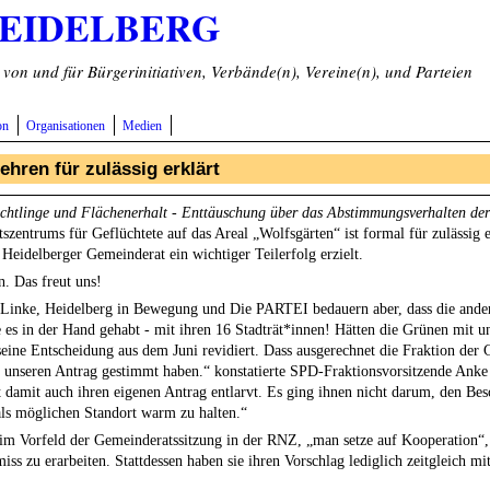
HEIDELBERG
on und für Bürgerinitiativen, Verbände(n), Vereine(n), und Parteien
on
Organisationen
Medien
hren für zulässig erklärt
üchtlinge und Flächenerhalt - Enttäuschung über das Abstimmungsverhalten de
entrums für Geflüchtete auf das Areal „Wolfsgärten“ ist formal für zulässig e
Heidelberger Gemeinderat ein wichtiger Teilerfolg erzielt.
. Das freut uns!
inke, Heidelberg in Bewegung und Die PARTEI bedauern aber, dass die ande
te es in der Hand gehabt - mit ihren 16 Stadträt*innen! Hätten die Grünen mit 
ine Entscheidung aus dem Juni revidiert. Dass ausgerechnet die Fraktion der G
 unseren Antrag gestimmt haben.“ konstatierte SPD-Fraktionsvorsitzende Anke 
t damit auch ihren eigenen Antrag entlarvt. Es ging ihnen nicht darum, den Be
als möglichen Standort warm zu halten.“
m Vorfeld der Gemeinderatssitzung in der RNZ, „man setze auf Kooperation“, 
u erarbeiten. Stattdessen haben sie ihren Vorschlag lediglich zeitgleich mit 