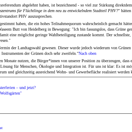
sreferendum abgelehnt haben, ist bezeichnend - so viel zur Stärkung direktdem
ftszentrums für Flüchtlinge in dem neu zu entwickelndem Stadtteil PHV?
“ hätten
ativstandort PHV auszusprechen.
 gestimmt haben, die ein hohes Teilnahmequorum wahrscheinlich gemacht hätten
t Waseem Butt von Heidelberg in Bewegung: "Ich bin fassungslos, dass Grüne g
amit eine möglichst geringe Wahlbeteiligung zustande kommt. Der schnellste, b
esen."
 Termin der Landtagswahl gewesen. Dieser wurde jedoch wiederum von Grünen 
n Instrumenten der Grünen doch sehr zweifeln.“
Nach oben
en Monate nutzen, die Bürger*innen von unserer Position zu überzeugen, d
ösung für Menschen, Ökologie und Integration ist. Für uns ist klar: Es ist mög
ntrum und gleichzeitig ausreichend Wohn- und Gewerbefläche realisiert werden 
erferien – und jetzt?
"Wolfsgärten"
at