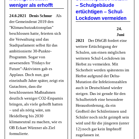
weniger als erhofft
– Schulgebäude
ertüchtigen – Schul-
24.6.2021 Denis Schnur
Als
Lockdown vermeiden
der Gemeinderat 2019 den
"Klimaschutzaktionsplan"
24.
beschlossen hatte, feierten sich
Juni
die Verwaltung und das
2021
Der DStGB fordert eine
Stadtparlament selbst für das
weitere Ertüchtigung der
ambitionierte 30-Punkte-
Schulen, um einen möglichen
Programm. Sogar von
weiteren Schul-Lockdown im
anwesenden "Fridays for
Herbst zu vermeiden. Mit
Future"-Aktivisten gab es
Sicherheit werden spätestens im
Applaus. Doch nun, gut
Herbst aufgrund der Delta-
eineinhalb Jahre später, zeigt ein
Mutation die Infektionszahlen
Gutachten, dass die
auch in Deutschland wieder
beschlossenen Maßnahmen
steigen. Das ist gerade für den
deutlich weniger CO2-Ersparnis
Schulbetrieb eine besondere
bringen, als viele gehofft hatten
Herausforderung, da ein
– und als nötig wäre, um
Großteil der Schülerinnen und
Heidelberg bis 2030
Schüler noch nicht geimpft sein
klimaneutral zu machen, wie es
wird und für die jüngeren (unter
OB Eckart Würzner als Ziel
12) noch gar kein Impfstoff
formulierte.
zugelassen ist.