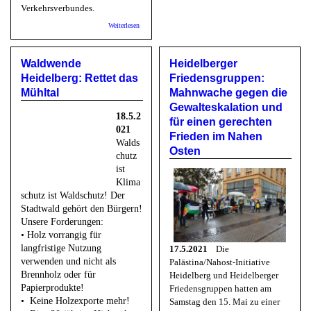
Verkehrsverbundes.
über Bunte Linke: Wir stehen hinter den Zielen des
Weiterlesen
Radentscheids
Waldwende
Heidelberger
Heidelberg: Rettet das
Friedensgruppen:
Mühltal
Mahnwache gegen die
Gewalteskalation und
18.5.2
für einen gerechten
021
Frieden im Nahen
Walds
Osten
chutz
ist
Klima
schutz ist Waldschutz! Der
Stadtwald gehört den Bürgern!
Unsere Forderungen:
• Holz vorrangig für
langfristige Nutzung
17.5.2021
Die
verwenden und nicht als
Palästina/Nahost-Initiative
Brennholz oder für
Heidelberg und Heidelberger
Papierprodukte!
Friedensgruppen hatten am
• Keine Holzexporte mehr!
Samstag den 15. Mai zu einer