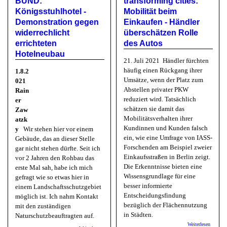
BUND:
transforming cities:
und Ro
Königsstuhlhotel -
Mobilität beim
Zentrum
Demonstration gegen
Einkaufen - Händler
"Fenster
Riesenk
widerrechlicht
überschätzen Rolle
errichteten
des Autos
Hotelneubau
21. Juli 2021 Händler fürchten
häufig einen Rückgang ihrer
1.8.2
Umsätze, wenn der Platz zum
021
Abstellen privater PKW
Rain
reduziert wird. Tatsächlich
er
schätzen sie damit das
Zaw
Mobilitätsverhalten ihrer
atzk
Kundinnen und Kunden falsch
y
Wir stehen hier vor einem
ein, wie eine Umfrage von IASS-
Gebäude, das an dieser Stelle
Forschenden am Beispiel zweier
gar nicht stehen dürfte. Seit ich
Einkaufsstraßen in Berlin zeigt.
vor 2 Jahren den Rohbau das
Die Erkenntnisse bieten eine
erste Mal sah, habe ich mich
Wissensgrundlage für eine
gefragt wie so etwas hier in
besser informierte
einem Landschaftsschutzgebiet
Entscheidungsfindung
möglich ist. Ich nahm Kontakt
bezüglich der Flächennutzung
mit den zuständigen
in Städten.
Naturschutzbeauftragten auf.
über
Weiterlesen
über BUND: Königsstuhlhotel - Demonstration gegen