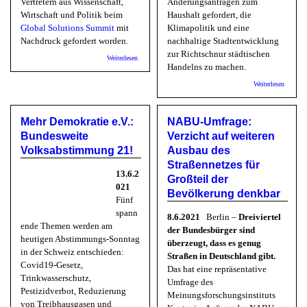
Vertretern aus Wissenschaft,
Änderungsanträgen zum
Wirtschaft und Politik beim
Haushalt gefordert, die
Global Solutions Summit
mit
Klimapolitik und eine
Nachdruck gefordert worden.
nachhaltige Stadtentwicklung
zur Richtschnur städtischen
über ipg-journal: Passt nicht mehr - Unser derzeitiges
Weiterlesen
Politikmodell stößt an seine Grenzen.
Handelns zu machen.
über Bu
Weiterlesen
Linke:
Klimazi
erforder
Mehr Demokratie e.V.:
NABU-Umfrage:
Anstren
der städ
Bundesweite
Verzicht auf weiteren
Gesellsc
Volksabstimmung 21!
Ausbau des
Straßennetzes für
13.6.2
Großteil der
021
Bevölkerung denkbar
Fünf
spann
8.6.2021
Berlin –
Dreiviertel
ende Themen werden am
der Bundesbürger sind
heutigen Abstimmungs-Sonntag
überzeugt, dass es genug
in der Schweiz entschieden:
Straßen in Deutschland gibt.
Covid19-Gesetz,
Das hat eine repräsentative
Trinkwasserschutz,
Umfrage des
Pestizidverbot, Reduzierung
Meinungsforschungsinstituts
von Treibhausgasen und