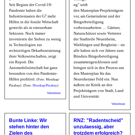
Seit Beginn der Covid-19-
ng" wirft
Pandemie haben die
den Masterplan-Projektträgern
Industriestaaten der G7 mehr
vor, am Gemeinderat und der
Hilfen in die fossile Wirtschaft
Bürgerbeteiligung
gesteckt als in erneuerbare
vorbeizuarbeiten. ... Gärtner,
Sektoren. Noch immer
Naturschützer sowie Vertreter
investieren die Sieben zu wenig
der Stadtteile Neuenheim,
in Technologien zur
Wieblingen und Bergheim – sie
rechtzeitigen Dekarbonisierung
alle haben sich vor Jahren zum
ihrer Volkswirtschaften, zeigt
Bündnis Bürgerbeteiligung
ein Report. Die
zusammengeschlossen und
Automobilwirtschaft hat ganz
bringen sich in den Prozess um
besonders von den Pandemie-
den Masterplan für das
Hilfen profitiert.
Neuenheimer Feld ein. Nun
(Foto: Monikap/​
äußern sie Kritik an den
Pixabay)
(Foto:
Monikap/​Pixabay
)
Projektträgern von Stadt, Land
über klimareporter: Fossilwirtschaft sahnt bei
Weiterlesen
und Universität.
Wirtschaftshilfen ab
über R
Weiterlesen
Masterp
Neuenh
Feld - S
Bunte Linke: Wir
RNZ: "Radentscheid"
der
Gemeind
stehen hinter den
unzulaessig, aber
ausgehe
Zielen des
trotzdem erfolgreich?
werden?