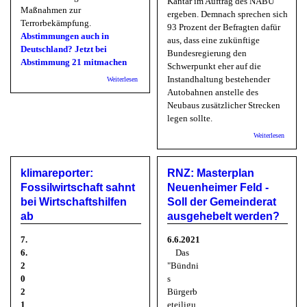
Kantar im Auftrag des NABU
Maßnahmen zur
ergeben. Demnach sprechen sich
Terrorbekämpfung.
93 Prozent der Befragten dafür
Abstimmungen auch in
aus, dass eine zukünftige
Deutschland?
Jetzt bei
Bundesregierung den
Abstimmung 21 mitmachen
Schwerpunkt eher auf die
über Mehr Demokratie e.V.: Bundesweite
Instandhaltung bestehender
Weiterlesen
Volksabstimmung 21!
Autobahnen anstelle des
Neubaus zusätzlicher Strecken
legen sollte.
über N
Weiterlesen
Umfrage
Verzicht
weitere
klimareporter:
RNZ: Masterplan
Ausbau 
Straßen
Fossilwirtschaft sahnt
Neuenheimer Feld -
für Groß
bei Wirtschaftshilfen
Soll der Gemeinderat
der
Bevölke
ab
ausgehebelt werden?
denkbar
7.
6.6.2021
6.
Das
2
"Bündni
0
s
2
Bürgerb
1
eteiligu