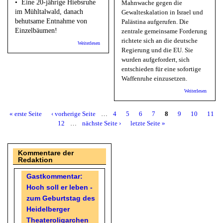
• Eine 20-jährige Hiebsruhe
Mahnwache gegen die
im Mühltalwald, danach
Gewalteskalation in Israel und
behutsame Entnahme von
Palästina aufgerufen. Die
Einzelbäumen!
zentrale gemeinsame Forderung
richtete sich an die deutsche
über Waldwende Heidelberg: Rettet das Mühltal
Weiterlesen
Regierung und die EU. Sie
wurden aufgefordert, sich
entschieden für eine sofortige
Waffenruhe einzusetzen.
über
Weiterlesen
Heidelb
Frieden
Mahnwa
« erste Seite
‹ vorherige Seite
…
4
5
6
7
8
9
10
11
Seiten
gegen d
12
…
nächste Seite ›
letzte Seite »
Gewalte
und für 
gerecht
Frieden
Kommentare der
Nahen O
Redaktion
Gastkommentar:
Hoch soll er leben -
zum Geburtstag des
Heidelberger
Theateroligarchen