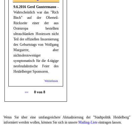
9.6.2016 Gerd Guntermann
-
Wahrscheinlich war das "Rich
Bitch" auf der Oberteil-
Rückseite einer der aus
Osteuropa bestellten
ultraschlanken Hostessen nicht
Teil der offiziellen Inszenierung
des Geburtstags von Wolfgang
Marguerre, aber
nichtsdestoweniger
symptomatisch für die 4-tägige
neofeudalistische Feier des
Heidelberger Sponsoren.
Weiterlesen
über
Gastkommentar:
Hoch soll er leben
‹‹‹
8 von 8
- zum Geburtstag
des Heidelberger
Theateroligarchen
Wenn Sie über eine umfangreichere Aktualisierung der "Stadtpolitik Heidelberg"
informiert werden wollen, können Sie sich in unsere
Mailing-Liste
eintragen lassen.