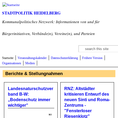
Direkt zum Inhalt
STADTPOLITIK HEIDELBERG
Kommunalpolitisches Netzwerk: Informationen von und für
Bürgerinitiativen, Verbände(n), Vereine(n), und Parteien
Suche
Suchformular
Startseite
Veranstaltungskalender
Datenschutzerklärung
Frühere Version
Organisationen
Medien
Berichte & Stellungnahmen
Landesnaturschutzver
RNZ: Altstädter
band B-W:
kritisieren Entwurf des
„Bodenschutz immer
neuen Sinti und Roma-
wichtiger“
Zentrums -
"Fensterloser
s
o
Riesenklotz"