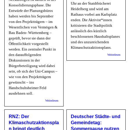
Uhr an der Statdtbücherei
Konsolidierungsphase. Die
Heidelberg und wird am
Entwürfe der Planungsbüros
Rathaus vorbei am Karlsplatz
haben werden bis September
enden. Die Aktivist*innen
von den Projektträgern – im
kritisieren die Stadtpolitik
Wesentlichen von Vermögen &
anlässlich des kürzlich
Bau Baden- Württemberg –
beschlossenen Haushaltsplanes
geprüft, bevor sie dann der
und des unzureichenden
Öffentlichkeit vorgestellt
Klimaschutzaktionsplans.
werden. Ein zentraler Punkt in
über Ff
den darauffolgenden
Weiterlesen
Klimast
Diskussionen in der
am 9.7.
Bürgerbeteiligung wird dabei
Heidelb
sein, ob sich der Uni-Campus –
wie von den Projektträgern
gewünscht – ins
Handschuhsheimer Feld
ausdehnen soll.
über BUND/Bündnis Bürgerbeteiligung Masterplan NHF:
Weiterlesen
Exkursion ins Gewann „Hühnerstein“
RNZ: Der
Deutscher Städte- und
Klimaschutzaktionspla
Gemeindetag:
n bringt deutlich
Sommerpause nutzen