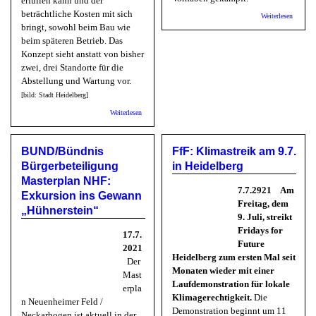
erfüllen kann und der
beträchtliche Kosten mit sich
über B
Weiterlesen
INSIDER
bringt, sowohl beim Bau wie
Flutkat
beim späteren Betrieb. Das
kämpfte 
Konzept sieht anstatt von bisher
gegen d
Hochwas
zwei, drei Standorte für die
Abstellung und Wartung vor.
[bild: Stadt Heidelberg]
über Bunte Linke: Aktuelle Planungen für den
Weiterlesen
Betriebshof: Schlechteste der bisher diskutierten Lösungen
BUND/Bündnis
FfF: Klimastreik am 9.7.
Bürgerbeteiligung
in Heidelberg
Masterplan NHF:
7.7.2921
Am
Exkursion ins Gewann
Freitag, dem
„Hühnerstein“
9. Juli, streikt
Fridays for
17.7.
Future
2021
Heidelberg zum ersten Mal seit
Der
Monaten wieder mit einer
Mast
Laufdemonstration für lokale
erpla
Klimagerechtigkeit.
Die
n Neuenheimer Feld /
Demonstration beginnt um 11
Neckarbogen ist aktuell in der