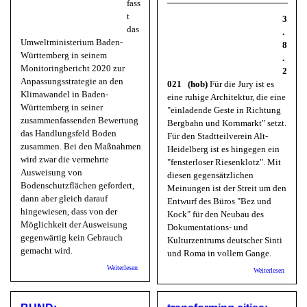
fass
t
3
das
.
Umweltministerium Baden-
8
Württemberg in seinem
.
Monitoringbericht 2020 zur
2
Anpassungsstrategie an den
021 (hob)
Für die Jury ist es
Klimawandel in Baden-
eine ruhige Architektur, die eine
Württemberg in seiner
"einladende Geste in Richtung
zusammenfassenden Bewertung
Bergbahn und Kornmarkt" setzt.
das Handlungsfeld Boden
Für den Stadtteilverein Alt-
zusammen. Bei den Maßnahmen
Heidelberg ist es hingegen ein
wird zwar die vermehrte
"fensterloser Riesenklotz". Mit
Ausweisung von
diesen gegensätzlichen
Bodenschutzflächen gefordert,
Meinungen ist der Streit um den
dann aber gleich darauf
Entwurf des Büros "Bez und
hingewiesen, dass von der
Kock" für den Neubau des
Möglichkeit der Ausweisung
Dokumentations- und
gegenwärtig kein Gebrauch
Kulturzentrums deutscher Sinti
gemacht wird.
und Roma in vollem Gange.
über Landesnaturschutzverband B-W: „Bodenschutz immer
Weiterlesen
über R
Weiterlesen
wichtiger“
Altstädt
kritisier
Entwurf
neuen S