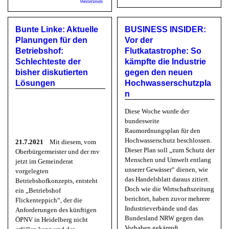
Weiterlesen
transfo
widerrechlicht errichteten Hotelneubau
cities:
Mobilit
beim
Bunte Linke: Aktuelle
BUSINESS INSIDER:
Einkauf
Händler
Planungen für den
Vor der
übersch
Betriebshof:
Flutkatastrophe: So
Rolle d
Autos
Schlechteste der
kämpfte die Industrie
bisher diskutierten
gegen den neuen
Lösungen
Hochwasserschutzpla
n
Diese Woche wurde der
bundesweite
Raumordnungsplan für den
Hochwasserschutz beschlossen.
21.7.2021
Mit diesem, vom
Dieser Plan soll „zum Schutz der
Oberbürgermeister und der rnv
Menschen und Umwelt entlang
jetzt im Gemeinderat
unserer Gewässer“ dienen, wie
vorgelegten
das Handelsblatt daraus zitiert.
Betriebshofkonzepts, entsteht
Doch wie die Wirtschaftszeitung
ein „Betriebshof
berichtet, haben zuvor mehrere
Flickenteppich“, der die
Industrieverbände und das
Anforderungen des künftigen
Bundesland NRW gegen das
ÖPNV in Heidelberg nicht
Vorhaben gekämpft.