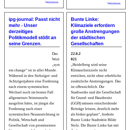
über RNZ: Der Klimaschutzaktionsplan bringt deutlich
Weiterlesen
über
Weiterlesen
weniger als erhofft
Deutsch
Städte-
Gemeind
ipg-journal: Passt nicht
Bunte Linke:
Sommer
nutzen 
mehr - Unser
Klimaziele erfordern
Schulge
derzeitiges
große Anstrengungen
ertüchti
Schul-
Politikmodell stößt an
der städtischen
Lockdo
seine Grenzen.
Gesellschaften
vermeid
Das
22.6.2
Wort
021
„syst
„Heidelberg wird seine
em change“ ist in aller Munde.
Klimaschutzziele nicht
Während in den Siebziger- und
erreichen, nicht ohne erhebliche
Achtzigerjahren eine Forderung
zusätzliche Anstrengungen. Das
nach einem systemischen
ist offensichtlich. Die
Wechsel noch im besten Fall
Stadtwerke und die Gesellschaft
allgemeines Stirnrunzeln
für Grund- und Hausbesitz
ausgelöst hätte, ist jüngst die
(GGH) müssen entscheidende
Forderung nach einer
Beiträge leisten, deutlich mehr
systemischen Neuausrichtung in
als bisher geplant“, forderte
Politik, Wirtschaft und
Bunte Linke Stadträtin Hilde
Gesellschaft von prominenten
Stolz. Die Bunte Linke hat mit