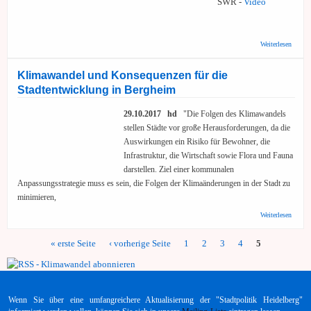
SWR -
Video
über 
Weiterlesen
Klima
im
Südwe
Klimawandel und Konsequenzen für die
Stadtentwicklung in Bergheim
29.10.2017 hd
"Die Folgen des Klimawandels
stellen Städte vor große Herausforderungen, da die
Auswirkungen ein Risiko für Bewohner, die
Infrastruktur, die Wirtschaft sowie Flora und Fauna
darstellen. Ziel einer kommunalen
Anpassungsstrategie muss es sein, die Folgen der Klimaänderungen in der Stadt zu
minimieren,
über
Weiterlesen
Klima
und
« erste Seite
‹ vorherige Seite
1
2
3
4
5
Konse
Seiten
für die
Stadte
in Ber
Wenn Sie über eine umfangreichere Aktualisierung der "Stadtpolitik Heidelberg"