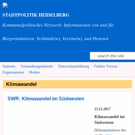
Direkt zum Inhalt
STADTPOLITIK HEIDELBERG
Kommunalpolitisches Netzwerk: Informationen von und für
Bürgerinitiativen, Verbände(n), Vereine(n), und Parteien
Suche
Suchformular
Startseite
Veranstaltungskalender
Datenschutzerklärung
Frühere Version
Organisationen
Medien
Klimawandel
SWR: Klimawandel im Südwesten
13.11.2017
Klimawandel im
Südwesten
Dokumentation des