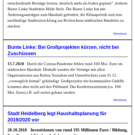
entscheidende Beiträge leisten, deutlich mehr als bisher geplant“, forderte
Bunte Linke Stadträtin Hilde Stolz. Die Bunte Linke hat mit
Änderungsanträgen zum Haushalt gefordert, die Klimapolitik und eine
nachhaltige Stadtentwicklung zur Richtschnur städtischen Handelns zu
machen.
über B
Weiterlesen
Linke:
Klimaz
erford
Bunte Linke: Bei Großprojekten kürzen, nicht bei
Anstre
Zuschüssen
der stä
Gesell
15.7.2020
Durch die Corona-Pandemie fehlen rund 100 Mio. Euro im
städtischen Haushalt. Deshalb wurden die Verträge mit allen
Organisationen aus Kultur, Sozialem und Umweltschutz zum 31.12.
„vorsorglich formal“ gekündigt. Großprojekte der kommunalen GmbHs
kommen aber nicht auf den Prüfstand. Das Konferenzzentrum (ca. 100
Mio. Euro) z.B. soll weiter gebaut werden.
über B
Weiterlesen
Linke:
Großpr
kürzen
Stadt Heidelberg legt Haushaltsplanung für
bei
2019/2020 vor
Zuschü
20.10.2018 Investitionen von rund 195 Millionen Euro / Bildung,