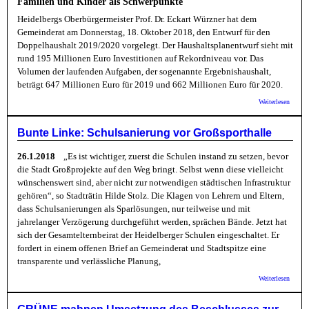
Familien und Kinder als Schwerpunkte
Heidelbergs Oberbürgermeister Prof. Dr. Eckart Würzner hat dem
Gemeinderat am Donnerstag, 18. Oktober 2018, den Entwurf für den
Doppelhaushalt 2019/2020 vorgelegt. Der Haushaltsplanentwurf sieht mit
rund 195 Millionen Euro Investitionen auf Rekordniveau vor. Das
Volumen der laufenden Aufgaben, der sogenannte Ergebnishaushalt,
beträgt 647 Millionen Euro für 2019 und 662 Millionen Euro für 2020.
über S
Weiterlesen
Heidel
Hausha
für 20
Bunte Linke: Schulsanierung vor Großsporthalle
vor
26.1.2018
„Es ist wichtiger, zuerst die Schulen instand zu setzen, bevor
die Stadt Großprojekte auf den Weg bringt. Selbst wenn diese vielleicht
wünschenswert sind, aber nicht zur notwendigen städtischen Infrastruktur
gehören“, so Stadträtin Hilde Stolz. Die Klagen von Lehrern und Eltern,
dass Schulsanierungen als Sparlösungen, nur teilweise und mit
jahrelanger Verzögerung durchgeführt werden, sprächen Bände. Jetzt hat
sich der Gesamtelternbeirat der Heidelberger Schulen eingeschaltet. Er
fordert in einem offenen Brief an Gemeinderat und Stadtspitze eine
transparente und verlässliche Planung,
über B
Weiterlesen
Linke:
Schuls
vor