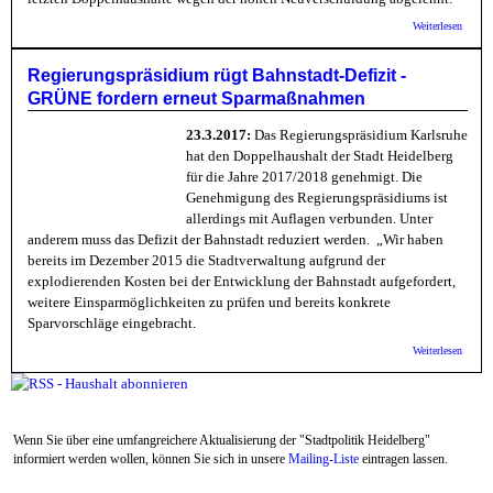
über
Weiterlesen
Bunte
Linke
sieht s
Regierungspräsidium rügt Bahnstadt-Defizit -
bestäti
GRÜNE fordern erneut Sparmaßnahmen
Städti
Hausha
nur mi
23.3.2017:
Das Regierungspräsidium Karlsruhe
Auflag
hat den Doppelhaushalt der Stadt Heidelberg
geneh
für die Jahre 2017/2018 genehmigt. Die
Genehmigung des Regierungspräsidiums ist
allerdings mit Auflagen verbunden. Unter
anderem muss das Defizit der Bahnstadt reduziert werden. „Wir haben
bereits im Dezember 2015 die Stadtverwaltung aufgrund der
explodierenden Kosten bei der Entwicklung der Bahnstadt aufgefordert,
weitere Einsparmöglichkeiten zu prüfen und bereits konkrete
Sparvorschläge eingebracht.
über
Weiterlesen
Regier
rügt B
Defiz
fordern
Sparm
Wenn Sie über eine umfangreichere Aktualisierung der "Stadtpolitik Heidelberg"
informiert werden wollen, können Sie sich in unsere
Mailing-Liste
eintragen lassen.