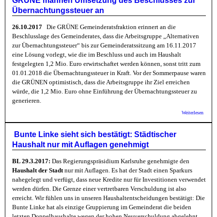
GRÜNE mahnen Umsetzung des Beschlusses zur
Großsp
Übernachtungssteuer an
26.10.2017
Die GRÜNE Gemeinderatsfraktion erinnert an die
Beschlusslage des Gemeinderates, dass die Arbeitsgruppe „Alternativen
zur Übernachtungssteuer“ bis zur Gemeinderatssitzung am 16.11.2017
eine Lösung vorlegt, wie die im Beschluss und auch im Haushalt
festgelegten 1,2 Mio. Euro erwirtschaftet werden können, sonst tritt zum
01.01.2018 die Übernachtungssteuer in Kraft. Vor der Sommerpause waren
die GRÜNEN optimistisch, dass die Arbeitsgruppe ihr Ziel erreichen
würde, die 1,2 Mio. Euro ohne Einführung der Übernachtungssteuer zu
generieren.
über 
Weiterlesen
mahne
des Be
Überna
Bunte Linke sieht sich bestätigt: Städtischer
an
Haushalt nur mit Auflagen genehmigt
BL 29.3.2017:
Das Regierungspräsidium Karlsruhe genehmigte den
Haushalt der Stadt
nur mit Auflagen. Es hat der Stadt einen Sparkurs
nahegelegt und verfügt, dass neue Kredite nur für Investitionen verwendet
werden dürfen. Die Grenze einer vertretbaren Verschuldung ist also
erreicht. Wir fühlen uns in unseren Haushaltentscheidungen bestätigt: Die
Bunte Linke hat als einzige Gruppierung im Gemeinderat die beiden
letzten Doppelhaushalte wegen der hohen Neuverschuldung abgelehnt.