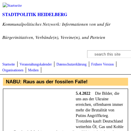
Direkt zum Inhalt
STADTPOLITIK HEIDELBERG
Kommunalpolitisches Netzwerk: Informationen von und für
Bürgerinitiativen, Verbände(n), Vereine(n), und Parteien
Suche
Suchformular
Startseite
Veranstaltungskalender
Datenschutzerklärung
Frühere Version
Organisationen
Medien
NABU: Raus aus der fossilen Falle!
5.4.2022
Die Bilder, die
uns aus der Ukraine
erreichen, offenbaren immer
mehr die Brutalität von
Putins Angriffkrieg.
Trotzdem kauft Deutschland
weiterhin Öl, Gas und Kohle