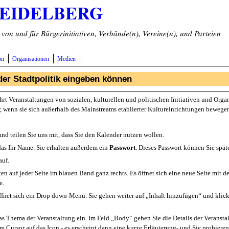
HEIDELBERG
on und für Bürgerinitiativen, Verbände(n), Vereine(n), und Parteien
on
Organisationen
Medien
der Stadtpolitik eingeben können
hrt Veranstaltungen von sozialen, kulturellen und politischen Initiativen und Orga
r, wenn sie sich außerhalb des Mainstreams etablierter Kultureinrichtungen bewege
nd teilen Sie uns mit, dass Sie den Kalender nutzen wollen.
t das Ihr Name. Sie erhalten außerdem ein
Passwort
. Dieses Passwort können Sie spät
auf.
nten auf jeder Seite im blauen Band ganz rechts. Es öffnet sich eine neue Seite m
e.
 öffnet sich ein Drop down-Menü. Sie gehen weiter auf „Inhalt hinzufügen“ und klic
as Thema der Veranstaltung ein. Im Feld „Body“ geben Sie die Details der Veranstal
m Cursor auf das Icon - es erscheint dann eine kurze Erläuterung- und Sie probiere