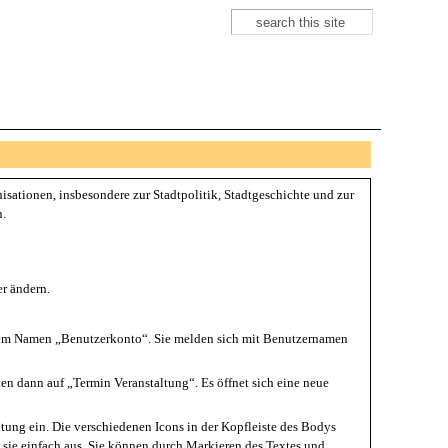
Suche
Suchformular
nisationen, insbesondere zur Stadtpolitik, Stadtgeschichte und zur
n.
er ändern.
it dem Namen „Benutzerkonto“. Sie melden sich mit Benutzernamen
ken dann auf „Termin Veranstaltung“. Es öffnet sich eine neue
tung ein. Die verschiedenen Icons in der Kopfleiste des Bodys
n sie einfach aus. Sie können durch Markieren des Textes und