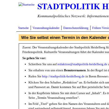
STADTPOLITIK 
Direkt zum Inhalt
Kommunalpolitisches Netzwerk: Informationen v
Startseite
Veranstaltungskalender
Datenschutzerklärung
Frühere Versi
Wie Sie selbst einen Termin in den Kalender 
Zuerst: Der Veranstaltungskalender der Stadtpolitik Heidelberg fü
Friedenspolitik. Kulturelle Veranstaltungen führt der Kalender nu
So gehen Sie vor:
Schreiben Sie uns auf
redaktion@stadtpolitik-heidelberg.de
u
Sie erhalten von uns einen
Benutzernamen
. In der Regel is
Rufen Sie
http://stadtpolitik-heidelberg.de
in Ihrem Browser 
Klicken Sie den Schalter „Redaktion“ an. Er befindet sich u
und Passwort an. Damit kommen Sie auf Ihre persönliche Seit
In der Kopfleiste fahren Sie mit dem Cursor auf „Inhalt“. Es
Seite „Termin Veranstaltung erstellen“.
Im Feld „Titel“ geben Sie den Namen des Veranstalters und d
sind weitgehend selbsterklärend. Ansonsten fahren Sie mit de