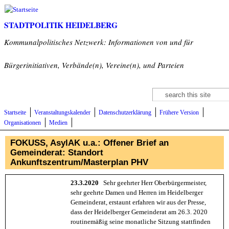
Direkt zum Inhalt
STADTPOLITIK HEIDELBERG
Kommunalpolitisches Netzwerk: Informationen von und für
Bürgerinitiativen, Verbände(n), Vereine(n), und Parteien
Suche
Suchformular
Startseite
Veranstaltungskalender
Datenschutzerklärung
Frühere Version
Organisationen
Medien
FOKUSS, AsylAK u.a.: Offener Brief an
Gemeinderat: Standort
Ankunftszentrum/Masterplan PHV
23.3.2020
Sehr geehrter Herr Oberbürgermeister,
sehr geehrte Damen und Herren im Heidelberger
Gemeinderat, erstaunt erfahren wir aus der Presse,
dass der Heidelberger Gemeinderat am 26.3. 2020
routinemäßig seine monatliche Sitzung stattfinden