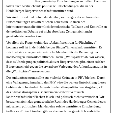
lässt, um einige Entscheidungen zu treffen. Darunter
fallen auch weitreichende politische Entscheidungen, die in der
Heidelberger Bürger*innenschaft umstritten sind.
Wir sind irritiert und befremdet darüber, weil wegen der umfassenden
Einschränkungen des öffentlichen Lebens im Rahmen des
Infektionschutzes die öffentlich demokratische Teilhabe und Kontrolle an
der politischen Debatte auf nicht absehbare Zeit gar nicht mehr
gewährleistet werden kann.
Vor allem die Frage, wohin das „Ankunftszentrum für Flüchtlinge“
kommen soll ist in der Heidelberger Bürger*innenschaft umstritten. Es
zeichnet sich eine gemeinderätliche Mehrheit für die Bebauung der
hochwertigen landwirtschaftlichen Fläche „Wolfsgärten“ ab. Wir wissen,
dass es Überlegungen politisch aktiver Bürger*innen gibt, einen solchen
Bürgerentscheid gegen die erwartbare Verlegung des Ankunftszentrums in
die „Wolfsgärten“ anzustrengen.
Das Ankunftszentrum sollte aus vielerlei Gründen in PHV bleiben. Durch
eine Verlagerung innerhalb des PHV wäre die weitere Entwicklung dieses
Gebiets nicht behindert. Angesichts der klimapolitischen Vorgaben, z.B.
des Klimaaktionsplanes ist zudem ein weiterer Verbrauch
landwirtschaftlicher Flächen falsch und politisch nicht vermittelbar. Wir
bestreiten nicht das grundsätzliche Recht des Heidelberger Gemeinderats
mit seinem politischen Mandat eine solche umstrittene Entscheidung
treffen zu dürfen. Daneben gibt es aber auch das gesetzlich verbriefte