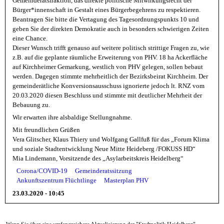
Gemeinderatsfraktion, das direkte politische Mitwirkungsrecht der
Bürger*innenschaft in Gestalt eines Bürgerbegehrens zu respektieren.
Beantragen Sie bitte die Vertagung des Tagesordnungspunkts 10 und
geben Sie der direkten Demokratie auch in besonders schwierigen Zeiten
eine Chance.
Dieser Wunsch trifft genauso auf weitere politisch strittige Fragen zu, wie
z.B. auf die geplante räumliche Erweiterung von PHV. 18 ha Ackerfläche
auf Kirchheimer Gemarkung, westlich von PHV gelegen, sollen bebaut
werden. Dagegen stimmte mehrheitlich der Bezirksbeirat Kirchheim. Der
gemeinderätliche Konversionsausschuss ignorierte jedoch lt. RNZ vom
20.03.2020 diesen Beschluss und stimmte mit deutlicher Mehrheit der
Bebauung zu.
Wir erwarten ihre alsbaldige Stellungnahme.
Mit freundlichen Grüßen
Vera Glitscher, Klaus Thiery und Wolfgang Gallfuß für das „Forum Klima
und soziale Stadtentwicklung Neue Mitte Heideberg /FOKUSS HD“
Mia Lindemann, Vorsitzende des „Asylarbeitskreis Heidelberg“
Corona/COVID-19
Gemeinderatssitzung
Ankunftszentrum Flüchtlinge
Masterplan PHV
23.03.2020 - 10:45