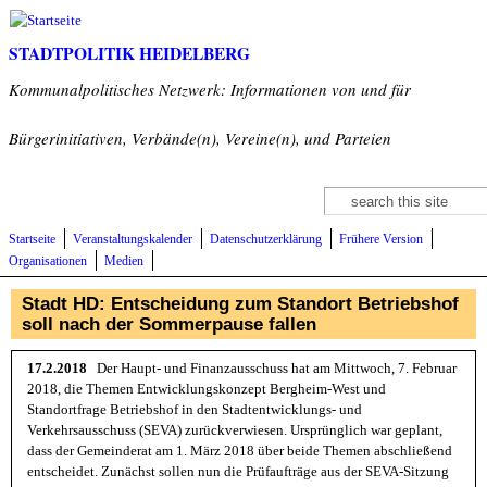
Direkt zum Inhalt
STADTPOLITIK HEIDELBERG
Kommunalpolitisches Netzwerk: Informationen von und für
Bürgerinitiativen, Verbände(n), Vereine(n), und Parteien
Suche
Suchformular
Startseite
Veranstaltungskalender
Datenschutzerklärung
Frühere Version
Organisationen
Medien
Stadt HD: Entscheidung zum Standort Betriebshof
soll nach der Sommerpause fallen
17.2.2018
Der Haupt- und Finanzausschuss hat am Mittwoch, 7. Februar
2018, die Themen Entwicklungskonzept Bergheim-West und
Standortfrage Betriebshof in den Stadtentwicklungs- und
Verkehrsausschuss (SEVA) zurückverwiesen. Ursprünglich war geplant,
dass der Gemeinderat am 1. März 2018 über beide Themen abschließend
entscheidet. Zunächst sollen nun die Prüfaufträge aus der SEVA-Sitzung