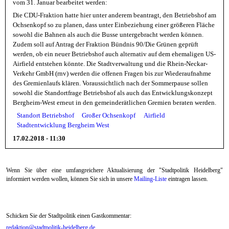
vom 31. Januar bearbeitet werden:
Die CDU-Fraktion hatte hier unter anderem beantragt, den Betriebshof am
Ochsenkopf so zu planen, dass unter Einbeziehung einer größeren Fläche
sowohl die Bahnen als auch die Busse untergebracht werden können.
Zudem soll auf Antrag der Fraktion Bündnis 90/Die Grünen geprüft
werden, ob ein neuer Betriebshof auch alternativ auf dem ehemaligen US-
Airfield entstehen könnte. Die Stadtverwaltung und die Rhein-Neckar-
Verkehr GmbH (rnv) werden die offenen Fragen bis zur Wiederaufnahme
des Gremienlaufs klären. Voraussichtlich nach der Sommerpause sollen
sowohl die Standortfrage Betriebshof als auch das Entwicklungskonzept
Bergheim-West erneut in den gemeinderätlichen Gremien beraten werden.
Standort Betriebshof
Großer Ochsenkopf
Airfield
Stadtentwicklung Bergheim West
17.02.2018 - 11:30
Wenn Sie über eine umfangreichere Aktualisierung der "Stadtpolitik Heidelberg"
informiert werden wollen, können Sie sich in unsere
Mailing-Liste
eintragen lassen.
Schicken Sie der Stadtpolitik einen Gastkommentar:
redaktion@stadtpolitik-heidelberg.de