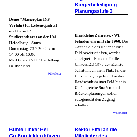
Bürgerbeteiligung
Planungsstufe 3
Demo "Masterplan INF –
Vorfahrt für Lebensqualität
und Umwelt"
Eine kleine Zeitreise. - Wir
Studierendenrat an der Uni
befinden uns im Jahr 1960.
Die
Heidelberg - Stura
Gärtner, die das Neuenheimer
Donnerstag, 23.7.2020 von
Feld bewirtschaften, werden
14:00 bis 16:00
enteignet – Platz da für die
Marktplatz, 69117 Heidelberg,
Universität! 1970 der nächste
Deutschland
Schritt, noch mehr Platz für die
über Studierendenrat an der Uni Heidelberg: Demo
Weiterlesen
Universität, es geht tief in das
"Masterplan INF"
Handschuhsheimer Feld hinein.
Umfangreiche Straßen- und
Brückenplanungen sollen
autogerecht den Zugang
schaffen.
über Bü
Weiterlesen
Bürgerb
Masterp
Kommen
Bunte Linke: Bei
Rektor Eitel an die
den Erg
der
Großprojekten kürzen,
Mitglieder des