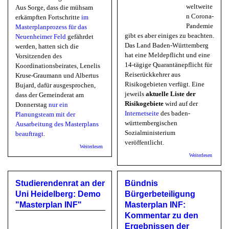
weltweite
Aus Sorge, dass die mühsam
n Corona-
erkämpften Fortschritte
im
Pandemie
Masterplanprozess für das
gibt es aber einiges zu beachten.
Neuenheimer Feld
gefährdet
Das Land Baden-Württemberg
werden, hatten sich die
hat eine Meldepflicht und eine
Vorsitzenden des
14-tägige Quarantänepflicht für
Koordinationsbeirates, Lenelis
Reiserückkehrer aus
Kruse-Graumann und Albertus
Risikogebieten verfügt. Eine
Bujard, dafür ausgesprochen,
jeweils
aktuelle Liste der
dass der Gemeinderat am
Risikogebiete
wird auf der
Donnerstag
nur ein
Internetseite
des baden-
Planungsteam mit der
württembergischen
Ausarbeitung des Masterplans
Sozialministerium
beauftragt
.
veröffentlicht.
über RNZ: Masterplanprozess Heidelberg - Von
Weiterlesen
Rechentricks und Regelverstößen
über St
Weiterlesen
Corona:
Hinweis
Reiserü
Studierendenrat an der
Bündnis
aus
Risikog
Uni Heidelberg: Demo
Bürgerbeteiligung
"Masterplan INF"
Masterplan INF:
Kommentar zu den
Ergebnissen der