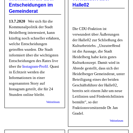
gut, geh
Entscheidungen im
Halle02
Heidelb
gut!
Gemeinderat
13.7.2020
Wer sich für die
Kommunalpolitik der Stadt
Die CDU-Fraktion ist
Heidelberg interessiert, kann
verwundert über Äußerungen
künftig noch schneller erfahren,
der Halle02 zur Schließung des
welche Entscheidungen
Kulturbetriebs. „Unzutreffend
getroffen wurden. Die Stadt
ist die Aussage, die Stadt
informiert über die wichtigsten
Heidelberg habe kein gutes
Entscheidungen des Rates live
Kulturkonzept. Damit wird in
über ihr
Instagram-Profil
. Quasi
Abrede gestellt, dass sich der
in Echtzeit werden die
Heidelberger Gemeinderat, unter
Informationen in einer
Beteiligung eines der beiden
sogenannten Story auf
Geschäftsführer der Halle02,
Instagram geteilt, die für 24
bereits seit einem Jahr um neue
Stunden online bleibt.
Leitlinien und Förderrichtlinien
über Stadt HD: Wir informieren life über Entscheidungen
bemüht“, so der
Weiterlesen
im Gemeinderat
Fraktionsvorsitzende Dr. Jan
Gradel.
über C
Weiterlesen
Fraktio
verwund
über