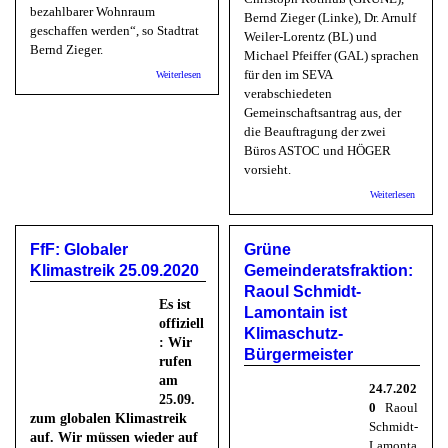
bezahlbarer Wohnraum
Bernd Zieger (Linke), Dr. Arnulf
geschaffen werden“, so Stadtrat
Weiler-Lorentz (BL) und
Bernd Zieger.
Michael Pfeiffer (GAL) sprachen
über DIE LINKE kritisiert Abriss von Wohngebäuden im
für den im SEVA
Weiterlesen
PH
verabschiedeten
Gemeinschaftsantrag aus, der
die Beauftragung der zwei
Büros ASTOC und HÖGER
vorsieht.
über Ma
Weiterlesen
Universi
INF: Ge
beauftra
FfF: Globaler
Grüne
und Hög
der weit
Klimastreik 25.09.2020
Gemeinderatsfraktion:
Planun
Raoul Schmidt-
Es ist
Lamontain ist
offiziell
Klimaschutz-
: Wir
Bürgermeister
rufen
am
24.7.202
25.09.
0
Raoul
zum globalen Klimastreik
Schmidt-
auf. Wir müssen wieder auf
Lamonta