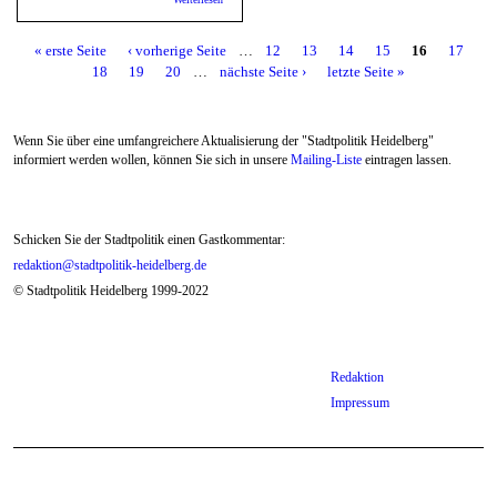
« erste Seite
‹ vorherige Seite
…
12
13
14
15
16
17
Seiten
18
19
20
…
nächste Seite ›
letzte Seite »
Wenn Sie über eine umfangreichere Aktualisierung der "Stadtpolitik Heidelberg"
informiert werden wollen, können Sie sich in unsere
Mailing-Liste
eintragen lassen.
Schicken Sie der Stadtpolitik einen Gastkommentar:
redaktion@stadtpolitik-heidelberg.de
© Stadtpolitik Heidelberg 1999-2022
Redaktion
Impressum