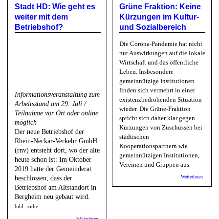
Stadt HD: Wie geht es
Grüne Fraktion: Keine
Halle02
weiter mit dem
Kürzungen im Kultur-
Betriebshof?
und Sozialbereich
Die Corona-Pandemie hat nicht
nur Auswirkungen auf die lokale
Wirtschaft und das öffentliche
Leben. Insbesondere
gemeinnützige Institutionen
finden sich vermehrt in einer
Informationsveranstaltung zum
existenzbedrohenden Situation
Arbeitsstand am 29. Juli /
wieder. Die Grüne-Fraktion
Teilnahme vor Ort oder online
spricht sich daher klar gegen
möglich
Kürzungen von Zuschüssen bei
Der neue Betriebshof der
städtischen
Rhein-Neckar-Verkehr GmbH
Kooperationspartnern wie
(rnv) entsteht dort, wo der alte
gemeinnützigen Institutionen,
heute schon ist: Im Oktober
Vereinen und Gruppen aus
2019 hatte der Gemeinderat
über Gr
Weiterlesen
beschlossen, dass der
Fraktio
Betriebshof am Altstandort in
Keine
Bergheim neu gebaut wird.
Kürzun
im Kult
bild: rothe
und
Sozialbe
über Stadt HD: Wie geht es weiter mit dem Betriebshof?
Weiterlesen