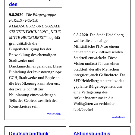
des
9.8.2020
Die
Bürgergruppe
FoKusS / FORUM
KLIMASCHUTZ UND SOZIALE
STADTENTWICKLUNG „NEUE
9.8.2020
Die Stadt Heidelberg
MITTE HEIDELBERG“
begrüßt
wollte die ehemalige
grundsätzlich die
Militärfläche PHV zu einem
Bürgerbeteiligung bei der
neuen und zukunftsweisenden
Entwicklung des ehemaligen
Stadtteil entwickeln. Diese
Stadtwerke und
Vision umfasst für uns einen
Druckmaschinengeländes. Diese
Stadtteil, der alle Menschen
Einladung der Investorengruppe
integriert, auch Geflüchtete.
Die
GGH, Stadtwerke und Epple an
SPD Heidelberg unterstützt das
die Bevölkerung kann aber erst
geplante Bürgerbegehren, um
der zweite Schritt zur
eine Verlagerung des
Neuplanung eines wichtigen
Ankunftszentrums in die
Teils des Gebiets westlich des
Wolfsgärten zu verhindern.
Römerkreises sein.
[bild:© rothe]
über FoKusS: Erst Strategieplan Bergheim, dann
Weiterlesen
über S
Überplanung des Stadtwerke- und
Weiterlesen
unterstü
Druckmaschinengeländes
Bürgerb
gegen
Deutschlandfunk:
Aktionsbündnis
Ankunft