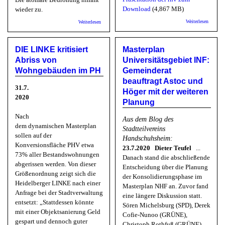
Download
(4,867 MB)
wieder zu.
über
über Friedensbündnis: 6. und 9. August 1945:
Weiterlesen
Weiterlesen
Betriebs
Atombombenabwürfe der USA auf zwei japanische Städte
Stadt u
rnv arbe
zwei
DIE LINKE kritisiert
Masterplan
Variant
Abriss von
Universitätsgebiet INF:
für Neu
am alte
Wohngebäuden im PH
Gemeinderat
Standor
beauftragt Astoc und
aus
31.7.
Höger mit der weiteren
2020
Planung
Nach
Aus dem Blog des
dem dynamischen Masterplan
Stadtteilvereins
sollen auf der
Handschuhsheim:
Konversionsfläche PHV etwa
23.7.2020 Dieter Teufel
...
73% aller Bestandswohnungen
Danach stand die abschließende
abgerissen werden. Von dieser
Entscheidung über die Planung
Größenordnung zeigt sich die
der Konsolidierungsphase im
Heidelberger LINKE nach einer
Masterplan NHF an. Zuvor fand
Anfrage bei der Stadtverwaltung
eine längere Diskussion statt.
entsetzt: „Stattdessen könnte
Sören Michelsburg (SPD), Derek
mit einer Objektsanierung Geld
Cofie-Nunoo (GRÜNE),
gespart und dennoch guter
Christoph Rothfuß (GRÜNE),