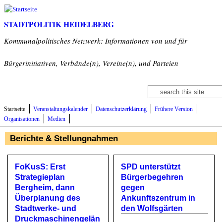
Direkt zum Inhalt
STADTPOLITIK HEIDELBERG
Kommunalpolitisches Netzwerk: Informationen von und für
Bürgerinitiativen, Verbände(n), Vereine(n), und Parteien
Suche
Suchformular
Startseite
Veranstaltungskalender
Datenschutzerklärung
Frühere Version
Organisationen
Medien
Berichte & Stellungnahmen
FoKusS: Erst
SPD unterstützt
Strategieplan
Bürgerbegehren
Bergheim, dann
gegen
Überplanung des
Ankunftszentrum in
Stadtwerke- und
den Wolfsgärten
Druckmaschinengelän