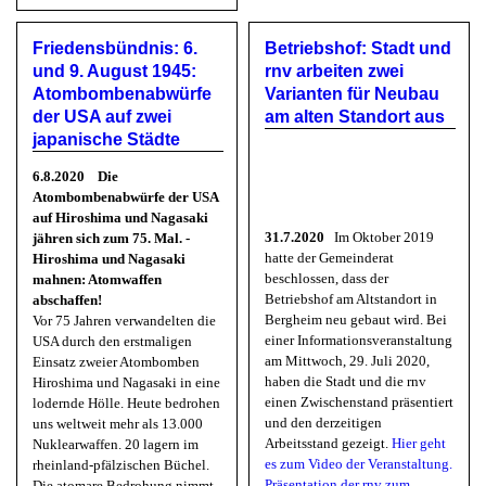
Modell Heidelberg-Bahnstadt
Libano
Friedensbündnis: 6.
Betriebshof: Stadt und
und 9. August 1945:
rnv arbeiten zwei
Atombombenabwürfe
Varianten für Neubau
der USA auf zwei
am alten Standort aus
japanische Städte
6.8.2020 Die
Atombombenabwürfe der USA
auf Hiroshima und Nagasaki
31.7.2020
Im Oktober 2019
jähren sich zum 75. Mal. -
hatte der Gemeinderat
Hiroshima und Nagasaki
beschlossen, dass der
mahnen:
Atomwaffen
Betriebshof am Altstandort in
abschaffen!
Bergheim neu gebaut wird. Bei
Vor 75 Jahren verwandelten die
einer Informationsveranstaltung
USA durch den erstmaligen
am Mittwoch, 29. Juli 2020,
Einsatz zweier Atombomben
haben die Stadt und die rnv
Hiroshima und Nagasaki in eine
einen Zwischenstand präsentiert
lodernde Hölle. Heute bedrohen
und den derzeitigen
uns weltweit mehr als 13.000
Arbeitsstand gezeigt.
Hier geht
Nuklearwaffen. 20 lagern im
es zum Video der Veranstaltung.
rheinland-pfälzischen Büchel.
Präsentation der rnv zum
Die atomare Bedrohung nimmt