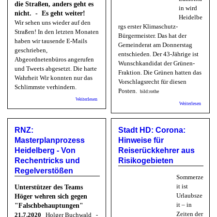
die Straßen, anders geht es
in wird
nicht. - Es geht weiter!
Heidelbe
Wir sehen uns wieder auf den
rgs erster Klimaschutz-
Straßen! In den letzten Monaten
Bürgermeister. Das hat der
haben wir tausende E-Mails
Gemeinderat am Donnerstag
geschrieben,
entschieden. Der 43-Jährige ist
Abgeordnetenbüros angerufen
Wunschkandidat der Grünen-
und Tweets abgesetzt. Die harte
Fraktion. Die Grünen hatten das
Wahrheit Wir konnten nur das
Vorschlagsrecht für diesen
Schlimmste verhindern.
Posten.
bild:rothe
über FfF: Globaler Klimastreik 25.09.2020
Weiterlesen
über Gr
Weiterlesen
Gemeind
Raoul S
Lamonta
RNZ:
Stadt HD: Corona:
Klimasc
Bürgerm
Masterplanprozess
Hinweise für
Heidelberg - Von
Reiserückkehrer aus
Rechentricks und
Risikogebieten
Regelverstößen
Sommerze
it ist
Unterstützer des Teams
Urlaubsze
Höger wehren sich gegen
it – in
"Falschbehauptungen"
Zeiten der
21.7.2020
Holger Buchwald -