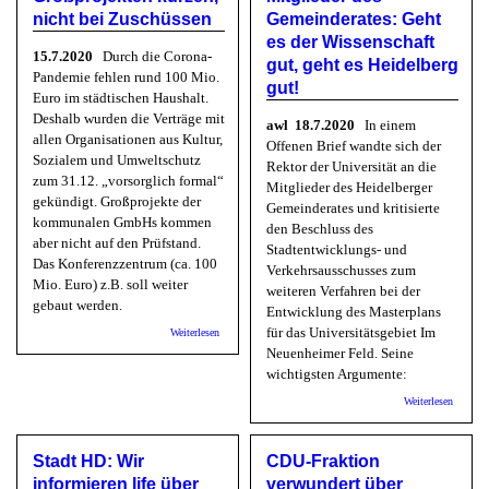
Bürgerb
nicht bei Zuschüssen
Gemeinderates: Geht
Planung
es der Wissenschaft
15.7.2020
Durch die Corona-
gut, geht es Heidelberg
Pandemie fehlen rund 100 Mio.
gut!
Euro im städtischen Haushalt.
Deshalb wurden die Verträge mit
awl 18.7.2020
In einem
allen Organisationen aus Kultur,
Offenen Brief wandte sich der
Sozialem und Umweltschutz
Rektor der Universität an die
zum 31.12. „vorsorglich formal“
Mitglieder des Heidelberger
gekündigt. Großprojekte der
Gemeinderates und kritisierte
kommunalen GmbHs kommen
den Beschluss des
aber nicht auf den Prüfstand.
Stadtentwicklungs- und
Das Konferenzzentrum (ca. 100
Verkehrsausschusses zum
Mio. Euro) z.B. soll weiter
weiteren Verfahren bei der
gebaut werden.
Entwicklung des Masterplans
über Bunte Linke: Bei Großprojekten kürzen, nicht bei
für das Universitätsgebiet Im
Weiterlesen
Zuschüssen
Neuenheimer Feld. Seine
wichtigsten Argumente:
über Re
Weiterlesen
Eitel an
Mitglie
Gemeind
Stadt HD: Wir
CDU-Fraktion
Geht es 
Wissens
informieren life über
verwundert über