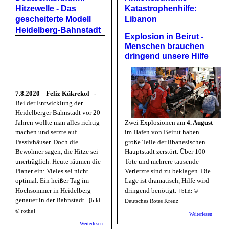
in den
Hitzewelle - Das
Katastrophenhilfe:
Wolfsgä
gescheiterte Modell
Libanon
Heidelberg-Bahnstadt
Explosion in Beirut -
Menschen brauchen
dringend unsere Hilfe
7.8.2020 Feliz Kükrekol -
Bei der Entwicklung der
Heidelberger Bahnstadt vor 20
Jahren wollte man alles richtig
Zwei Explosionen am
4. August
machen und setzte auf
im Hafen von Beirut haben
Passivhäuser. Doch die
große Teile der libanesischen
Bewohner sagen, die Hitze sei
Hauptstadt zerstört. Über 100
unerträglich. Heute räumen die
Tote und mehrere tausende
Planer ein: Vieles sei nicht
Verletzte sind zu beklagen. Die
optimal. Ein heißer Tag im
Lage ist dramatisch, Hilfe wird
Hochsommer in Heidelberg –
dringend benötigt.
[bild: ©
genauer in der Bahnstadt.
[bild:
Deutsches Rotes Kreuz ]
©
rothe]
über
Weiterlesen
Aktions
über Deutschlandfunk: Hitzewelle - Das gescheiterte
Weiterlesen
Katastro