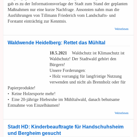
gab es zu der Informationsvorlage der Stadt zum Stand der geplanten
Maßnahmen nur eine kurze Nachfrage. Ansonsten nahm man die
Ausführungen von Tillmann Friederich vom Landschafts- und
Forstamt einträchtig zur Kenntnis.
über 
Weiterlesen
Hands
Mühlta
weiter 
Waldwende Heidelberg: Rettet das Mühltal
"Aktio
ist au
18.5.2021
Waldschutz ist Klimaschutz ist
Dialog
ausges
Waldschutz! Der Stadtwald gehört den
Bürgern!
Unsere Forderungen:
• Holz vorrangig für langfristige Nutzung
verwenden und nicht als Brennholz oder für
Papierprodukte!
• Keine Holzexporte mehr!
• Eine 20-jährige Hiebsruhe im Mühltalwald, danach behutsame
Entnahme von Einzelbäumen!
über
Weiterlesen
Waldw
Heidel
Rettet
Stadt HD: Kinderbeauftragte für Handschuhsheim
Mühlta
und Bergheim gesucht