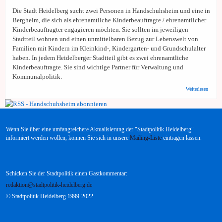
Die Stadt Heidelberg sucht zwei Personen in Handschuhsheim und eine in
Bergheim, die sich als ehrenamtliche Kinderbeauftragte / ehrenamtlicher
Kinderbeauftragter engagieren möchten. Sie sollten im jeweiligen
Stadtteil wohnen und einen unmittelbaren Bezug zur Lebenswelt von
Familien mit Kindern im Kleinkind-, Kindergarten- und Grundschulalter
haben. In jedem Heidelberger Stadtteil gibt es zwei ehrenamtliche
Kinderbeauftragte. Sie sind wichtige Partner für Verwaltung und
Kommunalpolitik.
über S
Weiterlesen
Kinder
für
Hands
und B
gesuch
Wenn Sie über eine umfangreichere Aktualisierung der "Stadtpolitik Heidelberg"
informiert werden wollen, können Sie sich in unsere
Mailing-Liste
eintragen lassen.
Schicken Sie der Stadtpolitik einen Gastkommentar:
redaktion@stadtpolitik-heidelberg.de
© Stadtpolitik Heidelberg 1999-2022