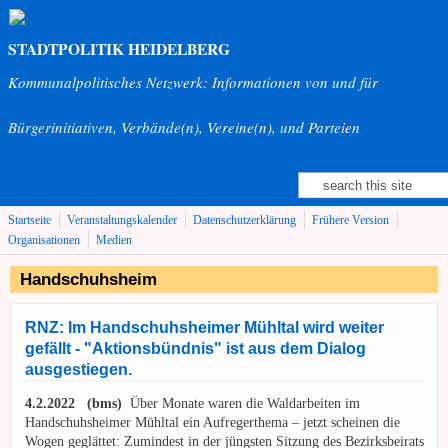
Direkt zum Inhalt
STADTPOLITIK HEIDELBERG
Kommunalpolitisches Netzwerk: Informationen von und für
Bürgerinitiativen, Verbände(n), Vereine(n), und Parteien
Suche
Suchformular
Startseite
Veranstaltungskalender
Datenschutzerklärung
Frühere Version
Organisationen
Medien
Handschuhsheim
RNZ: Im Handschuhsheimer Mühltal wird weiter
gefällt - "Aktionsbündnis" ist aus dem Dialog
ausgestiegen.
4.2.2022
(bms)
Über Monate waren die Waldarbeiten im
Handschuhsheimer Mühltal ein Aufregerthema – jetzt scheinen die
Wogen geglättet: Zumindest in der jüngsten Sitzung des Bezirksbeirats