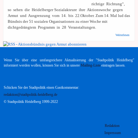
richtige Richtung“,
so sehen die Heidelberger Sozialakteure ihre Aktionswoche gegen
Armut und Ausgrenzung vom 14. bis 22.Oktober. Zum 14. Mal lud das
Bündnis der 51 sozialen Organisationen zu einer Woche mit
dichtgedrängtem Programm in 28 Veranstaltungen.
über
Weiterlesen
Heidel
Bündni
Armut
Ausgre
Aktion
Wenn Sie über eine umfangreichere Aktualisierung der "Stadtpolitik Heidelberg"
„Den 
mit Hi
informiert werden wollen, können Sie sich in unsere
Mailing-Liste
eintragen lassen.
Rath t
beyges
Schicken Sie der Stadtpolitik einen Gastkommentar:
redaktion@stadtpolitik-heidelberg.de
© Stadtpolitik Heidelberg 1999-2022
Redaktion
Impressum