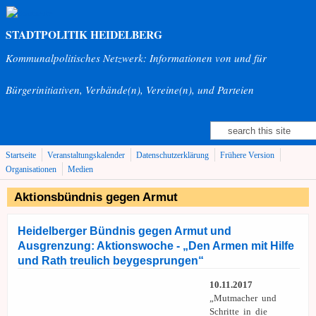
Direkt zum Inhalt
STADTPOLITIK HEIDELBERG
Kommunalpolitisches Netzwerk: Informationen von und für
Bürgerinitiativen, Verbände(n), Vereine(n), und Parteien
Suche
Suchformular
Startseite
Veranstaltungskalender
Datenschutzerklärung
Frühere Version
Organisationen
Medien
Aktionsbündnis gegen Armut
Heidelberger Bündnis gegen Armut und
Ausgrenzung: Aktionswoche - „Den Armen mit Hilfe
und Rath treulich beygesprungen“
10.11.2017
„Mutmacher und
Schritte in die