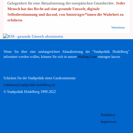
Gelegenheit für eine Aktualisierung der europäischen Grundrechte:
Jeder
Mensch hat das Recht auf eine gesunde Umwelt, digitale
Selbstbestimmung und darauf, von Amtsträger*innen die Wahrheit zu
erfahren.
über 
Weiterlesen
Europe
Aktual
der
europä
Grundr
Wenn Sie über eine umfangreichere Aktualisierung der "Stadtpolitik Heidelberg"
Petiti
informiert werden wollen, können Sie sich in unsere
Mailing-Liste
eintragen lassen.
Schicken Sie der Stadtpolitik einen Gastkommentar:
redaktion@stadtpolitik-heidelberg.de
© Stadtpolitik Heidelberg 1999-2022
Redaktion
Impressum