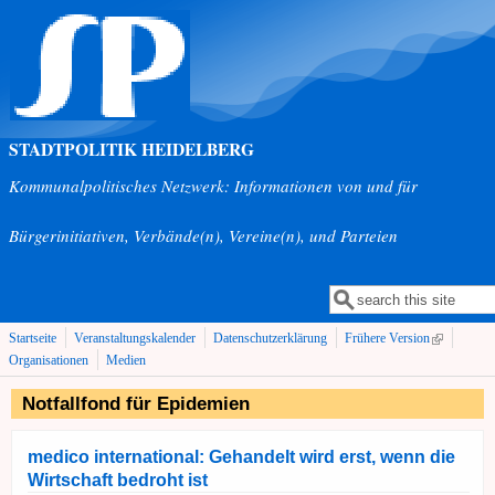
Direkt zum Inhalt
STADTPOLITIK HEIDELBERG
Kommunalpolitisches Netzwerk: Informationen von und für
Bürgerinitiativen, Verbände(n), Vereine(n), und Parteien
Suche
Suchformular
(link is
Startseite
Veranstaltungskalender
Datenschutzerklärung
Frühere Version
external)
Organisationen
Medien
Notfallfond für Epidemien
medico international: Gehandelt wird erst, wenn die
Wirtschaft bedroht ist