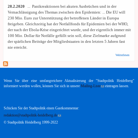
28.2.2020
... Panikreaktionen bei akuten Ausbrüchen und in der
Vernachlässigung des Themas zwischen den Epidemien: ... Die EU will
230 Mio. Euro zur Unterstützung der betroffenen Länder in Europa
freigeben. Gleichzeitig hat der Notfallfonds für Epidemien bei der WHO,
der nach der Ebola-Krise eingerichtet wurde, und der eigentlich immer mit
100 Mio. Dollar für Notfälle gefüllt sein soll, diese Zielmarke aufgrund
der spärlichen Beiträge der Mitgliedstaaten in den letzten 5 Jahren fast
nie erreicht.
über m
Weiterlesen
interna
Gehand
wird er
wenn d
Wirtsc
bedroht
Wenn Sie über eine umfangreichere Aktualisierung der "Stadtpolitik Heidelberg"
informiert werden wollen, können Sie sich in unsere
Mailing-Liste
(link sends e-mail)
eintragen lassen.
Schicken Sie der Stadtpolitik einen Gastkommentar:
redaktion@stadtpolitik-heidelberg.de
(link sends e-mail)
© Stadtpolitik Heidelberg 1999-2022