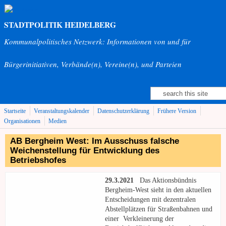
Direkt zum Inhalt
STADTPOLITIK HEIDELBERG
Kommunalpolitisches Netzwerk: Informationen von und für
Bürgerinitiativen, Verbände(n), Vereine(n), und Parteien
Suche
Suchformular
Startseite
Veranstaltungskalender
Datenschutzerklärung
Frühere Version
Organisationen
Medien
AB Bergheim West: Im Ausschuss falsche
Weichenstellung für Entwicklung des
Betriebshofes
29.3.2021
Das Aktionsbündnis
Bergheim-West sieht in den aktuellen
Entscheidungen mit dezentralen
Abstellplätzen für Straßenbahnen und
einer Verkleinerung der