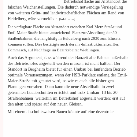
Betriebshoffläche am Altstandort die
falschen Weichenstellungen. Die dadurch notwendige Versiegelung
von weiteren Grün- und landwirtschaftlichen Flächen am Rand von
Heidelberg wäre vermeidbar.
[bild:rothe]
Die verfügbare Fläche am Altstandort zwischen Karl-Metz-Straße und
Emil-Maier-Straße bietet ausreichend Platz zur Abstellung der 50
Straßenbahnen, die langfristig in Heidelberg nach 2030 zum Einsatz
kommen sollen. Dies bestätigte auch der rnv-Infrastrukturleiter, Herr
Dommasch, auf Nachfrage im Bezirksbeirat Wieblingen.
Auch das Argument, dass während der Bauzeit alle Bahnen außerhalb
des Betriebshofes abgestellt werden müssen, ist nicht haltbar. Der
Standort in Bergheim bietet für einen Umbau bei laufendem Betrieb
optimale Voraussetzungen, wenn der HSB-Parklatz entlang der Emil-
Maier-Straße mit genutzt wird, so wie es auch alle bisherigen
Planungen vorsahen. Dann
kann die neue Abstellhalle in zwei
getrennten Bauabschnitten errichtet und trotz Umbau 18 bis 20
Straßenbahnen weiterhin im Betriebshof abgestellt werden: erst auf
den alten und später auf den neuen Gleisen.
M
it einem abschnittsweisen Bauen könnte auf eine dezentrale