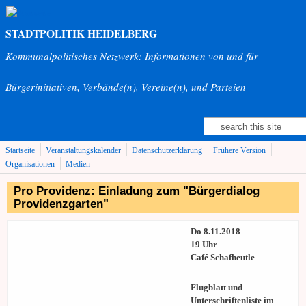
Direkt zum Inhalt
STADTPOLITIK HEIDELBERG
Kommunalpolitisches Netzwerk: Informationen von und für
Bürgerinitiativen, Verbände(n), Vereine(n), und Parteien
Suche
Suchformular
Startseite
Veranstaltungskalender
Datenschutzerklärung
Frühere Version
Organisationen
Medien
Pro Providenz: Einladung zum "Bürgerdialog
Providenzgarten"
Do 8.11.2018
19 Uhr
Café Schafheutle
Flugblatt und
Unterschriftenliste im