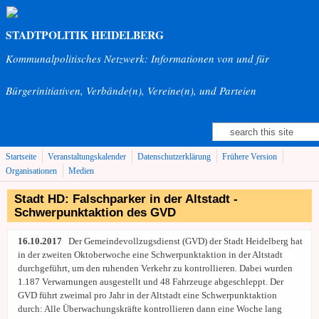
Direkt zum Inhalt
STADTPOLITIK HEIDELBERG
Kommunalpolitisches Netzwerk: Informationen von und für
Bürgerinitiativen, Verbände(n), Vereine(n), und Parteien
Suche
Suchformular
Startseite
Veranstaltungskalender
Datenschutzerklärung
Frühere Version
Organisationen
Medien
Stadt HD: Falschparker in der Altstadt -
Schwerpunktaktion des GVD
16.10.2017
Der Gemeindevollzugsdienst (GVD) der Stadt Heidelberg hat
in der zweiten Oktoberwoche eine Schwerpunktaktion in der Altstadt
durchgeführt, um den ruhenden Verkehr zu kontrollieren. Dabei wurden
1.187 Verwarnungen ausgestellt und 48 Fahrzeuge abgeschleppt. Der
GVD führt zweimal pro Jahr in der Altstadt eine Schwerpunktaktion
durch: Alle Überwachungskräfte kontrollieren dann eine Woche lang