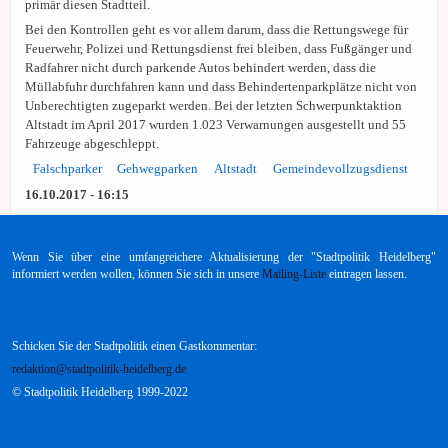
primär diesen Stadtteil.
Bei den Kontrollen geht es vor allem darum, dass die Rettungswege für
Feuerwehr, Polizei und Rettungsdienst frei bleiben, dass Fußgänger und
Radfahrer nicht durch parkende Autos behindert werden, dass die
Müllabfuhr durchfahren kann und dass Behindertenparkplätze nicht von
Unberechtigten zugeparkt werden. Bei der letzten Schwerpunktaktion
Altstadt im April 2017 wurden 1.023 Verwarnungen ausgestellt und 55
Fahrzeuge abgeschleppt.
Falschparker
Gehwegparken
Altstadt
Gemeindevollzugsdienst
16.10.2017 - 16:15
Wenn Sie über eine umfangreichere Aktualisierung der "Stadtpolitik Heidelberg"
informiert werden wollen, können Sie sich in unsere
Mailing-Liste
eintragen lassen.
Schicken Sie der Stadtpolitik einen Gastkommentar:
redaktion@stadtpolitik-heidelberg.de
© Stadtpolitik Heidelberg 1999-2022