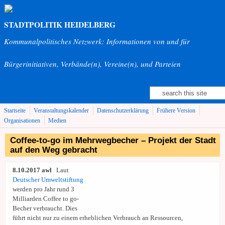
Direkt zum Inhalt
STADTPOLITIK HEIDELBERG
Kommunalpolitisches Netzwerk: Informationen von und für
Bürgerinitiativen, Verbände(n), Vereine(n), und Parteien
Suche
Suchformular
Startseite
Veranstaltungskalender
Datenschutzerklärung
Frühere Version
Organisationen
Medien
Coffee-to-go im Mehrwegbecher – Projekt der Stadt
auf den Weg gebracht
8.10.2017 awl
Laut
Deutscher Umweltstiftung
werden pro Jahr rund 3
Milliarden Coffee to go-
Becher verbraucht. Dies
führt nicht nur zu einem erheblichen Verbrauch an Ressourcen,