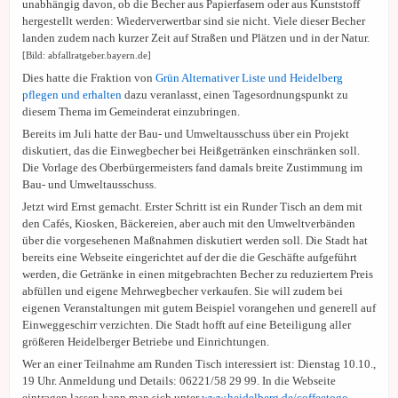
unabhängig davon, ob die Becher aus Papierfasern oder aus Kunststoff
hergestellt werden: Wiederverwertbar sind sie nicht. Viele dieser Becher
landen zudem nach kurzer Zeit auf Straßen und Plätzen und in der Natur.
[Bild: abfallratgeber.bayern.de]
Dies hatte die Fraktion von
Grün Alternativer Liste und Heidelberg
pflegen und erhalten
dazu veranlasst, einen Tagesordnungspunkt zu
diesem Thema im Gemeinderat einzubringen.
Bereits im Juli hatte der Bau- und Umweltausschuss über ein Projekt
diskutiert, das die Einwegbecher bei Heißgetränken einschränken soll.
Die Vorlage des Oberbürgermeisters fand damals breite Zustimmung im
Bau- und Umweltausschuss.
Jetzt wird Ernst gemacht. Erster Schritt ist ein Runder Tisch an dem mit
den Cafés, Kiosken, Bäckereien, aber auch mit den Umweltverbänden
über die vorgesehenen Maßnahmen diskutiert werden soll. Die Stadt hat
bereits eine Webseite eingerichtet auf der die die Geschäfte aufgeführt
werden, die Getränke in einen mitgebrachten Becher zu reduziertem Preis
abfüllen und eigene Mehrwegbecher verkaufen. Sie will zudem bei
eigenen Veranstaltungen mit gutem Beispiel vorangehen und generell auf
Einweggeschirr verzichten. Die Stadt hofft auf eine Beteiligung aller
größeren Heidelberger Betriebe und Einrichtungen.
Wer an einer Teilnahme am Runden Tisch interessiert ist: Dienstag 10.10.,
19 Uhr. Anmeldung und Details: 06221/58 29 99. In die Webseite
eintragen lassen kann man sich unter
www.heidelberg.de/coffeetogo
.