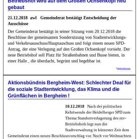
Betriebshof wird auf dem Großen Ochsenkopf neu
Brauch
gebaut
Berghe
Grünfl
Großer
21.12.2018 awl
Gemeinderat bestätigt Entscheidung der
Ochsen
Ausschüsse
Der Gemeinderat bestätigt in seiner Sitzung vom 20.12.2018 die
Beschlüsse der gemeinsamen Sondersitzung von Stadtentwicklungs-
und Verkehrsausschuss/Hauptauschuss und folgt einem neuen SPD-
Antrag, der eine Verlegung auf den Großen Ochsenkopf vorsieht. Der
neue Betriebshof soll Platz für Straßenbahnen und Busse bieten, in
einer Halle , die überdacht, begrünt und begehbar ist.
über
Weiterlesen
Betrie
wird a
dem
Aktionsbündnis Bergheim-West: Schlechter Deal für
Große
die soziale Stadtentwicklung, das Klima und die
Ochse
neu ge
Grünflächen in Bergheim !
10.12.2018
Nach der politischen
Kehrtwende der Heidelberger SPD zum
Thema Standortverlagerung des rnv-
Betriebshofs legt nun die
Stadtverwaltung in kürzester Zeit dem
Gemeinderat einen neuen Beschlussvorschlag vor. Noch vor Weihnachten