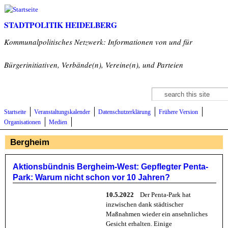
Direkt zum Inhalt
STADTPOLITIK HEIDELBERG
Kommunalpolitisches Netzwerk: Informationen von und für
Bürgerinitiativen, Verbände(n), Vereine(n), und Parteien
Suche
Suchformular
Startseite
Veranstaltungskalender
Datenschutzerklärung
Frühere Version
Organisationen
Medien
Bergheim
Aktionsbündnis Bergheim-West: Gepflegter Penta-
Park: Warum nicht schon vor 10 Jahren?
10.5.2022
Der Penta-Park hat
inzwischen dank städtischer
Maßnahmen wieder ein ansehnliches
Gesicht erhalten. Einige