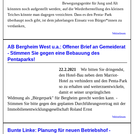
Bewegungsgeräte für Jung und Alt
könnten noch aufgestellt werden; auf die Wiederherstellung des kleinen
Teiches könnte man dagegen verzichten. Dass es den Penta- Park
überhaupt noch gibt, ist dem jahrelangen Einsatz von Bürger*innen zu
verdanken,
über
Weiterlesen
Aktion
Berghe
Gepfle
AB Bergheim West u.a.: Offener Brief an Gemeiderat
Penta-
- Stimmen Sie gegen eine Bebauung des
Warum 
schon 
Pentaparks!
Jahren
22.2.2021
Wir bitten Sie dringendst,
den Hotel-Bau neben dem Marriot-
Hotel zu verhindern und den Penta-Park
so zu erhalten und weiterzuentwickeln,
damit er seiner ursprünglichen
Widmung als „Bürgerpark“ für Bergheim gerecht werden kann. -
Stimmen Sie bitte gegen den geplanten Durchführungsvertrag mit der
Immobilienentwicklungsgesellschaft Roland Ernst
über 
Weiterlesen
Bergh
West u
Offene
Bunte Linke: Planung für neuen Betriebshof -
Brief 