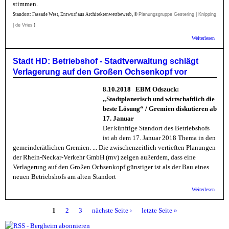
stimmen.
Standort: Fassade West, Entwurf aus Architektenwettbewerb, ©
Planungsgruppe Gestering | Knipping
| de Vries
]
über
Weiterlesen
Aktion
Berghe
Betrie
Stadt HD: Betriebshof - Stadtverwaltung schlägt
in der
Verlagerung auf den Großen Ochsenkopf vor
Straße
8.10.2018 EBM Odszuck:
„Stadtplanerisch und wirtschaftlich die
beste Lösung“ / Gremien diskutieren ab
17. Januar
Der künftige Standort des Betriebshofs
ist ab dem 17. Januar 2018 Thema in den
gemeinderätlichen Gremien. ... Die zwischenzeitlich vertieften Planungen
der Rhein-Neckar-Verkehr GmbH (rnv) zeigen außerdem, dass eine
Verlagerung auf den Großen Ochsenkopf günstiger ist als der Bau eines
neuen Betriebshofs am alten Standort
über S
Weiterlesen
Betrie
Stadtv
1
2
3
nächste Seite ›
letzte Seite »
schläg
Seiten
Verlag
den Gr