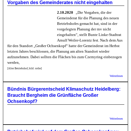
Vorgaben des Gemeinderates nicht eingehalten
Gemeid
- Sti
Sie ge
2.10.2020
„Die Vorgaben, die der
eine
Gemeinderat für die Planung des neuen
Bebau
Betriebshofes gemacht hat, sind in der
des
Pentap
vorgelegten Planung der rnv nicht
eingehalten“, stellt Bunte Linke-Stadtrat
Arnulf Weiler-Lorentz fest. Nach dem Aus
für den Standort „Großer Ochsenkopf“ hatte der Gemeinderat im Herbst
letzten Jahres beschlossen, die Planung am alten Standort wieder
aufzunehmen. Dabei sollten die Flächen bis zum Czernyring einbezogen
werden,
[Alter Betriebshof, bild: rothe]
über B
Weiterlesen
Linke:
Planun
neuen
Bündnis Bürgerentscheid Klimaschutz Heidelberg:
Betrie
Braucht Bergheim die Grünfläche Großer
Vorgab
Gemein
Ochsenkopf?
nicht
eingeh
über B
Weiterlesen
Bürger
Klimas
Heidel