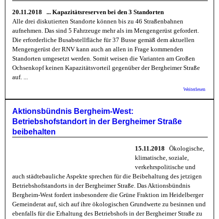
20.11.2018 ... Kapazitätsreserven bei den 3 Standorten
Alle drei diskutierten Standorte können bis zu 46 Straßenbahnen
aufnehmen. Das sind 5 Fahrzeuge mehr als im Mengengerüst gefordert.
Die erforderliche Busabstellfläche für 37 Busse gemäß dem aktuellen
Mengengerüst der RNV kann auch an allen in Frage kommenden
Standorten umgesetzt werden. Somit weisen die Varianten am Großen
Ochsenkopf keinen Kapazitätsvorteil gegenüber der Bergheimer Straße
auf. ...
über
Weiterlesen
Aktion
Berghe
Stellu
Aktionsbündnis Bergheim-West:
zu Off
Betriebshofstandort in der Bergheimer Straße
Brief 
betr. S
beibehalten
Betrie
15.11.2018
Ökologische,
klimatische, soziale,
verkehrspolitische und
auch städtebauliche Aspekte sprechen für die Beibehaltung des jetzigen
Betriebshofstandorts in der Bergheimer Straße. Das Aktionsbündnis
Bergheim-West fordert insbesondere die Grüne Fraktion im Heidelberger
Gemeinderat auf, sich auf ihre ökologischen Grundwerte zu besinnen und
ebenfalls für die Erhaltung des Betriebshofs in der Bergheimer Straße zu