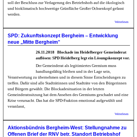
soll der Beschluss zur Verlagerung des Betriebshofs auf die ökologisch
und bioklimatisch hochwertige Grünfläche Großer Ochsenkopf gefasst
werden.
über
Weiterlesen
Aktion
Berghe
Schlec
SPD: Zukunftskonzept Bergheim – Entwicklung
für die
neue „Mitte Bergheim“
Stadte
das Kl
die Gr
26.11.2018
Blockade im Heidelberger Gemeinderat
in Ber
auflösen: SPD Heidelberg legt ein Lösungskonzept vor.
Der Gemeinderat als legitimiertes Gremium muss
handlungsfähig bleiben und in der Lage sein,
Verantwortung zu übernehmen und in diesem Sinne Entscheidungen zu
treffen. Dafür sind alle Stadträtinnen und Stadträte von den Bürgerinnen
und Bürgern gewählt. Die Blockadesituation in der letzten
Gemeinderatssitzung hat dem Ansehen des Gremiums geschadet und eine
Krise verursacht. Das hat die SPD-Fraktion emotional aufgewühlt und
veranlasst,
über 
Weiterlesen
Zukunf
Bergh
Entwic
Aktionsbündnis Bergheim-West: Stellungnahme zu
neue „
Offenen Brief der RNV betr. Standort Betriebshof
Bergh