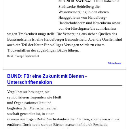
30.7.2018 SWH/awl
Heute haben die
Stadtwerke Heidelberg die
Wasserversorgung in den oberen
Hanggebieten von Heidelberg-
Handschuhsheim und Neuenheim sowie
von der Hirschgasse bis zum Haarlass
wegen Trockenheit umgestellt: Die Versorgung aus sieben Quellen des
Buntsandsteins ist eine Heidelberger Besonderheit. Aber die Quellen sind
auch ein Teil der Natur. Ein völliges Versiegen würde zu einem
Trockenfalllen der zugehörigen Bäche führen.
[bild: Biotop Hirschquelle]
über 
Weiterlesen
Trinkw
haben 
Wasser
BUND: Für eine Zukunft mit Bienen -
Unterschriftenaktion
Vergil hat sie besungen, sie
symbolisieren Tugenden wie Fleiß
und Organisationstalent und
begleiten den Menschen, seit er
sesshaft geworden ist, in einer
immens wichtigen Rolle: Sie bestäuben die Pflanzen, von denen wir uns
ernähren. Doch heute sterben Bienen massenhaft durch Pestizide,