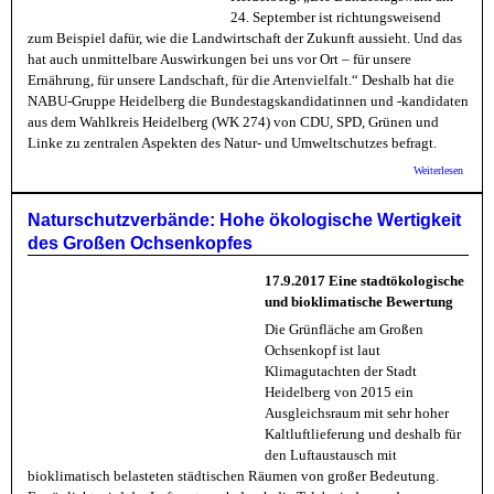
24. September ist richtungsweisend
zum Beispiel dafür, wie die Landwirtschaft der Zukunft aussieht. Und das
hat auch unmittelbare Auswirkungen bei uns vor Ort – für unsere
Ernährung, für unsere Landschaft, für die Artenvielfalt.“ Deshalb hat die
NABU-Gruppe Heidelberg die Bundestagskandidatinnen und -kandidaten
aus dem Wahlkreis Heidelberg (WK 274) von CDU, SPD, Grünen und
Linke zu zentralen Aspekten des Natur- und Umweltschutzes befragt.
über N
Weiterlesen
Bundes
und -k
Natur-
Naturschutzverbände: Hohe ökologische Wertigkeit
Umwel
des Großen Ochsenkopfes
17.9.2017 Eine stadtökologische
und bioklimatische Bewertung
Die Grünfläche am Großen
Ochsenkopf ist laut
Klimagutachten der Stadt
Heidelberg von 2015 ein
Ausgleichsraum mit sehr hoher
Kaltluftlieferung und deshalb für
den Luftaustausch mit
bioklimatisch belasteten städtischen Räumen von großer Bedeutung.