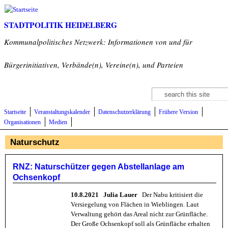
Direkt zum Inhalt
STADTPOLITIK HEIDELBERG
Kommunalpolitisches Netzwerk: Informationen von und für
Bürgerinitiativen, Verbände(n), Vereine(n), und Parteien
Suche
Suchformular
Startseite
Veranstaltungskalender
Datenschutzerklärung
Frühere Version
Organisationen
Medien
Naturschutz
RNZ: Naturschützer gegen Abstellanlage am
Ochsenkopf
10.8.2021 Julia Lauer
Der Nabu kritisiert die
Versiegelung von Flächen in Wieblingen. Laut
Verwaltung gehört das Areal nicht zur Grünfläche.
Der Große Ochsenkopf soll als Grünfläche erhalten