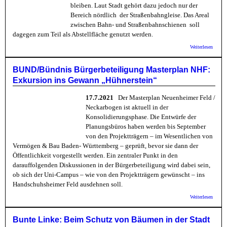
bleiben. Laut Stadt gehört dazu jedoch nur der
Bereich nördlich der Straßenbahngleise. Das Areal
zwischen Bahn- und Straßenbahnschienen soll
dagegen zum Teil als Abstellfläche genutzt werden.
über 
Weiterlesen
Naturs
gegen
Abstel
BUND/Bündnis Bürgerbeteiligung Masterplan NHF:
am
Exkursion ins Gewann „Hühnerstein“
Ochse
17.7.2021
Der Masterplan Neuenheimer Feld /
Neckarbogen ist aktuell in der
Konsolidierungsphase. Die Entwürfe der
Planungsbüros haben werden bis September
von den Projektträgern – im Wesentlichen von
Vermögen & Bau Baden- Württemberg – geprüft, bevor sie dann der
Öffentlichkeit vorgestellt werden. Ein zentraler Punkt in den
darauffolgenden Diskussionen in der Bürgerbeteiligung wird dabei sein,
ob sich der Uni-Campus – wie von den Projektträgern gewünscht – ins
Handschuhsheimer Feld ausdehnen soll.
über
Weiterlesen
BUND/
Bürger
Maste
Bunte Linke: Beim Schutz von Bäumen in der Stadt
Exkurs