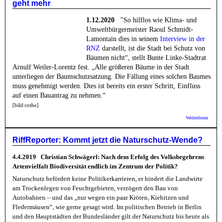
geht mehr
Gewan
„Hühne
1.12.2020
"So hilflos wie Klima- und
Umweltbürgermeister Raoul Schmidt-
Lamontain dies in seinem
Interview in der
RNZ
darstellt, ist die Stadt bei Schutz von
Bäumen nicht“, stellt Bunte Linke-Stadtrat
Arnulf Weiler-Lorentz fest. „Alle größeren Bäume in der Stadt
unterliegen der Baumschutzsatzung. Die Fällung eines solchen Baumes
muss genehmigt werden. Dies ist bereits ein erster Schritt, Einfluss
auf einen Bauantrag zu nehmen.“
[bild:rothe]
über
Weiterlesen
Bunte
Linke:
Beim
RiffReporter: Kommt jetzt die Naturschutz-Wende?
Schutz
von
4.4.2019 Christian Schwägerl: Nach dem Erfolg des Volksbegehrens
Bäume
in der
Artenvielfalt Biodiversität endlich im Zentrum der Politik?
Stadt
Naturschutz befördert keine Politikerkarrieren, er hindert die Landwirte
geht
mehr
am Trockenlegen von Feuchtgebieten, verzögert den Bau von
Autobahnen – und das „nur wegen ein paar Kröten, Kiebitzen und
Fledermäusen“, wie gerne gesagt wird. Im politischen Betrieb in Berlin
und den Hauptstädten der Bundesländer gilt der Naturschutz bis heute als