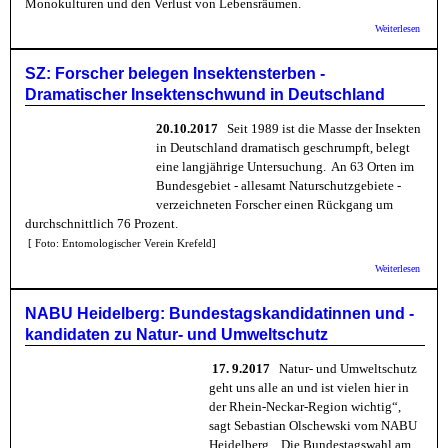
Monokulturen und den Verlust von Lebensräumen.
über 
Weiterlesen
eine Z
Bienen
Unters
SZ: Forscher belegen Insektensterben -
Dramatischer Insektenschwund in Deutschland
20.10.2017
Seit 1989 ist die Masse der Insekten
in Deutschland dramatisch geschrumpft, belegt
eine langjährige Untersuchung. An 63 Orten im
Bundesgebiet - allesamt Naturschutzgebiete -
verzeichneten Forscher einen Rückgang um
durchschnittlich 76 Prozent.
[ Foto: Entomologischer Verein Krefeld]
über S
Weiterlesen
Forsch
Insekte
Dramat
NABU Heidelberg: Bundestagskandidatinnen und -
Insekt
kandidaten zu Natur- und Umweltschutz
in Deu
17. 9.2017
Natur- und Umweltschutz
geht uns alle an und ist vielen hier in
der Rhein-Neckar-Region wichtig“,
sagt Sebastian Olschewski vom NABU
Heidelberg. „Die Bundestagswahl am