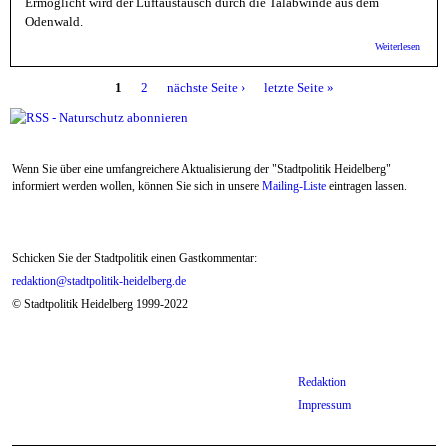
Ermöglicht wird der Luftaustausch durch die Talabwinde aus dem
Odenwald.
über
Weiterlesen
Naturs
Hohe ö
1
2
nächste Seite ›
letzte Seite »
Wertig
Seiten
Große
Ochsen
Wenn Sie über eine umfangreichere Aktualisierung der "Stadtpolitik Heidelberg"
informiert werden wollen, können Sie sich in unsere
Mailing-Liste
eintragen lassen.
Schicken Sie der Stadtpolitik einen Gastkommentar:
redaktion@stadtpolitik-heidelberg.de
© Stadtpolitik Heidelberg 1999-2022
Redaktion
Impressum