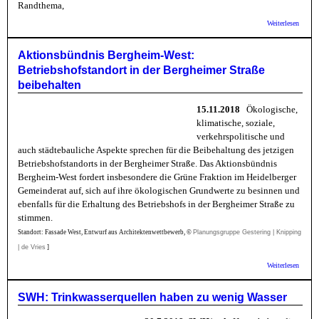
Randthema,
über
Weiterlesen
RiffRe
Kommt 
die
Aktionsbündnis Bergheim-West:
Naturs
Betriebshofstandort in der Bergheimer Straße
Wende
beibehalten
15.11.2018
Ökologische,
klimatische, soziale,
verkehrspolitische und
auch städtebauliche Aspekte sprechen für die Beibehaltung des jetzigen
Betriebshofstandorts in der Bergheimer Straße. Das Aktionsbündnis
Bergheim-West fordert insbesondere die Grüne Fraktion im Heidelberger
Gemeinderat auf, sich auf ihre ökologischen Grundwerte zu besinnen und
ebenfalls für die Erhaltung des Betriebshofs in der Bergheimer Straße zu
stimmen.
Standort: Fassade West, Entwurf aus Architektenwettbewerb, ©
Planungsgruppe Gestering | Knipping
| de Vries
]
über
Weiterlesen
Aktion
Berghe
Betrie
SWH: Trinkwasserquellen haben zu wenig Wasser
in der
Straße