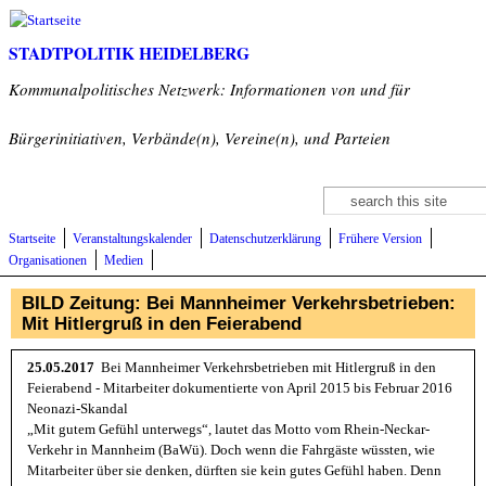
Direkt zum Inhalt
STADTPOLITIK HEIDELBERG
Kommunalpolitisches Netzwerk: Informationen von und für
Bürgerinitiativen, Verbände(n), Vereine(n), und Parteien
Suche
Suchformular
Startseite
Veranstaltungskalender
Datenschutzerklärung
Frühere Version
Organisationen
Medien
BILD Zeitung: Bei Mannheimer Verkehrsbetrieben:
Mit Hitlergruß in den Feierabend
25.05.2017
Bei Mannheimer Verkehrsbetrieben mit Hitlergruß in den
Feierabend - Mitarbeiter dokumentierte von April 2015 bis Februar 2016
Neonazi-Skandal
„Mit gutem Gefühl unterwegs“, lautet das Motto vom Rhein-Neckar-
Verkehr in Mannheim (BaWü). Doch wenn die Fahrgäste wüssten, wie
Mitarbeiter über sie denken, dürften sie kein gutes Gefühl haben. Denn