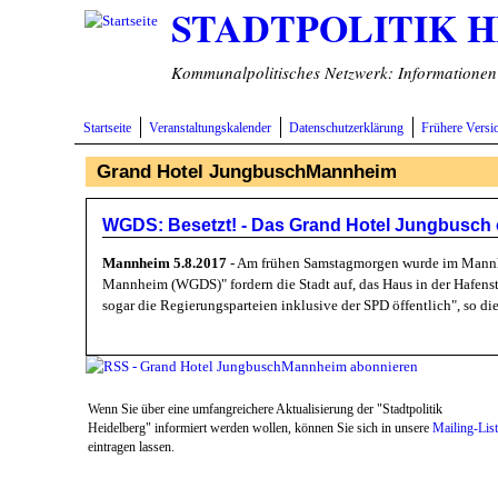
STADTPOLITIK 
Direkt zum Inhalt
Kommunalpolitisches Netzwerk: Informationen v
Startseite
Veranstaltungskalender
Datenschutzerklärung
Frühere Versi
Grand Hotel JungbuschMannheim
WGDS: Besetzt! - Das Grand Hotel Jungbusch ö
Mannheim 5.8.2017
- Am frühen Samstagmorgen wurde im Mannhei
Mannheim (WGDS)" fordern die Stadt auf, das Haus in der Hafens
sogar die Regierungsparteien inklusive der SPD öffentlich", so d
Wenn Sie über eine umfangreichere Aktualisierung der "Stadtpolitik
Heidelberg" informiert werden wollen, können Sie sich in unsere
Mailing-Lis
eintragen lassen.