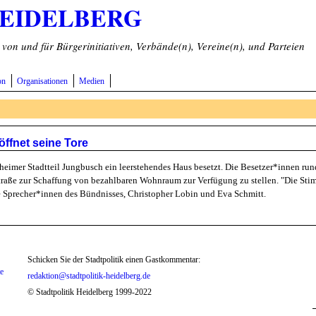
HEIDELBERG
on und für Bürgerinitiativen, Verbände(n), Vereine(n), und Parteien
on
Organisationen
Medien
ffnet seine Tore
mer Stadtteil Jungbusch ein leerstehendes Haus besetzt. Die Besetzer*innen rund
traße zur Schaffung von bezahlbaren Wohnraum zur Verfügung zu stellen. "Die Sti
ie Sprecher*innen des Bündnisses, Christopher Lobin und Eva Schmitt.
Schicken Sie der Stadtpolitik einen Gastkommentar:
te
redaktion@stadtpolitik-heidelberg.de
© Stadtpolitik Heidelberg 1999-2022