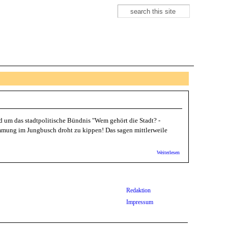
Suche
Suchformular
 um das stadtpolitische Bündnis "Wem gehört die Stadt? -
mmung im Jungbusch droht zu kippen! Das sagen mittlerweile
über
Weiterlesen
WGDS:
Besetzt! -
Das Grand
Hotel
Jungbusch
Redaktion
öffnet
seine Tore
Impressum