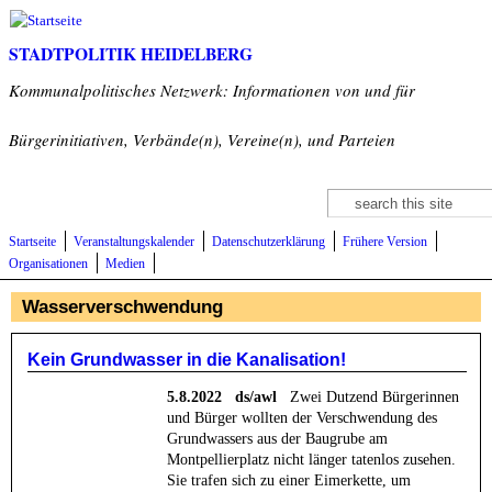
Direkt zum Inhalt
STADTPOLITIK HEIDELBERG
Kommunalpolitisches Netzwerk: Informationen von und für
Bürgerinitiativen, Verbände(n), Vereine(n), und Parteien
Suche
Suchformular
Startseite
Veranstaltungskalender
Datenschutzerklärung
Frühere Version
Organisationen
Medien
Wasserverschwendung
Kein Grundwasser in die Kanalisation!
5.8.2022 ds/awl
Zwei Dutzend Bürgerinnen
und Bürger wollten der Verschwendung des
Grundwassers aus der Baugrube am
Montpellierplatz nicht länger tatenlos zusehen.
Sie trafen sich zu einer Eimerkette, um