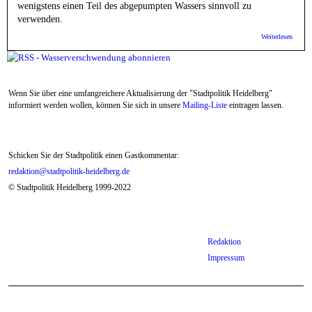
wenigstens einen Teil des abgepumpten Wassers sinnvoll zu
verwenden.
über K
Weiterlesen
Grundw
in die
Kanali
Wenn Sie über eine umfangreichere Aktualisierung der "Stadtpolitik Heidelberg"
informiert werden wollen, können Sie sich in unsere
Mailing-Liste
eintragen lassen.
Schicken Sie der Stadtpolitik einen Gastkommentar:
redaktion@stadtpolitik-heidelberg.de
© Stadtpolitik Heidelberg 1999-2022
Redaktion
Impressum