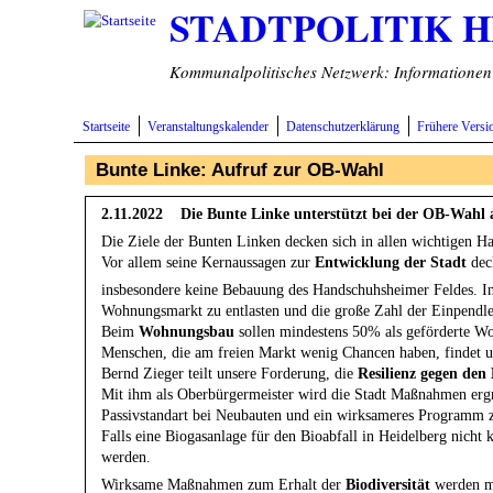
STADTPOLITIK 
Direkt zum Inhalt
Kommunalpolitisches Netzwerk: Informationen v
Startseite
Veranstaltungskalender
Datenschutzerklärung
Frühere Versi
Bunte Linke: Aufruf zur OB-Wahl
2.11.2022 Die Bunte Linke unterstützt bei der OB-Wah
Die Ziele der Bunten Linken decken sich in allen wichtigen 
Vor allem seine Kernaussagen zur
Entwicklung der Stadt
dec
insbesondere keine Bebauung des Handschuhsheimer Feldes. In 
Wohnungsmarkt zu entlasten und die große Zahl der Einpendle
Beim
Wohnungsbau
sollen mindestens 50% als geförderte W
Menschen, die am freien Markt wenig Chancen haben, findet un
Bernd Zieger teilt unsere Forderung, die
Resilienz gegen de
Mit ihm als Oberbürgermeister wird die Stadt Maßnahmen erg
Passivstandart bei Neubauten und ein wirksameres Programm 
Falls eine Biogasanlage für den Bioabfall in Heidelberg nicht
werden.
Wirksame Maßnahmen zum Erhalt der
Biodiversität
werden mi