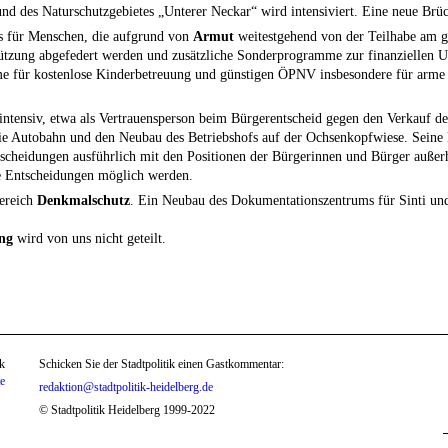
d des Naturschutzgebietes „Unterer Neckar“ wird intensiviert. Eine neue Brüc
uss für Menschen, die aufgrund von
Armut
weitestgehend von der Teilhabe am ge
stützung abgefedert werden und zusätzliche Sonderprogramme zur finanziellen 
für kostenlose Kinderbetreuung und günstigen ÖPNV insbesondere für arme Bev
ch intensiv, etwa als Vertrauensperson beim Bürgerentscheid gegen den Verka
ie Autobahn und den Neubau des Betriebshofs auf der Ochsenkopfwiese. Seine 
ntscheidungen ausführlich mit den Positionen der Bürgerinnen und Bürger außer
re Entscheidungen möglich werden.
Bereich
Denkmalschutz
. Ein Neubau des Dokumentationszentrums für Sinti und
ung
wird von uns nicht geteilt.
k
Schicken Sie der Stadtpolitik einen Gastkommentar:
te
redaktion@stadtpolitik-heidelberg.de
© Stadtpolitik Heidelberg 1999-2022