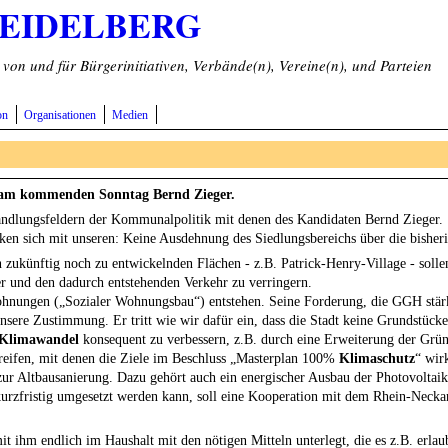
HEIDELBERG
on und für Bürgerinitiativen, Verbände(n), Vereine(n), und Parteien
on
Organisationen
Medien
l am kommenden Sonntag Bernd Zieger.
Handlungsfeldern der Kommunalpolitik mit denen des Kandidaten Bernd Zieger.
ken sich mit unseren: Keine Ausdehnung des Siedlungsbereichs über die bisher
zukünftig noch zu entwickelnden Flächen - z.B. Patrick-Henry-Village - soll
r und den dadurch entstehenden Verkehr zu verringern.
ohnungen („Sozialer Wohnungsbau“) entstehen. Seine Forderung, die GGH stär
sere Zustimmung. Er tritt wie wir dafür ein, dass die Stadt keine Grundstücke
n Klimawandel
konsequent zu verbessern, z.B. durch eine Erweiterung der Grünf
reifen, mit denen die Ziele im Beschluss „Masterplan 100%
Klimaschutz
“ wir
zur Altbausanierung. Dazu gehört auch ein energischer Ausbau der Photovolta
 kurzfristig umgesetzt werden kann, soll eine Kooperation mit dem Rhein-Necka
t ihm endlich im Haushalt mit den nötigen Mitteln unterlegt, die es z.B. erlau