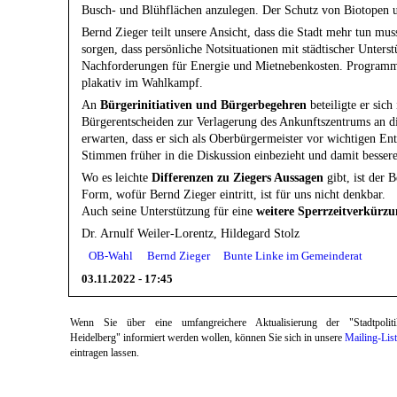
Busch- und Blühflächen anzulegen. Der Schutz von Biotopen un
Bernd Zieger teilt unsere Ansicht, dass die Stadt mehr tun m
sorgen, dass persönliche Notsituationen mit städtischer Unter
Nachforderungen für Energie und Mietnebenkosten. Programme 
plakativ im Wahlkampf.
An
Bürgerinitiativen und Bürgerbegehren
beteiligte er si
Bürgerentscheiden zur Verlagerung des Ankunftszentrums an d
erwarten, dass er sich als Oberbürgermeister vor wichtigen E
Stimmen früher in die Diskussion einbezieht und damit besse
Wo es leichte
Differenzen zu Ziegers Aussagen
gibt, ist der 
Form, wofür Bernd Zieger eintritt, ist für uns nicht denkbar.
Auch seine Unterstützung für eine
weitere Sperrzeitverkürz
Dr. Arnulf Weiler-Lorentz, Hildegard Stolz
OB-Wahl
Bernd Zieger
Bunte Linke im Gemeinderat
03.11.2022 - 17:45
Wenn Sie über eine umfangreichere Aktualisierung der "Stadtpoliti
Heidelberg" informiert werden wollen, können Sie sich in unsere
Mailing-Lis
eintragen lassen.