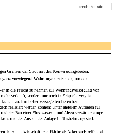
Suche
Suchformular
igen Grenzen der Stadt mit den Konversionsgebieten,
en
ganz vorwiegend Wohnungen
entstehen, um den
ker in die Pflicht zu nehmen zur Wohnungsversorgung von
 mehr verkauft, sondern nur noch in Erbpacht vergibt.
lächen, auch in bisher versiegelten Bereichen.
klich realisiert werden können: Unter anderem Auflagen für
ik und der Bau einer Flusswasser – und Abwasserwärmepumpe.
rkreis und der Ausbau der Anlage in Sinsheim angestrebt
ben 10 % landwirtschaftliche Fläche als Ackerrandstreifen, als