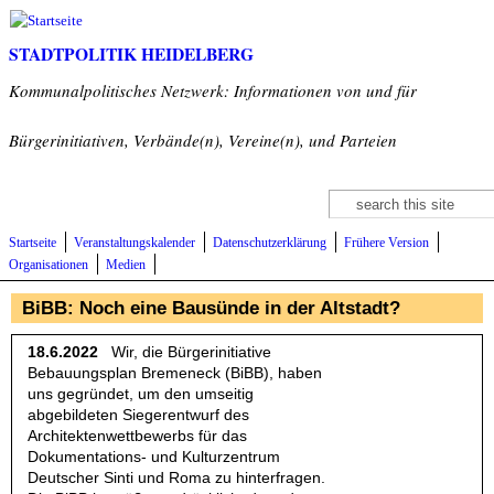
Direkt zum Inhalt
STADTPOLITIK HEIDELBERG
Kommunalpolitisches Netzwerk: Informationen von und für
Bürgerinitiativen, Verbände(n), Vereine(n), und Parteien
Suche
Suchformular
Startseite
Veranstaltungskalender
Datenschutzerklärung
Frühere Version
Organisationen
Medien
BiBB: Noch eine Bausünde in der Altstadt?
18.6.2022
Wir, die Bürgerinitiative
Bebauungsplan Bremeneck (BiBB), haben
uns gegründet, um den umseitig
abgebildeten Siegerentwurf des
Architektenwettbewerbs für das
Dokumentations- und Kulturzentrum
Deutscher Sinti und Roma zu hinterfragen.