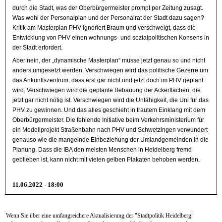
durch die Stadt, was der Oberbürgermeister prompt per Zeitung zusagt.
Was wohl der Personalplan und der Personalrat der Stadt dazu sagen?
Kritik am Masterplan PHV ignoriert Braum und verschweigt, dass die
Entwicklung von PHV einen wohnungs- und sozialpolitischen Konsens in
der Stadt erfordert.
Aber nein, der „dynamische Masterplan“ müsse jetzt genau so und nicht
anders umgesetzt werden. Verschwiegen wird das politische Gezerre um
das Ankunftszentrum, dass erst gar nicht und jetzt doch im PHV geplant
wird. Verschwiegen wird die geplante Bebauung der Ackerflächen, die
jetzt gar nicht nötig ist. Verschwiegen wird die Unfähigkeit, die Uni für das
PHV zu gewinnen. Und das alles geschieht in trautem Einklang mit dem
Oberbürgermeister. Die fehlende Initiative beim Verkehrsministerium für
ein Modellprojekt Straßenbahn nach PHV und Schwetzingen verwundert
genauso wie die mangelnde Einbeziehung der Umlandgemeinden in die
Planung. Dass die IBA den meisten Menschen in Heidelberg fremd
geblieben ist, kann nicht mit vielen gelben Plakaten behoben werden.
11.06.2022 - 18:00
Wenn Sie über eine umfangreichere Aktualisierung der "Stadtpolitik Heidelberg"