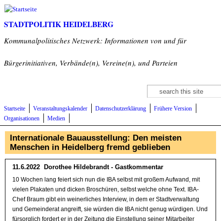
Direkt zum Inhalt
STADTPOLITIK HEIDELBERG
Kommunalpolitisches Netzwerk: Informationen von und für
Bürgerinitiativen, Verbände(n), Vereine(n), und Parteien
Suche
Suchformular
Startseite
Veranstaltungskalender
Datenschutzerklärung
Frühere Version
Organisationen
Medien
Internationale Bauausstellung: Den meisten
Menschen in Heidelberg fremd geblieben
11.6.2022 Dorothee Hildebrandt - Gastkommentar
10 Wochen lang feiert sich nun die IBA selbst mit großem Aufwand, mit
vielen Plakaten und dicken Broschüren, selbst welche ohne Text. IBA-
Chef Braum gibt ein weinerliches Interview, in dem er Stadtverwaltung
und Gemeinderat angreift, sie würden die IBA nicht genug würdigen. Und
fürsorglich fordert er in der Zeitung die Einstellung seiner Mitarbeiter