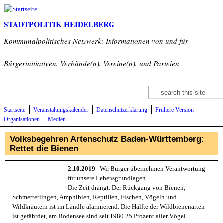
Direkt zum Inhalt
STADTPOLITIK HEIDELBERG
Kommunalpolitisches Netzwerk: Informationen von und für
Bürgerinitiativen, Verbände(n), Vereine(n), und Parteien
Suche
Suchformular
Startseite
Veranstaltungskalender
Datenschutzerklärung
Frühere Version
Organisationen
Medien
Volksbegehren Artenschutz Baden-Württemberg:
Rettet die Bienen
2.10.2019
Wir Bürger übernehmen Verantwortung
für unsere Lebensgrundlagen.
Die Zeit drängt: Der Rückgang von Bienen,
Schmetterlingen, Amphibien, Reptilien, Fischen, Vögeln und
Wildkräutern ist im Ländle alarmierend. Die Hälfte der Wildbienenarten
ist gefährdet, am Bodensee sind seit 1980 25 Prozent aller Vögel