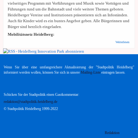
vielseitiges Programm mit Vorführungen und Musik sowie Vorträgen und
Führungen rund um die Bahnstadt und viele weitere Themen geboten.
Heidelberger Vereine und Institutionen präsentieren sich an Infoständen.
Auch für Kinder wird es ein buntes Angebot geben. Alle Bürgerinnen und
Bürger sind herzlich eingeladen.
Mobilitätsnetz Heidelberg:
über S
Weiterlesen
HD:
Ausbli
Was 2
in
Heidel
Wenn Sie über eine umfangreichere Aktualisierung der "Stadtpolitik Heidelberg"
wichti
wird
informiert werden wollen, können Sie sich in unsere
Mailing-Liste
eintragen lassen.
Schicken Sie der Stadtpolitik einen Gastkommentar:
redaktion@stadtpolitik-heidelberg.de
© Stadtpolitik Heidelberg 1999-2022
Redaktion