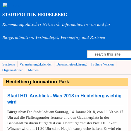
Direkt zum Inhalt
STADTPOLITIK HEIDELBERG
Kommunalpolitisches Netzwerk: Informationen von und für
Bürgerinitiativen, Verbände(n), Vereine(n), und Parteien
Suche
Suchformular
Startseite
Veranstaltungskalender
Datenschutzerklärung
Frühere Version
Organisationen
Medien
Heidelberg Innovation Park
Stadt HD: Ausblick - Was 2018 in Heidelberg wichtig
wird
Bürgerfest:
Die Stadt lädt am Sonntag, 14. Januar 2018, von 11.30 bis 17
Uhr auf die Pfaffengrunder Terrasse und den Gadamerplatz in der
Bahnstadt zu ihrem Bürgerfest ein. Oberbürgermeister Prof. Dr. Eckart
Würzner wird um 11.30 Uhr seine Neujahrsansprache halten. Es wird ein