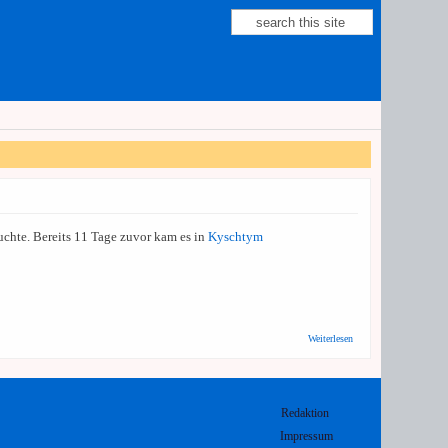
Suche
Suchformular
uchte. Bereits 11 Tage zuvor kam es in
Kyschtym
über Heute
Weiterlesen
vor 60
Jahren:
Zwei der
schwersten
Atomunfälle
Redaktion
in der
Geschichte
Impressum