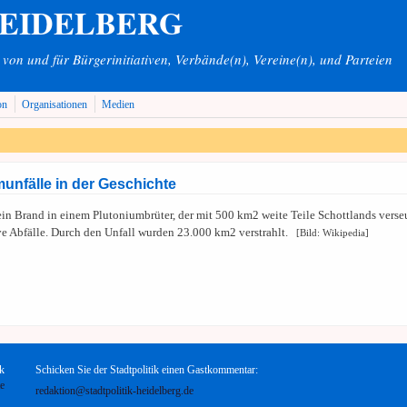
HEIDELBERG
on und für Bürgerinitiativen, Verbände(n), Vereine(n), und Parteien
on
Organisationen
Medien
unfälle in der Geschichte
in Brand in einem Plutoniumbrüter, der mit 500 km2 weite Teile Schottlands verse
ive Abfälle. Durch den Unfall wurden 23.000 km2 verstrahlt.
[Bild: Wikipedia]
k
Schicken Sie der Stadtpolitik einen Gastkommentar:
te
redaktion@stadtpolitik-heidelberg.de