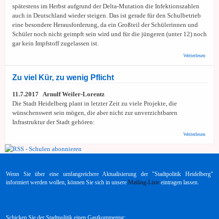
spätestens im Herbst aufgrund der Delta-Mutation die Infektionszahlen
auch in Deutschland wieder steigen. Das ist gerade für den Schulbetrieb
eine besondere Herausforderung, da ein Großteil der Schülerinnen und
Schüler noch nicht geimpft sein wird und für die jüngeren (unter 12) noch
gar kein Impfstoff zugelassen ist.
über
Weiterlesen
Deutsc
Städte
Gemein
Zu viel Kür, zu wenig Pflicht
Somme
nutzen
11.7.2017
Arnulf Weiler-Lorentz
Schulg
ertüch
Die Stadt Heidelberg plant in letzter Zeit zu viele Projekte, die
Schul-
wünschenswert sein mögen, die aber nicht zur unverzichtbaren
Lockd
Infrastruktur der Stadt gehören:
vermei
über
Weiterlesen
Zu
viel
Kür,
zu
wenig
Wenn Sie über eine umfangreichere Aktualisierung der "Stadtpolitik Heidelberg"
Pflicht
informiert werden wollen, können Sie sich in unsere
Mailing-Liste
eintragen lassen.
Schicken Sie der Stadtpolitik einen Gastkommentar: