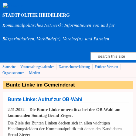
Direkt zum Inhalt
STADTPOLITIK HEIDELBERG
Kommunalpolitisches Netzwerk: Informationen von und für
Bürgerinitiativen, Verbände(n), Vereine(n), und Parteien
Suche
Suchformular
Startseite
Veranstaltungskalender
Datenschutzerklärung
Frühere Version
Organisationen
Medien
Bunte Linke im Gemeinderat
Bunte Linke: Aufruf zur OB-Wahl
2.11.2022 Die Bunte Linke unterstützt bei der OB-Wahl am
kommenden Sonntag Bernd Zieger.
Die Ziele der Bunten Linken decken sich in allen wichtigen
Handlungsfeldern der Kommunalpolitik mit denen des Kandidaten
Bernd Zieger.