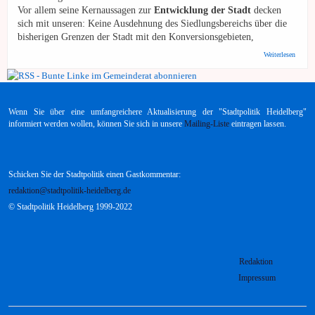
Vor allem seine Kernaussagen zur
Entwicklung der Stadt
decken
sich mit unseren: Keine Ausdehnung des Siedlungsbereichs über die
bisherigen Grenzen der Stadt mit den Konversionsgebieten,
über
Weiterlesen
Bunte
Linke:
Aufruf
zur
OB-
Wenn Sie über eine umfangreichere Aktualisierung der "Stadtpolitik Heidelberg"
Wahl
informiert werden wollen, können Sie sich in unsere
Mailing-Liste
eintragen lassen.
Schicken Sie der Stadtpolitik einen Gastkommentar:
redaktion@stadtpolitik-heidelberg.de
© Stadtpolitik Heidelberg 1999-2022
Redaktion
Impressum