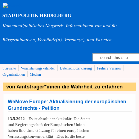
Direkt zum Inhalt
STADTPOLITIK HEIDELBERG
Kommunalpolitisches Netzwerk: Informationen von und für
Bürgerinitiativen, Verbände(n), Vereine(n), und Parteien
Suche
Suchformular
Startseite
Veranstaltungskalender
Datenschutzerklärung
Frühere Version
Organisationen
Medien
von Amtsträger*innen die Wahrheit zu erfahren
WeMove Europe: Aktualisierung der europäischen
Grundrechte - Petition
13.5.2022
Es ist absolut spektakulär: Die Staats-
und Regierungschefs der Europäischen Union
haben ihre Unterstützung für einen europäischen
Verfassungskonvent erklärt! Dies ist die beste