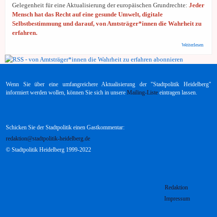
Gelegenheit für eine Aktualisierung der europäischen Grundrechte:
Jeder
Mensch hat das Recht auf eine gesunde Umwelt, digitale
Selbstbestimmung und darauf, von Amtsträger*innen die Wahrheit zu
erfahren.
über 
Weiterlesen
Europe
Aktual
der
europä
Grundr
Wenn Sie über eine umfangreichere Aktualisierung der "Stadtpolitik Heidelberg"
Petiti
informiert werden wollen, können Sie sich in unsere
Mailing-Liste
eintragen lassen.
Schicken Sie der Stadtpolitik einen Gastkommentar:
redaktion@stadtpolitik-heidelberg.de
© Stadtpolitik Heidelberg 1999-2022
Redaktion
Impressum