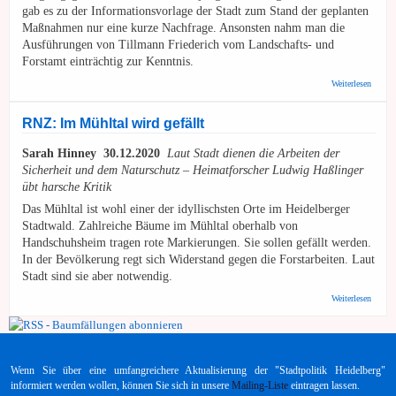
gab es zu der Informationsvorlage der Stadt zum Stand der geplanten
Maßnahmen nur eine kurze Nachfrage. Ansonsten nahm man die
Ausführungen von Tillmann Friederich vom Landschafts- und
Forstamt einträchtig zur Kenntnis.
über 
Weiterlesen
Hands
Mühlta
weiter 
RNZ: Im Mühltal wird gefällt
"Aktio
ist au
Sarah Hinney 30.12.2020
Laut Stadt dienen die Arbeiten der
Dialog
ausges
Sicherheit und dem Naturschutz – Heimatforscher Ludwig Haßlinger
übt harsche Kritik
Das Mühltal ist wohl einer der idyllischsten Orte im Heidelberger
Stadtwald. Zahlreiche Bäume im Mühltal oberhalb von
Handschuhsheim tragen rote Markierungen. Sie sollen gefällt werden.
In der Bevölkerung regt sich Widerstand gegen die Forstarbeiten. Laut
Stadt sind sie aber notwendig.
über
Weiterlesen
RNZ:
Im
Mühlta
wird
gefällt
Wenn Sie über eine umfangreichere Aktualisierung der "Stadtpolitik Heidelberg"
informiert werden wollen, können Sie sich in unsere
Mailing-Liste
eintragen lassen.