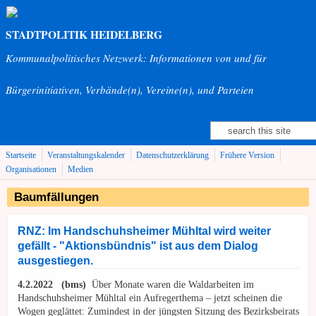
Direkt zum Inhalt
STADTPOLITIK HEIDELBERG
Kommunalpolitisches Netzwerk: Informationen von und für
Bürgerinitiativen, Verbände(n), Vereine(n), und Parteien
Suche
Suchformular
Startseite
Veranstaltungskalender
Datenschutzerklärung
Frühere Version
Organisationen
Medien
Baumfällungen
RNZ: Im Handschuhsheimer Mühltal wird weiter
gefällt - "Aktionsbündnis" ist aus dem Dialog
ausgestiegen.
4.2.2022
(bms)
Über Monate waren die Waldarbeiten im
Handschuhsheimer Mühltal ein Aufregerthema – jetzt scheinen die
Wogen geglättet: Zumindest in der jüngsten Sitzung des Bezirksbeirats