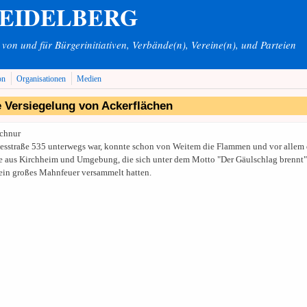
HEIDELBERG
on und für Bürgerinitiativen, Verbände(n), Vereine(n), und Parteien
on
Organisationen
Medien
e Versiegelung von Ackerflächen
chnur
desstraße 535 unterwegs war, konnte schon von Weitem die Flammen und vor allem 
te aus Kirchheim und Umgebung, die sich unter dem Motto "Der Gäulschlag brennt"
ein großes Mahnfeuer versammelt hatten.