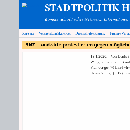
STADTPOLITIK 
Direkt zum Inhalt
Kommunalpolitisches Netzwerk: Informationen v
Startseite
Veranstaltungskalender
Datenschutzerklärung
Frühere Versi
RNZ: Landwirte protestierten gegen möglich
18.1.2020.
Von Denis S
Wer gestern auf der Bun
Plan der gut 70 Landwir
Henry Village (PHV) um 