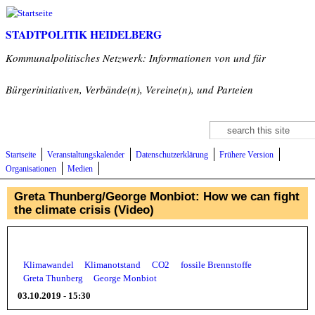
Direkt zum Inhalt
STADTPOLITIK HEIDELBERG
Kommunalpolitisches Netzwerk: Informationen von und für
Bürgerinitiativen, Verbände(n), Vereine(n), und Parteien
Suche
Suchformular
Startseite
Veranstaltungskalender
Datenschutzerklärung
Frühere Version
Organisationen
Medien
Greta Thunberg/George Monbiot: How we can fight
the climate crisis (Video)
Klimawandel
Klimanotstand
CO2
fossile Brennstoffe
Greta Thunberg
George Monbiot
03.10.2019 - 15:30