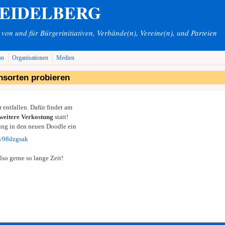
HEIDELBERG
on und für Bürgerinitiativen, Verbände(n), Vereine(n), und Parteien
on
Organisationen
Medien
nsorten probieren
 entfallen. Dafür findet am
weitere Verkostung
statt!
ung in den neuen Doodle ein
qv98dzgsak
so gerne so lange Zeit!