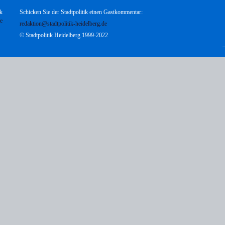
k
Schicken Sie der Stadtpolitik einen Gastkommentar:
te
redaktion@stadtpolitik-heidelberg.de
© Stadtpolitik Heidelberg 1999-2022