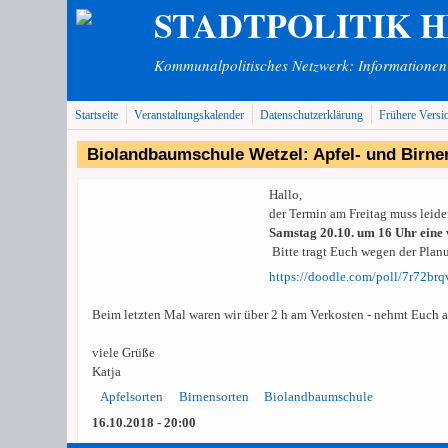
STADTPOLITIK 
Direkt zum Inhalt
Kommunalpolitisches Netzwerk: Informationen v
Startseite
Veranstaltungskalender
Datenschutzerklärung
Frühere Versi
Biolandbaumschule Wetzel: Apfel- und Birne
Hallo,
der Termin am Freitag muss leider
Samstag 20.10. um 16 Uhr eine 
Bitte tragt Euch wegen der Plan
https://doodle.com/poll/7r72br
Beim letzten Mal waren wir über 2 h am Verkosten - nehmt Euch al
viele Grüße
Katja
Apfelsorten
Birnensorten
Biolandbaumschule
16.10.2018 - 20:00