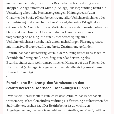
unbestimmte Zeit dar, über die der Bezirksbeirat fast beiläufig in einer
knappen Vorlage informiert wurde (s. Anlage). Als Begründung nennt die
Verwaltung erhebliche Kostensteigerungen, Klärungsbedarf zum
Charakter der Straße (Gleichberechtigung aller Verkehrsteilnehmer oder
Fahrradstraße) und einen baulichen Zustand, der keine Dringlichkeit
erkennen ließe. Somit fällt diese Maßnahme nun in der Prioritätenliste der
Stadt weit nach hinten. Dabei hatte die im Januar letzten Jahres
vorgeschlagene Lösung, die eine Gleichberechtigung aller
Verkehrsteilnehmer vorsah, nach einem mehrjährigen Planungsprozess
mit intensiver Bürgerbeteiligung breite Zustimmung gefunden.
Unmittelbar nach der Sitzung war nun dem Sitzungsleiter Hans-Joachim
Schmidt ein Antrag zur Einberufung einer Sondersitzung des
Bezirksbeirates zum wohnungspolitischen Konzept auf den Flächen des
US-Hospital (s. Anlage) übergeben worden, der die nötige Anzahl von
Unterschriften trägt.
Persönliche Erklärung des Vorsitzenden des
Stadtteilvereins Rohrbach, Hans-Jürgen Fuchs :
„Was ist ein Bezirksbeirat? Nun, es ist das Gremium, das in der baden-
württembergischen Gemeindeverordnung als Vertretung der Interessen der
Stadtteile vorgesehen ist. „Der Bezirksbeirat ist zu wichtigen
Angelegenheiten, die den Gemeindebezirk betreffen, zu hören”, heißt es