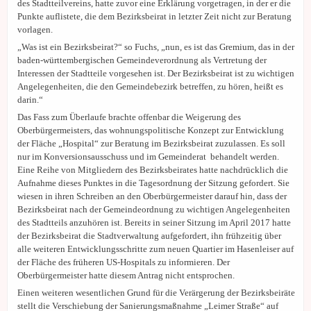
des Stadtteilvereins, hatte zuvor eine Erklärung vorgetragen, in der er die
Punkte auflistete, die dem Bezirksbeirat in letzter Zeit nicht zur Beratung
vorlagen.
„Was ist ein Bezirksbeirat?“ so Fuchs, „nun, es ist das Gremium, das in der
baden-württembergischen Gemeindeverordnung als Vertretung der
Interessen der Stadtteile vorgesehen ist. Der Bezirksbeirat ist zu wichtigen
Angelegenheiten, die den Gemeindebezirk betreffen, zu hören, heißt es
darin.“
Das Fass zum Überlaufe brachte offenbar die Weigerung des
Oberbürgermeisters, das wohnungspolitische Konzept zur Entwicklung
der Fläche „Hospital“ zur Beratung im Bezirksbeirat zuzulassen. Es soll
nur im Konversionsausschuss und im Gemeinderat behandelt werden.
Eine Reihe von Mitgliedern des Bezirksbeirates hatte nachdrücklich die
Aufnahme dieses Punktes in die Tagesordnung der Sitzung gefordert. Sie
wiesen in ihren Schreiben an den Oberbürgermeister darauf hin, dass der
Bezirksbeirat nach der Gemeindeordnung zu wichtigen Angelegenheiten
des Stadtteils anzuhören ist. Bereit
s
in seiner Sitzung im April 2017 hatte
der Bezirksbeirat die Stadtverwaltung aufgefordert, ihn frühzeitig über
alle weiteren Entwicklungsschritte zum neuen Quartier im Hasenleiser auf
der Fläche des früheren US-Hospitals zu informieren. Der
Oberbürgermeister hatte diesem Antrag nicht entsprochen.
Einen weiteren wesentlichen Grund für die Verärgerung der Bezirksbeiräte
stellt die Verschiebung der Sanierungsmaßnahme „Leimer Straße“ auf