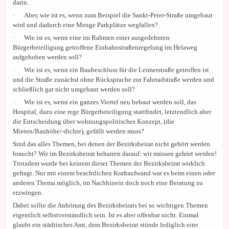
darin.
· Aber, wie ist es, wenn zum Beispiel die Sankt-Peter-Straße umgebaut
wird und dadurch eine Menge Parkplätze wegfallen?
· Wie ist es, wenn eine im Rahmen einer ausgedehnten
Bürgerbeteiligung getroffene Einbahnstraßenregelung im Helaweg
aufgehoben werden soll?
· Wie ist es, wenn ein Baubeschluss für die Leimerstraße getroffen ist
und die Straße zunächst ohne Rücksprache zur Fahrradstraße werden und
schließlich gar nicht umgebaut werden soll?
· Wie ist es, wenn ein ganzes Viertel neu bebaut werden soll, das
Hospital, dazu eine rege Bürgerbeteiligung stattfindet, letztendlich aber
die Entscheidung über wohnungspolitisches Konzept, (die
Mieten/Bauhöhe/-dichte), gefällt werden muss?
Sind das alles Themen, bei denen der Bezirksbeirat nicht gehört werden
braucht? Wir im Bezirksbeirat beharren darauf: wir müssen gehört werden!
Trotzdem wurde bei keinem dieser Themen der Bezirksbeirat wirklich
gefragt. Nur mit einem beachtlichen Kraftaufwand war es beim einen oder
anderen Thema möglich, im Nachhinein doch noch eine Beratung zu
erzwingen.
Dabei sollte die Anhörung des Bezirksbeirats bei so wichtigen Themen
eigentlich selbstverständlich sein. Ist es aber offenbar nicht. Einmal
glaubt ein städtisches Amt, dem Bezirksbeirat stünde lediglich eine