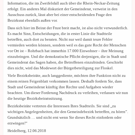
Information, die im Zweifelsfall auch über die Rhein-Neckar-Zeitung
erfolgt. Ein anderes Mal diskutiert der Gemeinderat, verweist in den
Ausschuss zurück, lässt aber bei einer entscheidenden Frage den
Bezirksrat ebenfalls außen vor.
Dass sich hier im Beirat der Frust breit macht, ist also nicht verwunderlich.
Es macht Sinn, Entscheidungen, die in erster Linie die Stadtteile
betreffen, auch dort zu beraten. Nicht nur weil damit teure Fehler
vermieden werden können, sondern weil es das gute Recht der Menschen
vor Ort ist – Rohrbach hat immerhin 17.000 Einwohner – ihre Meinung
einzubringen. Und die demokratische Pflicht derjenigen, die in Stadt und
Gemeinderat das Sagen haben, die Betroffenen einzubinden. Geschieht
dies nicht, wird das Modewort der Bürgerbeteiligung zur Floskel.
Viele Bezirksbeiräte, auch langgediente, möchten ihre Funktion nicht zu
einem reinen Feigenblatt verkommen lassen. Deshalb fordern Sie, dass
Stadt und Gemeinderat künftig ihre Rechte und Aufgaben wieder
beachten. Um dieser Forderung Nachdruck zu verleihen, verlassen wir nun
die heutige Bezirksbeiratssitzung.
Bezirksbeiräte vertreten die Interessen Ihres Stadtteils. Sie sind „zu
wichtigen Angelegen­heiten, die den Gemeindebezirk betreffen, zu hören”.
Grundsätzlich … und nicht erst wenn Sie dieses Recht einfordern oder
erzwingen!“
Heidelberg, 12.06.2018