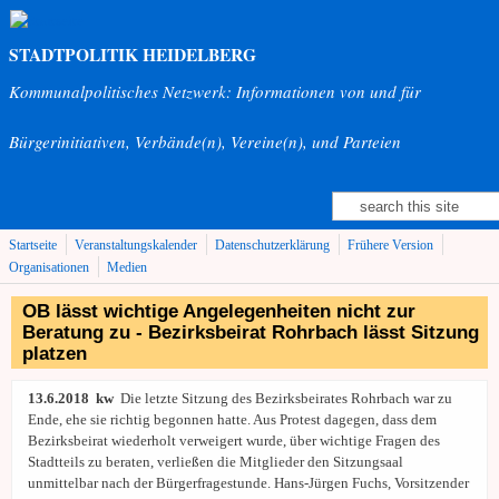
Direkt zum Inhalt
STADTPOLITIK HEIDELBERG
Kommunalpolitisches Netzwerk: Informationen von und für
Bürgerinitiativen, Verbände(n), Vereine(n), und Parteien
Suche
Suchformular
Startseite
Veranstaltungskalender
Datenschutzerklärung
Frühere Version
Organisationen
Medien
OB lässt wichtige Angelegenheiten nicht zur
Beratung zu - Bezirksbeirat Rohrbach lässt Sitzung
platzen
13.6.2018 kw
Die letzte Sitzung des Bezirksbeirates Rohrbach war zu
Ende, ehe sie richtig begonnen hatte. Aus Protest dagegen, dass dem
Bezirksbeirat wiederholt verweigert wurde, über wichtige Fragen des
Stadtteils zu beraten, verließen die Mitglieder den Sitzungsaal
unmittelbar nach der Bürgerfragestunde. Hans-Jürgen Fuchs, Vorsitzender