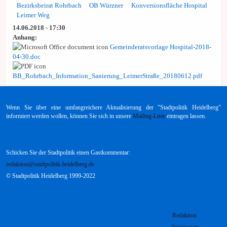
Bezirksbeirat Rohrbach
OB Würzner
Konversionsfläche Hospital
Leimer Weg
14.06.2018 - 17:30
Anhang:
Gemeinderatsvorlage Hospital-2018-
04-30.doc
BB_Rohrbach_Information_Sanierung_LeimerStraße_20180612.pdf
Wenn Sie über eine umfangreichere Aktualisierung der "Stadtpolitik Heidelberg"
informiert werden wollen, können Sie sich in unsere
Mailing-Liste
eintragen lassen.
Schicken Sie der Stadtpolitik einen Gastkommentar:
redaktion@stadtpolitik-heidelberg.de
© Stadtpolitik Heidelberg 1999-2022
Redaktion