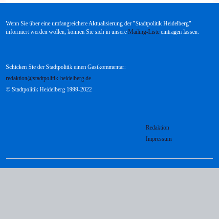
Wenn Sie über eine umfangreichere Aktualisierung der "Stadtpolitik Heidelberg"
informiert werden wollen, können Sie sich in unsere
Mailing-Liste
eintragen lassen.
Schicken Sie der Stadtpolitik einen Gastkommentar:
redaktion@stadtpolitik-heidelberg.de
© Stadtpolitik Heidelberg 1999-2022
Redaktion
Impressum