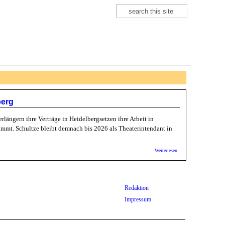
Suche
Suchformular
berg
ängern ihre Verträge in Heidelbergsetzen ihre Arbeit in
immt. Schultze bleibt demnach bis 2026 als Theaterintendant in
über Stadt HD:
Weiterlesen
Theaterintendant
Schultze und
Generalmusikdirektor
Grandy verlängern
ihre Verträge in
Redaktion
Heidelberg
Impressum