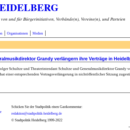
HEIDELBERG
on und für Bürgerinitiativen, Verbände(n), Vereine(n), und Parteien
on
Organisationen
Medien
almusikdirektor Grandy verlängern ihre Verträge in Heidel
lger Schultze und Theaterintendant Schultze und Generalmusikdirektor Grandy verl
at einer entsprechenden Vertragsverlängerung in nichtöffentlicher Sitzung zugest
Schicken Sie der Stadtpolitik einen Gastkommentar:
te
redaktion@stadtpolitik-heidelberg.de
© Stadtpolitik Heidelberg 1999-2022