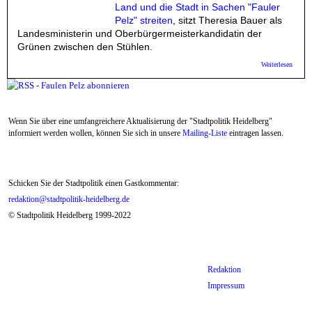
Land und die Stadt in Sachen "Fauler
Pelz" streiten
, sitzt Theresia Bauer als
Landesministerin und Oberbürgermeisterkandidatin der
Grünen zwischen den Stühlen.
über 
Weiterlesen
Theres
mit ei
Maßreg
im "Fa
Pelz" 
Wenn Sie über eine umfangreichere Aktualisierung der "Stadtpolitik Heidelberg"
könnte
informiert werden wollen, können Sie sich in unsere
Mailing-Liste
eintragen lassen.
Schicken Sie der Stadtpolitik einen Gastkommentar:
redaktion@stadtpolitik-heidelberg.de
© Stadtpolitik Heidelberg 1999-2022
Redaktion
Impressum