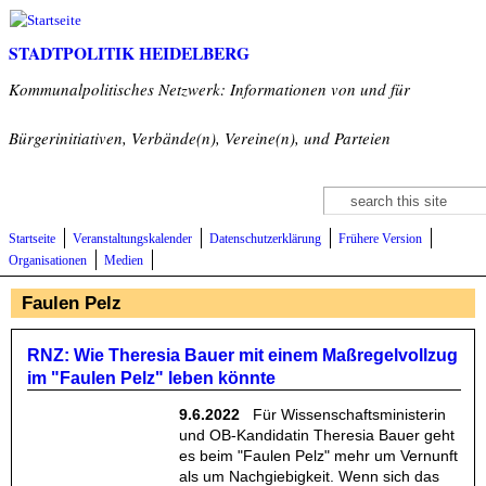
Direkt zum Inhalt
STADTPOLITIK HEIDELBERG
Kommunalpolitisches Netzwerk: Informationen von und für
Bürgerinitiativen, Verbände(n), Vereine(n), und Parteien
Suche
Suchformular
Startseite
Veranstaltungskalender
Datenschutzerklärung
Frühere Version
Organisationen
Medien
Faulen Pelz
RNZ: Wie Theresia Bauer mit einem Maßregelvollzug
im "Faulen Pelz" leben könnte
9.6.2022
Für Wissenschaftsministerin
und OB-Kandidatin Theresia Bauer geht
es beim "Faulen Pelz" mehr um Vernunft
als um Nachgiebigkeit. Wenn sich das