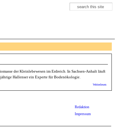
Suche
Suchformular
omasse der Kleinlebewesen im Erdreich. In Sachsen-Anhalt läuft
8-jährige Hallenser ein Experte für Bodenökologie.
über
Weiterlesen
klimareporter:
Bodentiere
im Stress
Redaktion
Impressum