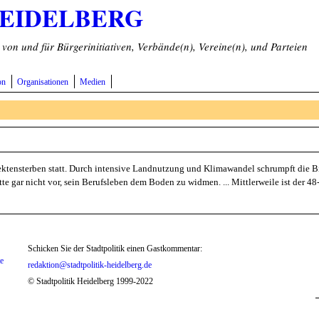
HEIDELBERG
on und für Bürgerinitiativen, Verbände(n), Vereine(n), und Parteien
on
Organisationen
Medien
ktensterben statt. Durch intensive Landnutzung und Klimawandel schrumpft die Bi
te gar nicht vor, sein Berufsleben dem Boden zu widmen. ... Mittlerweile ist der 4
Schicken Sie der Stadtpolitik einen Gastkommentar:
te
redaktion@stadtpolitik-heidelberg.de
© Stadtpolitik Heidelberg 1999-2022