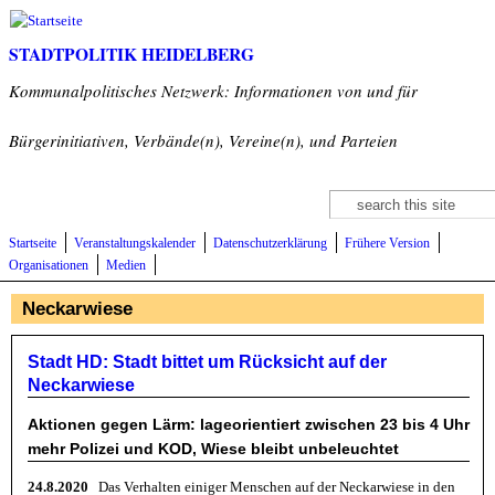
Direkt zum Inhalt
STADTPOLITIK HEIDELBERG
Kommunalpolitisches Netzwerk: Informationen von und für
Bürgerinitiativen, Verbände(n), Vereine(n), und Parteien
Suche
Suchformular
Startseite
Veranstaltungskalender
Datenschutzerklärung
Frühere Version
Organisationen
Medien
Neckarwiese
Stadt HD: Stadt bittet um Rücksicht auf der
Neckarwiese
Aktionen gegen Lärm: lageorientiert zwischen 23 bis 4 Uhr
mehr Polizei und KOD, Wiese bleibt unbeleuchtet
24.8.2020
Das Verhalten einiger Menschen auf der Neckarwiese in den