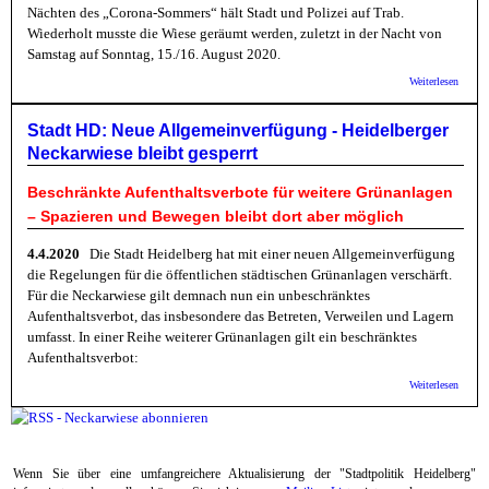
Nächten des „Corona-Sommers“ hält Stadt und Polizei auf Trab.
Wiederholt musste die Wiese geräumt werden, zuletzt in der Nacht von
Samstag auf Sonntag, 15./16. August 2020.
über S
Weiterlesen
HD: St
bittet
Rücksi
Stadt HD: Neue Allgemeinverfügung - Heidelberger
auf der
Neckarwiese bleibt gesperrt
Neckar
Beschränkte Aufenthaltsverbote für weitere Grünanlagen
– Spazieren und Bewegen bleibt dort aber möglich
4.4.2020
Die Stadt Heidelberg hat mit einer neuen Allgemeinverfügung
die Regelungen für die öffentlichen städtischen Grünanlagen verschärft.
Für die Neckarwiese gilt demnach nun ein unbeschränktes
Aufenthaltsverbot, das insbesondere das Betreten, Verweilen und Lagern
umfasst. In einer Reihe weiterer Grünanlagen gilt ein beschränktes
Aufenthaltsverbot:
über S
Weiterlesen
Neue
Allgem
- Heid
Neckar
gesperr
Wenn Sie über eine umfangreichere Aktualisierung der "Stadtpolitik Heidelberg"