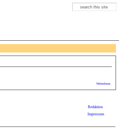
Suche
Suchformular
über Greta
Weiterlesen
Thunberg/George
Monbiot: How
we can fight the
climate crisis
(Video)
Redaktion
Impressum