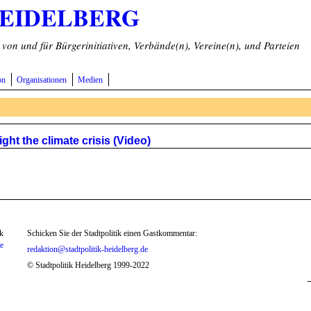
HEIDELBERG
on und für Bürgerinitiativen, Verbände(n), Vereine(n), und Parteien
on
Organisationen
Medien
ht the climate crisis (Video)
k
Schicken Sie der Stadtpolitik einen Gastkommentar:
te
redaktion@stadtpolitik-heidelberg.de
© Stadtpolitik Heidelberg 1999-2022