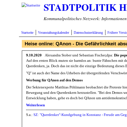
STADTPOLITIK 
Direkt zum Inhalt
Kommunalpolitisches Netzwerk: Informationen v
Startseite
Veranstaltungskalender
Datenschutzerklärung
Frühere Versi
Heise online: QAnon - Die Gefährlichkeit ab
9.10.2020
Alexandra Stober und Sebastian Fischer,dpa:
Die pop
Auf den ersten Blick muten sie harmlos an: bunte Fähnchen mit 
Querdenken, ja. Doch das ist nicht die einzige Bedeutung dieses
"Q" ist auch der Name des Urhebers der übergreifenden Verschwö
Werbung für QAnon auf den Demos
Der Sektenexperte Matthias Pöhlmann beobachtet die Proteste hier
Bewegung und den Querdenkern herzustellen. "Bei den Demos werden
Entwicklung haben, gehe es doch bei QAnon um antidemokratische
Weiterlesen
S.a.:
SZ: "Querdenker"-Kundgebung in Konstanz - Freude am Geg