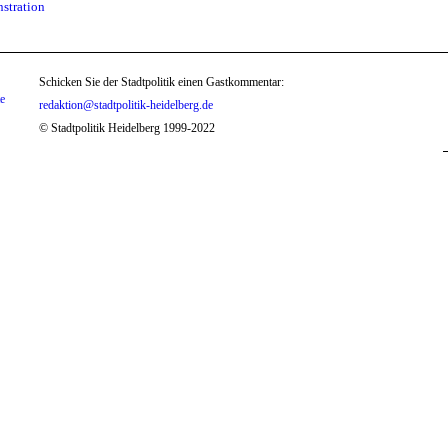
stration
Schicken Sie der Stadtpolitik einen Gastkommentar:
te
redaktion@stadtpolitik-heidelberg.de
© Stadtpolitik Heidelberg 1999-2022