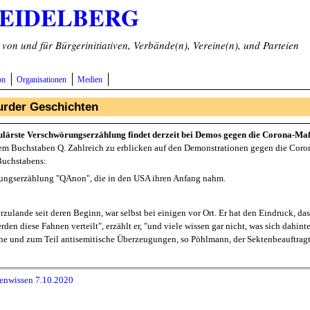
HEIDELBERG
on und für Bürgerinitiativen, Verbände(n), Vereine(n), und Parteien
on
Organisationen
Medien
surder Geschichten
ulärste Verschwörungserzählung findet derzeit bei Demos gegen die Corona-M
dem Buchstaben Q. Zahlreich zu erblicken auf den Demonstrationen gegen die Cor
 Buchstabens:
rungserzählung "QAnon", die in den USA ihren Anfang nahm.
zulande seit deren Beginn, war selbst bei einigen vor Ort. Er hat den Eindruck, d
 diese Fahnen verteilt", erzählt er, "und viele wissen gar nicht, was sich dahint
 und zum Teil antisemitische Überzeugungen, so Pöhlmann, der Sektenbeauftragter
enwissen 7.10.2020