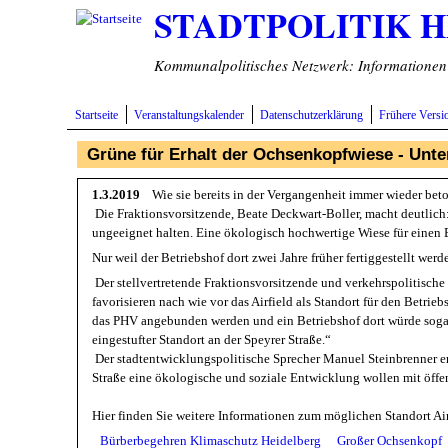
STADTPOLITIK 
Direkt zum Inhalt
Kommunalpolitisches Netzwerk: Informationen v
Startseite
Veranstaltungskalender
Datenschutzerklärung
Frühere Versi
Grüne für Erhalt der Ochsenkopfwiese - Unte
1.3.2019
Wie sie bereits in der Vergangenheit immer wieder beto
Die Fraktionsvorsitzende, Beate Deckwart-Boller, macht deutlich
ungeeignet halten. Eine ökologisch hochwertige Wiese für einen Be
Nur weil der Betriebshof dort zwei Jahre früher fertiggestellt werde
Der stellvertretende Fraktionsvorsitzende und verkehrspolitische S
favorisieren nach wie vor das Airfield als Standort für den Betrie
das PHV angebunden werden und ein Betriebshof dort würde sogar
eingestufter Standort an der Speyrer Straße.“
Der stadtentwicklungspolitische Sprecher Manuel Steinbrenner erg
Straße eine ökologische und soziale Entwicklung wollen mit öf
Hier finden Sie weitere Informationen zum möglichen Standort Ai
Bürberbegehren Klimaschutz Heidelberg
Großer Ochsenkopf