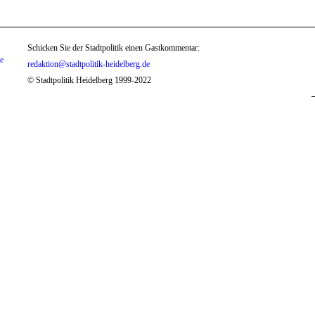
Schicken Sie der Stadtpolitik einen Gastkommentar:
te
redaktion@stadtpolitik-heidelberg.de
© Stadtpolitik Heidelberg 1999-2022