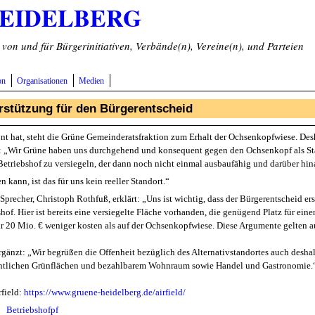
HEIDELBERG
on und für Bürgerinitiativen, Verbände(n), Vereine(n), und Parteien
on
Organisationen
Medien
rstützung für den Bürgerentscheid
nt hat, steht die Grüne Gemeinderatsfraktion zum Erhalt der Ochsenkopfwiese. Des
: „Wir Grüne haben uns durchgehend und konsequent gegen den Ochsenkopf als Stan
triebshof zu versiegeln, der dann noch nicht einmal ausbaufähig und darüber hinaus
n kann, ist das für uns kein reeller Standort.“
precher, Christoph Rothfuß, erklärt: „Uns ist wichtig, dass der Bürgerentscheid ers
bshof. Hier ist bereits eine versiegelte Fläche vorhanden, die genügend Platz für e
 20 Mio. € weniger kosten als auf der Ochsenkopfwiese. Diese Argumente gelten au
änzt: „Wir begrüßen die Offenheit bezüglich des Alternativstandortes auch deshal
fentlichen Grünflächen und bezahlbarem Wohnraum sowie Handel und Gastronomie.
rfield:
https://www.gruene-heidelberg.de/airfield/
Betriebshofpf