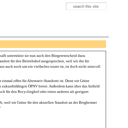
Suche
Suchformular
halb unterstützt sie nun auch den Bürgerentscheid dazu.
dort für den Betriebshof ausgesprochen, weil wir ihn für
 auch noch um ein vielfaches teurer ist, ist doch nicht sinnvoll.
t einmal offen für Alternativ-Standorte ist. Denn wir Grüne
inen zukunftsfähigen ÖPNV bietet. Außerdem kann über das Airfield
ch für den Recyclinghof oder einen anderen als geeignet
b, weil wir Grüne für den aktuellen Standort an der Bergheimer
“