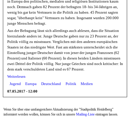
in Europa den politischen, medialen und religiösen Institutionen kaum
noch. Demnach gaben 82 Prozent der befragten 18- bis 34-Jährigen an,
wenig bis gar kein Vertrauen in die Politik zu haben. 45 Prozent sagten
sogar, "überhaupt kein" Vertrauen zu haben. Insgesamt wurden 200.000
junge Menschen befragt.
Aus der Befragung lässt sich allerdings auch ablesen, dass die Situation
hierzulande anders ist. Junge Deutsche gaben nur zu 23 Prozent an, der
Politik völlig zu misstrauen. Verglichen mit den anderen europäischen
Staaten ist das niedrigste Wert. Fast am stärksten unterscheidet sich die
Einstellung junger Deutscher damit von jener der jungen Franzosen (62
Prozent) und Italiener (60 Prozent). In diesen beiden Ländern misstrauen
zwei Drittel der Politik völlig. Nur junge Griechen sind noch kritischer: In
dem stark verschuldeten Land sind es 67 Prozent.
Weiterlesen
Jugend
Europa
Deutschland
Politik
Medien
07.05.2017 - 12:00
Wenn Sie über eine umfangreichere Aktualisierung der "Stadtpolitik Heidelberg"
informiert werden wollen, können Sie sich in unsere
Mailing-Liste
eintragen lassen.