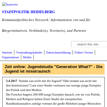
Direkt zum Inhalt
STADTPOLITIK HEIDELBERG
Kommunalpolitisches Netzwerk: Informationen von und für
Bürgerinitiativen, Verbände(n), Vereine(n), und Parteien
Suche
Suchformular
Startseite
Veranstaltungskalender
Datenschutzerklärung
Frühere Version
Organisationen
Medien
Zeit online: Jugendstudie "Generation What?" - Die
Jugend ist misstrauisch
5.4.2017
Stimmt was nicht mit der Jugend? Oder stimmt was nicht mit
den Institutionen? Laut einer Studie vertrauen nur wenige junge Europäer
der Politik und den Medien.
Die Forscher fragten 200.000 junge Europäer danach, wie sie von Politik,
Medien und Religion halten.Einer Studie der europäischen
Rundfunkanstalten zufolge vertraut die große Mehrheit junger Menschen