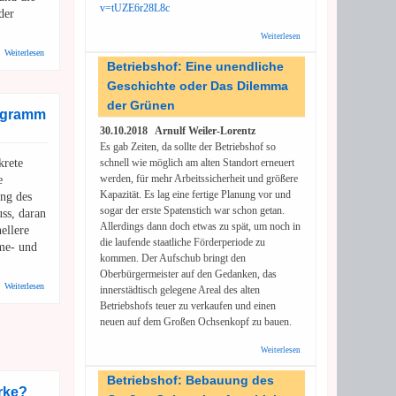
v=tUZE6r28L8c
der
Weiterlesen
über Urban
Priol: Tilt! -
über RNZ: Ist das Wohnraum – oder kann das weg?
Weiterlesen
Tschüssikowski
Betriebshof: Eine unendliche
2018
Geschichte oder Das Dilemma
der Grünen
rogramm
30.10.2018 Arnulf Weiler-Lorentz
Es gab Zeiten, da sollte der Betriebshof so
krete
schnell wie möglich am alten Standort erneuert
werden, für mehr Arbeitssicherheit und größere
e
Kapazität. Es lag eine fertige Planung vor und
ung des
sogar der erste Spatenstich war schon getan.
ss, daran
Allerdings dann doch etwas zu spät, um noch in
nellere
die laufende staatliche Förderperiode zu
me- und
kommen. Der Aufschub bringt den
Oberbürgermeister auf den Gedanken, das
über Erneuerbare Energien: Habeck stellt Sofortprogramm für mehr
Weiterlesen
innerstädtisch gelegene Areal des alten
Klimaschutz vor
Betriebshofs teuer zu verkaufen und einen
neuen auf dem Großen Ochsenkopf zu bauen.
Experte Dieter Teufel
Weiterlesen
über
Betriebshof:
Eine
Betriebshof: Bebauung des
unendliche
rke?