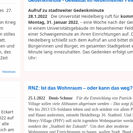
Gedenkminute - Gewalttat im Neuenheimer Fel
es 27.
Aufruf zu stadtweiter Gedenkminute
28.1.2022
Die Universität Heidelberg ruft für
komm
on Krieg
Montag, 31. Januar 2022
, – eine Woche nach der Ge
em
in einem Universitätsgebäude im Neuenheimer Feld
 stilles
einer Schweigeminute an ihren Einrichtungen auf. D
tt.
Heidelberg schließt sich dem Aufruf an und bittet d
nen und
Bürgerinnen und Bürger, im gesamten Stadtgebiet 
n, des
Minute lang innezuhalten. Das Gedenken erfolgt um
Zeit
Uhr:
über Stadt HD: Gedenken an die Opfer des Nationalsozialismus
Weiterlesen
RNZ: Ist das Wohnraum – oder kann das weg?
25.1.2022 Denis Schnur
Für die Entwicklung von Patrick
Village sollen viele Altbauten abgerissen werden – Das sorgt fü
Wo bis 2013 US-Soldaten lebten und sich seitdem vor allem P
 Eckart
und Hasen ausbreiten, entsteht Heidelbergs 16. Stadtteil. Und 
022 auf
Henry-Village (PHV) soll nicht irgendein Wohnquartier werd
 alle
sondern der „Stadtteil der Zukunft“. Um dort aber moderne
sich am
Wohnungen und Einrichtungen zu bauen, wollen Stadt, Bund 