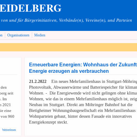
HEIDELBERG
on und für Bürgerinitiativen, Verbände(n), Vereine(n), und Parteien
on
Organisationen
Medien
Erneuerbare Energien: Wohnhaus der Zukunft
Energie erzeugen als verbrauchen
21.2.2022
Ein neues Mehrfamilienhaus in Stuttgart-Möhring
 den
Photovoltaik, Abwasserwärme und Batteriespeicher für kliman
berg seit
Wohnen. - Die Energiewende wird nicht gelingen ohne klima
. Im
Wohnen, wie das in einem Mehrfamilienhaus möglich ist, zeig
n 2021
Neubau im Stuttgart. Direkt am Möhringer Bahnhof hat die
ie eine
Bietigheimer Wohnungsbaugesellschaft ein Mehrfamilienhaus 
f von 960
Wohnparteien gebaut, hinter dessen Fassade ein innovatives
Energiekonzept steckt.
über Stadt HD: Photovoltaik - Großes Potenzial auf landwirtschaftlichen Hallendächern
Weiterlesen