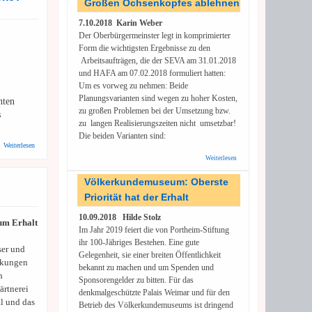
Großen Ochsenkopfes ablehnen
Geschichte
oder Das
7.10.2018 Karin Weber
Dilemma
der Grünen
Der Oberbürgermeinster legt in komprimierter
Form die wichtigsten Ergebnisse zu den
Arbeitsaufträgen, die der SEVA am 31.01.2018
und HAFA am 07.02.2018 formuliert hatten:
Um es vorweg zu nehmen: Beide
Planungsvarianten sind wegen zu hoher Kosten,
nten
zu großen Problemen bei der Umsetzung bzw.
s
zu langen Realisierungszeiten nicht umsetzbar!
Die beiden Varianten sind:
über DUH: Grünes Etikett für Atom- und Gaskraftwerke? Das müssen wir mit
Weiterlesen
aller Kraft verhindern!
Weiterlesen
über
Betriebshof:
Bebauung des
Völkerkundemuseum: Oberste
Großen
Priorität hat der Erhalt
Ochsenkopfes
ablehnen
10.09.2018 Hilde Stolz
um Erhalt
Im Jahr 2019 feiert die von Portheim-Stiftung
ihr 100-Jähriges Bestehen. Eine gute
ser und
Gelegenheit, sie einer breiten Öffentlichkeit
rkungen
bekannt zu machen und um Spenden und
h
Sponsorengelder zu bitten. Für das
ärtnerei
denkmalgeschützte Palais Weimar und für den
l und das
Betrieb des Völkerkundemuseums ist dringend