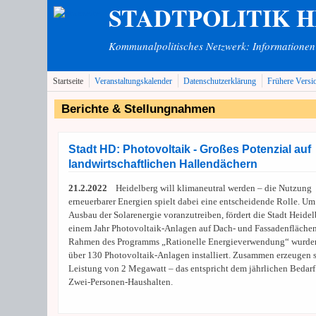
STADTPOLITIK 
Direkt zum Inhalt
Kommunalpolitisches Netzwerk: Informationen v
Startseite
Veranstaltungskalender
Datenschutzerklärung
Frühere Versi
Berichte & Stellungnahmen
Stadt HD: Photovoltaik - Großes Potenzial auf
landwirtschaftlichen Hallendächern
21.2.2022
Heidelberg will klimaneutral werden – die Nutzung
erneuerbarer Energien spielt dabei eine entscheidende Rolle. Um
Ausbau der Solarenergie voranzutreiben, fördert die Stadt Heidel
einem Jahr Photovoltaik-Anlagen auf Dach- und Fassadenflächen
Rahmen des Programms „Rationelle Energieverwendung“ wurde
über 130 Photovoltaik-Anlagen installiert. Zusammen erzeugen s
Leistung von 2 Megawatt – das entspricht dem jährlichen Bedar
Zwei-Personen-Haushalten.