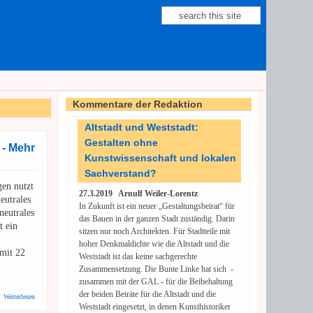
Suche
Suchformular
Kommentare der Redaktion
Altstadt und Weststadt:
Gestalten ohne
 - Mehr
Kunstwissenschaft und lokalen
Sachverstand?
en nutzt
27.3.2019 Arnulf Weiler-Lorentz
eutrales
In Zukunft ist ein neuer „Gestaltungsbeirat“ für
neutrales
das Bauen in der ganzen Stadt zuständig. Darin
t ein
sitzen nur noch Architekten. Für Stadtteile mit
hoher Denkmaldichte wie die Altstadt und die
mit 22
Weststadt ist das keine sachgerechte
Zusammensetzung. Die Bunte Linke hat sich -
zusammen mit der GAL - für die Beibehaltung
der beiden Beiräte für die Altstadt und die
über Erneuerbare Energien: Wohnhaus der Zukunft - Mehr Energie erzeugen als
Weiterlesen
verbrauchen
Weststadt eingesetzt, in denen Kunsthistoriker