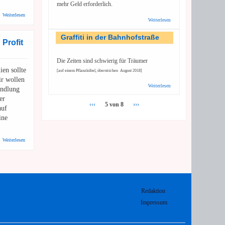
mehr Geld erforderlich.
über Schlösser und Gärten B-W: Schloss und Schlossgarten Schwetzingen
Weiterlesen
Weiterlesen
über
Völkerkundemuseum:
Oberste Priorität hat
Graffiti in der Bahnhofstraße
 Profit
der Erhalt
Die Zeiten sind schwierig für Träumer
n sollte
[auf einem Pflanzkübel, überstrichen August 2018]
ir wollen
Weiterlesen
über Graffiti
andlung
in der
er
Bahnhofstraße
‹‹‹
5 von 8
›››
auf
ine
über EU-Bürgerinitiative: Aus Pandemien sollte kein Profit erwachsen
Weiterlesen
Redaktion
Impressum