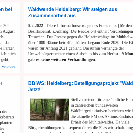
en bei
Waldwende Heidelberg: Wir steigen aus
Zusammenarbeit aus
r 2022
5.2.2022
Diese Informationsvorlage des Forstamtes [für den
im August
Bezirksbeirat, s.Anhang;
Die Redaktion
] enthält Verdrehungen
ch-
Tatsachen. Der Protest gegen die Holzeinschläge im Mühltalwa
ch das
über 1000 Bäume betroffen hätten, begann Ende 2020. Die Fä
ie Parzen
waren für Anfang 2021 geplant. Daraufhin verhängte der
e ich mich
Umweltbürgermeister einen Aufschub bis zum Herbst.
9 Mon
 geht,
gab es keine weiteren Verhandlungen
.
über Wassili Lepantos Europa | “Europa – Die Parzen bei der Arbeit”
Weiterlesen
er
BBIWS: Heidelberg: Beteiligungsprojekt "Wa
Jetzt!"
Stellvertretend für eine ähnliche En
in zahlreichen bundesweiten
Waldbürgerinitiativen berichten wir 
n die
die aktuelle PM des Aktionsbündnis
ksbeirats
Erhalt des Mühltalwaldes. Da viele
eplanten
Bürgerbemühungen konsequent durch die Forstwirtschaft um
die