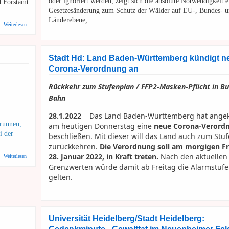
oder ignoriert werden, zeigt sich die absolute Notwendigkeit e
d Forstamt
Gesetzesänderung zum Schutz der Wälder auf EU-, Bundes- 
Länderebene,
über RNZ: Im Handschuhsheimer Mühltal wird weiter gefällt - "Aktionsbündnis" ist aus dem Dial
Weiterlesen
Stadt Hd: Land Baden-Württemberg kündigt n
Corona-Verordnung an
Rückkehr zum Stufenplan / FFP2-Masken-Pflicht in B
Bahn
28.1.2022
Das Land Baden-Württemberg hat angek
brunnen,
am heutigen Donnerstag eine
neue Corona-Verord
i der
beschließen. Mit dieser will das Land auch zum Stu
zurückkehren.
Die Verordnung soll am morgigen Fr
28. Januar 2022, in Kraft treten.
Nach den aktuellen
über BUND: Waldpflegeaktion im Mühltal
Weiterlesen
Grenzwerten würde damit ab Freitag die Alarmstufe
gelten.
Universität Heidelberg/Stadt Heidelberg: