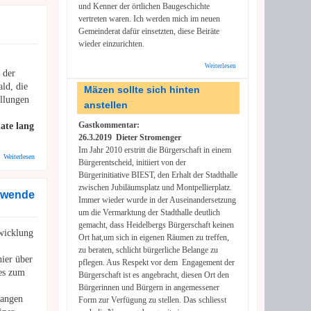
und Kenner der örtlichen Baugeschichte
vertreten waren. Ich werden mich im neuen
Gemeinderat dafür einsetzten, diese Beiräte
wieder einzurichten.
Weiterlesen
über Altstadt und
 der
Weststadt:
ld, die
Gestalten ohne
Mäzen sollte sich hinten
Kunstwissenschaft
llungen
anstellen
und lokalen
Sachverstand?
Gastkommentar:
ate lang
26.3.2019 Dieter Stromenger
Im Jahr 2010 erstritt die Bürgerschaft in einem
über Waldwende Heidelberg: Wir steigen aus Zusammenarbeit aus
Weiterlesen
Bürgerentscheid, initiiert von der
Bürgerinitiative BIEST, den Erhalt der Stadthalle
zwischen Jubiläumsplatz und Montpellierplatz.
ldwende
Immer wieder wurde in der Auseinandersetzung
um die Vermarktung der Stadthalle deutlich
gemacht, dass Heidelbergs Bürgerschaft keinen
twicklung
Ort hat,um sich in eigenen Räumen zu treffen,
zu beraten, schlicht bürgerliche Belange zu
hier über
pflegen. Aus Respekt vor dem Engagement der
ses zum
Bürgerschaft ist es angebracht, diesen Ort den
Bürgerinnen und Bürgern in angemessener
gangen
Form zur Verfügung zu stellen. Das schliesst