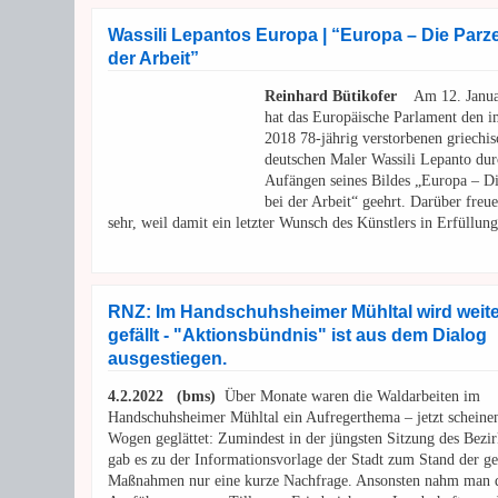
Wassili Lepantos Europa | “Europa – Die Parz
der Arbeit”
Reinhard Bütikofer
Am 12. Janua
hat das Europäische Parlament den 
2018 78-jährig verstorbenen griechis
deutschen Maler Wassili Lepanto dur
Aufängen seines Bildes „Europa – D
bei der Arbeit“ geehrt. Darüber freu
sehr, weil damit ein letzter Wunsch des Künstlers in Erfüllung
RNZ: Im Handschuhsheimer Mühltal wird weit
gefällt - "Aktionsbündnis" ist aus dem Dialog
ausgestiegen.
4.2.2022
(bms)
Über Monate waren die Waldarbeiten im
Handschuhsheimer Mühltal ein Aufregerthema – jetzt scheine
Wogen geglättet: Zumindest in der jüngsten Sitzung des Bezir
gab es zu der Informationsvorlage der Stadt zum Stand der g
Maßnahmen nur eine kurze Nachfrage. Ansonsten nahm man 