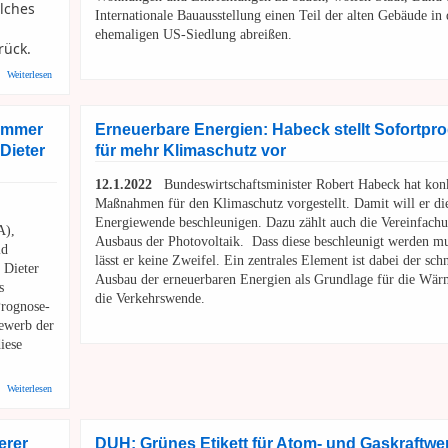
lches
Internationale Bauausstellung einen Teil der alten Gebäude in 
ehemaligen US-Siedlung abreißen.
rück.
über Erklärung von OB Würzner zur Gewalttat im Neuenheimer Feld
Weiterlesen
 immer
Erneuerbare Energien: Habeck stellt Sofortp
Dieter
für mehr Klimaschutz vor
12.1.2022
Bundeswirtschaftsminister Robert Habeck hat kon
Maßnahmen für den Klimaschutz vorgestellt. Damit will er di
Energiewende beschleunigen. Dazu zählt auch die Vereinfach
A),
Ausbaus der Photovoltaik. Dass diese beschleunigt werden mu
ld
lässt er keine Zweifel. Ein zentrales Element ist dabei der sch
 Dieter
Ausbau der erneuerbaren Energien als Grundlage für die Wär
s
die Verkehrswende.
Prognose-
bewerb der
iese
über RNZ: Masterplan Neuenheimer Feld - "Das ist immer noch ein Kompromiss" - Interview mit 
Weiterlesen
erer
DUH: Grünes Etikett für Atom- und Gaskraftwe