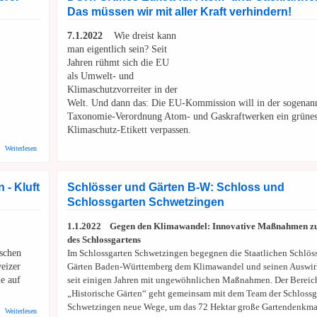
Das müssen wir mit aller Kraft verhindern!
7.1.2022
Wie dreist kann
man eigentlich sein? Seit
Jahren rühmt sich die EU
als Umwelt- und
Klimaschutzvorreiter in der
Welt. Und dann das: Die EU-Kommission will in der sogenan
Taxonomie-Verordnung Atom- und Gaskraftwerken ein grüne
Klimaschutz-Etikett verpassen.
über RNZ: Terranets sieht "keine Alternative zu unserer Erdgasleitung"
Weiterlesen
- Kluft
Schlösser und Gärten B-W: Schloss und
Schlossgarten Schwetzingen
1.1.2022 Gegen den Klimawandel: Innovative Maßnahmen z
des Schlossgartens
schen
Im Schlossgarten Schwetzingen begegnen die Staatlichen Schlös
eizer
Gärten Baden-Württemberg dem Klimawandel und seinen Auswi
e auf
seit einigen Jahren mit ungewöhnlichen Maßnahmen. Der Bereic
„Historische Gärten“ geht gemeinsam mit dem Team der Schlossg
Schwetzingen neue Wege, um das 72 Hektar große Gartendenkma
über ARD: Deutsche haben größtes Privatvermögen - Kluft zwischen Arm und Reich vergrößert
Weiterlesen