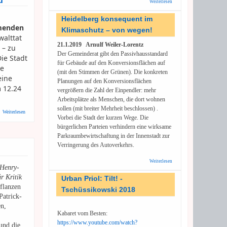
d
Weiterlesen
über Kritik an den
Stickoxidgrenzwerten:
populistische
Heidelberg konsequent im
Stimmungsmache -
enden
Klimaschutz – von wegen!
Interview mit Prof.
walttat
Dieter Köhler (RNZ
21.1.2019 Arnulf Weiler-Lorentz
24.1.2019)
 – zu
Der Gemeinderat gibt den Passivhausstandard
ie Stadt
für Gebäude auf den Konversionsflächen auf
ie
(mit den Stimmen der Grünen). Die konkreten
eine
Planungen auf den Konversionsflächen
 12.24
vergrößern die Zahl der Einpendler: mehr
Arbeitsplätze als Menschen, die dort wohnen
sollen (mit breiter Mehrheit beschlossen) .
über Universität Heidelberg/Stadt Heidelberg: Gedenkminute - Gewalttat im
Weiterlesen
Vorbei die Stadt der kurzen Wege. Die
Neuenheimer Feld
bürgerlichen Parteien verhindern eine wirksame
Parkraumbewirtschaftung in der Innenstadt zur
Verringerung des Autoverkehrs.
Weiterlesen
über
-Henry-
Heidelberg
konsequent
r Kritik
Urban Priol: Tilt! -
im
flanzen
Tschüssikowski 2018
Klimaschutz
Patrick-
– von
wegen!
en,
Kabaret vom Besten:
https://www.youtube.com/watch?
und die