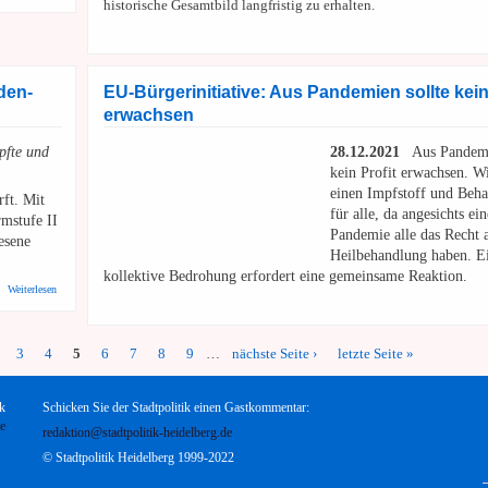
historische Gesamtbild langfristig zu erhalten.
den-
EU-Bürgerinitiative: Aus Pandemien sollte kein
erwachsen
pfte und
28.12.2021
Aus Pandemie
kein Profit erwachsen. W
einen Impfstoff und Beh
ft. Mit
für alle, da angesichts ein
mstufe II
Pandemie alle das Recht 
esene
Heilbehandlung haben. E
kollektive Bedrohung erfordert eine gemeinsame Reaktion.
über Stadt HD: Neue Corona-Verordnung: Land Baden-Württemberg verschärft die Regeln
Weiterlesen
3
4
5
6
7
8
9
…
nächste Seite ›
letzte Seite »
k
Schicken Sie der Stadtpolitik einen Gastkommentar:
te
redaktion@stadtpolitik-heidelberg.de
© Stadtpolitik Heidelberg 1999-2022