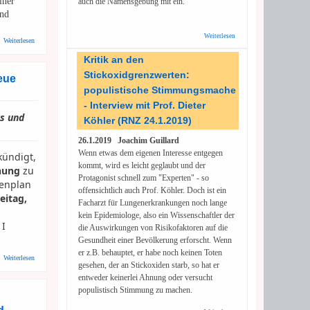
iner
auch die Namensgebung mit ein.
und
og ausgestiegen.
Weiterlesen
über
über BBIWS: Heidelberg: Beteiligungsprojekt "Waldwende Jetzt!"
Weiterlesen
Mäzen
sollte
Kritik an den
sich
Stickoxidgrenzwerten:
hinten
eue
anstellen
populistische Stimmungsmache
- Interview mit Prof. Dieter
us und
Köhler (RNZ 24.1.2019)
26.1.2019 Joachim Guillard
Wenn etwas dem eigenen Interesse entgegen
ündigt,
kommt, wird es leicht geglaubt und der
nung
zu
Protagonist schnell zum "Experten" - so
fenplan
offensichtlich auch Prof. Köhler. Doch ist ein
eitag,
Facharzt für Lungenerkrankungen noch lange
kein Epidemiologe, also ein Wissenschaftler der
 I
die Auswirkungen von Risikofaktoren auf die
Gesundheit einer Bevölkerung erforscht. Wenn
er z.B. behauptet, er habe noch keinen Toten
über Stadt Hd: Land Baden-Württemberg kündigt neue Corona-Verordnung an
Weiterlesen
gesehen, der an Stickoxiden starb, so hat er
entweder keinerlei Ahnung oder versucht
populistisch Stimmung zu machen.